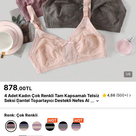
1/8
878
,00TL
4 Adet Kadın Çok Renkli Tam Kapsamalı Telsiz
4,66
(
500+
)
Seksi Dantel Toparlayıcı Destekli Nefes Al
abilen İnce Sütyen
Renk: Çok Renkli