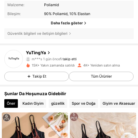
Malzeme:
Poliamid
Bileşim:
90% Poliamid, 10% Elastan
Daha fazla göster
Güvenlik bilgileri ve iletişim bilgileri
409 Takipçiler
4,76
YuTingYa
m***s
1 gün önce
'i takip etti
409 Takipçiler
4,76
15K+ Yakın zamanda satıldı
4K+ Yeniden satın alma
409 Takipçiler
4,76
Takip Et
Tüm Ürünler
409 Takipçiler
4,76
409 Takipçiler
4,76
Şunlar Da Hoşunuza Gidebilir
409 Takipçiler
4,76
Öner
Kadın Giyim
güzellik
Spor ve Doğa
Giyim ve Aksesuar
409 Takipçiler
4,76
409 Takipçiler
4,76
409 Takipçiler
4,76