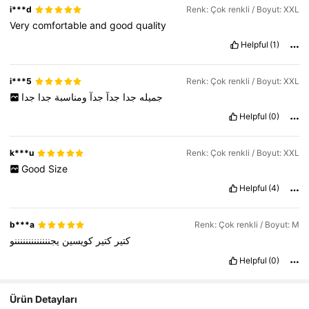
i***d
Renk: Çok renkli / Boyut: XXL
Very
comfortable
and
good
quality
Helpful
(1)
i***5
Renk: Çok renkli / Boyut: XXL
جميله
جدا
جدآ
جدآ
ومناسبة
جدا
جدا
Helpful
(0)
k***u
Renk: Çok renkli / Boyut: XXL
Good
Size
Helpful
(4)
b***a
Renk: Çok renkli / Boyut: M
كتير
كتير
كويسين
يجنننننننننننننو
Helpful
(0)
Ürün Detayları