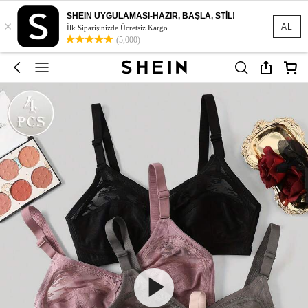
SHEIN UYGULAMASI-HAZIR, BAŞLA, STİL!
×
AL
İlk Siparişinizde Ücretsiz Kargo
(5,000)