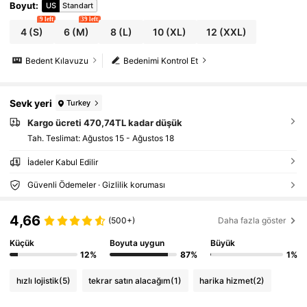
Boyut
:
US
Standart
9 left
39 left
4
(S)
6
(M)
8
(L)
10
(XL)
12
(XXL)
Bedent Kılavuzu
Bedenimi Kontrol Et
Sevk yeri
Turkey
Kargo ücreti 470,74TL kadar düşük
Tah. Teslimat:
Ağustos 15 - Ağustos 18
İadeler Kabul Edilir
Güvenli Ödemeler · Gizlilik koruması
4,66
(500+)
Daha fazla göster
Küçük
Boyuta uygun
Büyük
12%
87%
1%
hızlı lojistik
(5)
tekrar satın alacağım
(1)
harika hizmet
(2)