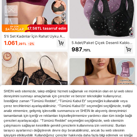
17,56TL tasarruf edin
5'li Set Kadınlar İçin Rahat Uyku Am
açlı, Telsiz, Nefes Alabilen, Yumuşa
1.061
5 Adet/Paket Çiçek Desenli Kablos
,29TL
-2%
k Kupalı, Düz Renk Sütyen
uz Ön Kapatmalı Sütyen, Rahat ve
987
,75TL
Nefes Alabilen Kadın İç Çamaşırı
SHEIN web sitemizde, talep ettiğiniz hizmeti sağlamak ve mümkün olan en iyi web sitesi
deneyimini sunmayı amaçlamak için çerezler ve benzer teknolojiler kullanıyoruz.
İstediğiniz zaman “Tümünü Reddet”, “Tümünü Kabul Et” seçeneğini kullanabilir veya
çerez tercihlerinizi ayarlayabilirsiniz. “Tümünü Kabul Et” seçeneğini seçtiğinizde, trafiği
analiz etmemize, gelişmiş işlevsellik sunmamıza ve SHEIN ile alışveriş deneyiminizi
tamamlamak için içeriği ve reklamları kişiselleştirmemize yardımcı olan tüm isteğe bağlı
çerezleri ayarlayacağız. “Tümünü Reddet” seçeneğini seçtiğinizde, web sitemizin
çalışmasını sağlayan kesinlikle gerekli çerezlerin kullanımına izin verirsiniz. Bunları
tarayıcı ayarlarınızı değiştirerek devre dışı bırakabilirsiniz, ancak bu web sitesinin
işleyişini etkileyebilir. Kullandığımız çerezler hakkında daha fazla bilgi edinmek ve isteğe
6