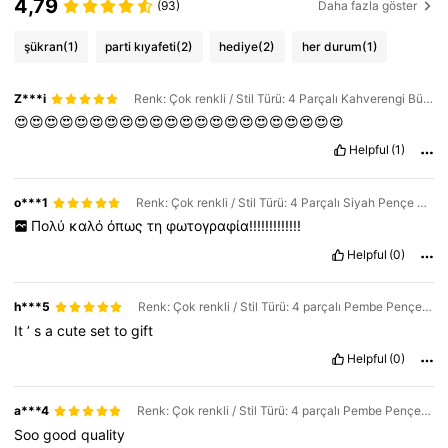
4,79
(93)
Daha fazla göster
şükran
(1)
parti kıyafeti
(2)
hediye
(2)
her durum
(1)
Z***i
Renk: Çok renkli / Stil Türü: 4 Parçalı Kahverengi Büyük Pençe Klips Seti
😍😍😍😍😍😍😍😍😍😍😍😍😍😍😍😍😍😍😍😍😍😍
Helpful
(1)
o***1
Renk: Çok renkli / Stil Türü: 4 Parçalı Siyah Pençe Klips Seti
Πολύ
καλό
όπως
τη
φωτογραφία!!!!!!!!!!!!!
Helpful
(0)
h***5
Renk: Çok renkli / Stil Türü: 4 parçalı Pembe Pençe Klips Seti
It
’
s
a
cute
set
to
gift
Helpful
(0)
a***4
Renk: Çok renkli / Stil Türü: 4 parçalı Pembe Pençe Klips Seti
Soo
good
quality