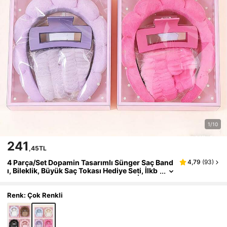
1/10
241
,45TL
4 Parça/Set Dopamin Tasarımlı Sünger Saç Band
4,79
(
93
)
ı, Bileklik, Büyük Saç Tokası Hediye Seti, İlkb
ahar/Yaz Partileri ve Günlük Kullanım İçin U
ygundur
Renk: Çok Renkli