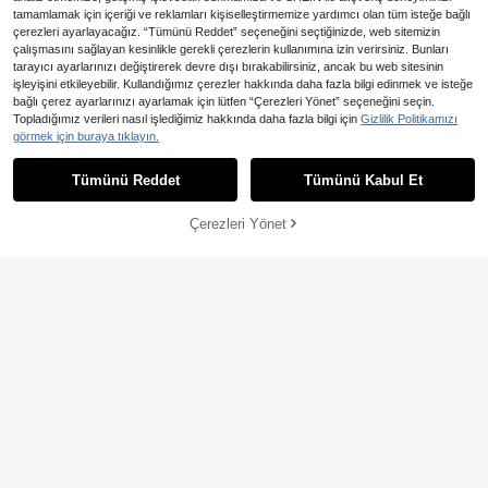
tamamlamak için içeriği ve reklamları kişiselleştirmemize yardımcı olan tüm isteğe bağlı
çerezleri ayarlayacağız. “Tümünü Reddet” seçeneğini seçtiğinizde, web sitemizin
çalışmasını sağlayan kesinlikle gerekli çerezlerin kullanımına izin verirsiniz. Bunları
tarayıcı ayarlarınızı değiştirerek devre dışı bırakabilirsiniz, ancak bu web sitesinin
işleyişini etkileyebilir. Kullandığımız çerezler hakkında daha fazla bilgi edinmek ve isteğe
bağlı çerez ayarlarınızı ayarlamak için lütfen “Çerezleri Yönet” seçeneğini seçin.
FURDANXINYI Kadınlar İçin Düz Re
Topladığımız verileri nasıl işlediğimiz hakkında daha fazla bilgi için
Gizlilik Politikamızı
nk Moda Saç Bandı ve 2 Adet Deko
315
4 Adet/1 Adet Minimalist İçi Bo
görmek için buraya tıklayın.
NEW
,53TL
-1%
ratif Bileklik, Sünger Makyaj ve Cilt
ş Kalp Muz Saç Tokası, Güvenli Tırt
83
Bakımı Saç Bandı, Havlu Kumaş Kö
,41TL
ıklı Ağızlı Kelepçeli, Kaplumbağa Ka
pük Yumuşak Hazırlık Bandı, Kızlar
Tümünü Reddet
Tümünü Kabul Et
buğu Kehribar Siyah Şeffaf Saç Tok
İçin Pofuduk Dolgulu Saç Aksesuarı
ası, Orta ve Kalın Saçlı Kızlar İçin
Çerezleri Yönet
SEPETE EKLE