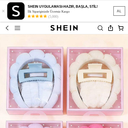
SHEIN UYGULAMASI-HAZIR, BAŞLA, STİL!
×
AL
İlk Siparişinizde Ücretsiz Kargo
(5,000)