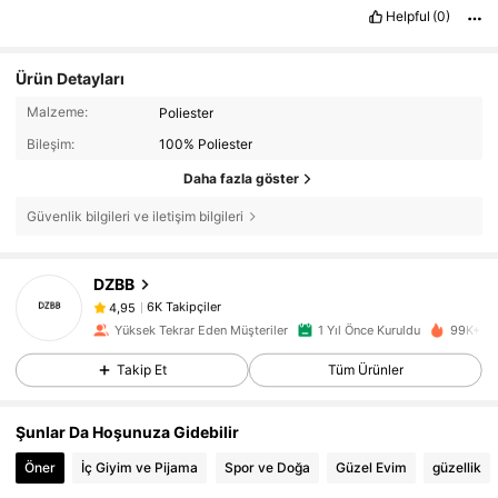
Helpful
(0)
Ürün Detayları
Malzeme:
Poliester
Bileşim:
100% Poliester
Daha fazla göster
Güvenlik bilgileri ve iletişim bilgileri
6K Takipçiler
4,95
DZBB
6K Takipçiler
4,95
j***y
1 gün önce
'i takip etti
Yüksek Tekrar Eden Müşteriler
1 Yıl Önce Kuruldu
99K+ Ya
6K Takipçiler
4,95
Takip Et
Tüm Ürünler
6K Takipçiler
4,95
6K Takipçiler
4,95
Şunlar Da Hoşunuza Gidebilir
6K Takipçiler
4,95
Öner
İç Giyim ve Pijama
Spor ve Doğa
Güzel Evim
güzellik
6K Takipçiler
4,95