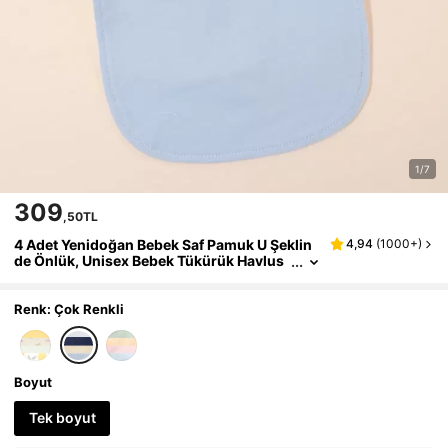
1/7
309
,50TL
4 Adet Yenidoğan Bebek Saf Pamuk U Şeklin
4,94
(
1000+
)
de Önlük, Unisex Bebek Tükürük Havlus
u
Renk: Çok Renkli
Boyut
Tek boyut