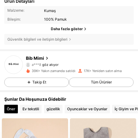
Ürün Detayları
Malzeme:
Kumaş
Bileşim:
100% Pamuk
Daha fazla göster
Güvenlik bilgileri ve iletişim bilgileri
3.2K Takipçiler
4,92
Bib Mimi
a***8
göz atıyor
3.2K Takipçiler
4,92
39K+ Yakın zamanda satıldı
17K+ Yeniden satın alma
Takip Et
Tüm Ürünler
3.2K Takipçiler
4,92
Şunlar Da Hoşunuza Gidebilir
3.2K Takipçiler
4,92
Öner
Ev tekstili
güzellik
Oyuncaklar ve Oyunlar
İç Giyim ve P
3.2K Takipçiler
4,92
3.2K Takipçiler
4,92