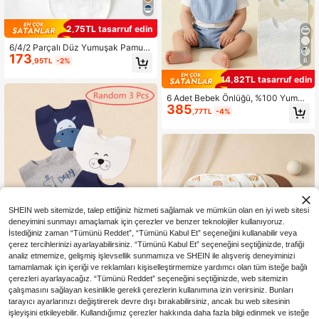
2,75TL tasarruf edin
6/4/2 Parçalı Düz Yumuşak Pamukl
173
u Bebek Önlükleri Seti, Erkek ve Kız
,95TL
-2%
6
Çocukları İçin Uygun, Diş Çıkarma
ve Salya Akıtma İçin Emici Büyük S
14,82TL tasarruf edin
alya Önlükleri
6 Adet Bebek Önlüğü, %100 Yumuş
385
ak Pamuklu Müslin Malzeme, Ayarl
,77TL
-4%
anabilir Çıtçıtlı Kapatmalı Salya Önl
üğü, Yenidoğanlar, Erkek ve Kız Beb
ekler İçin Gerekli
SHEIN web sitemizde, talep ettiğiniz hizmeti sağlamak ve mümkün olan en iyi web sitesi
deneyimini sunmayı amaçlamak için çerezler ve benzer teknolojiler kullanıyoruz.
İstediğiniz zaman “Tümünü Reddet”, “Tümünü Kabul Et” seçeneğini kullanabilir veya
çerez tercihlerinizi ayarlayabilirsiniz. “Tümünü Kabul Et” seçeneğini seçtiğinizde, trafiği
analiz etmemize, gelişmiş işlevsellik sunmamıza ve SHEIN ile alışveriş deneyiminizi
tamamlamak için içeriği ve reklamları kişiselleştirmemize yardımcı olan tüm isteğe bağlı
8
çerezleri ayarlayacağız. “Tümünü Reddet” seçeneğini seçtiğinizde, web sitemizin
çalışmasını sağlayan kesinlikle gerekli çerezlerin kullanımına izin verirsiniz. Bunları
3lü Erkek Bebek Rastgele Hayvan İ
tarayıcı ayarlarınızı değiştirerek devre dışı bırakabilirsiniz, ancak bu web sitesinin
262
şlemeli Önlük
,30TL
işleyişini etkileyebilir. Kullandığımız çerezler hakkında daha fazla bilgi edinmek ve isteğe