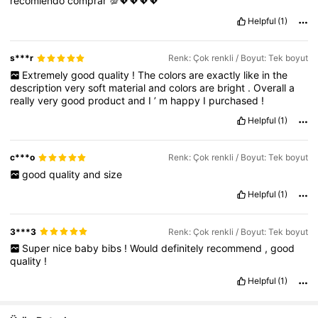
recomiendo
comprar
💯💖💖💖💖
Helpful
(1)
s***r
Renk: Çok renkli / Boyut: Tek boyut
Extremely
good
quality
!
The
colors
are
exactly
like
in
the
description
very
soft
material
and
colors
are
bright
.
Overall
a
really
very
good
product
and
I
’
m
happy
I
purchased
!
Helpful
(1)
c***o
Renk: Çok renkli / Boyut: Tek boyut
good
quality
and
size
Helpful
(1)
3***3
Renk: Çok renkli / Boyut: Tek boyut
Super
nice
baby
bibs
!
Would
definitely
recommend
,
good
quality
!
Helpful
(1)