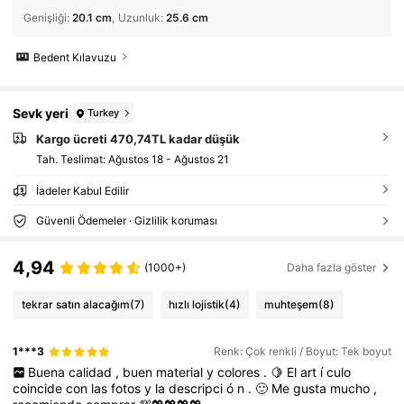
Genişliği
:
20.1 cm
Uzunluk
:
25.6 cm
Bedent Kılavuzu
Sevk yeri
Turkey
Kargo ücreti 470,74TL kadar düşük
Tah. Teslimat:
Ağustos 18 - Ağustos 21
İadeler Kabul Edilir
Güvenli Ödemeler · Gizlilik koruması
4,94
(1000+)
Daha fazla göster
tekrar satın alacağım
(7)
hızlı lojistik
(4)
muhteşem
(8)
1***3
Renk: Çok renkli / Boyut: Tek boyut
Buena
calidad
,
buen
material
y
colores
.
🍋
El
art
í
culo
coincide
con
las
fotos
y
la
descripci
ó
n
.
🙂
Me
gusta
mucho
,