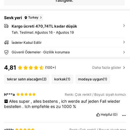
rastgele.
Sevk yeri
Turkey
Kargo ücreti 470,74TL kadar düşük
Tah. Teslimat:
Ağustos 16 - Ağustos 19
İadeler Kabul Edilir
Güvenli Ödemeler · Gizlilik koruması
4,81
(100+)
Daha fazla göster
tekrar satın alacağım
(2)
korkak
(1)
modaya uygun
(1)
H***a
Renk: Çok renkli / Boyut: siyah kırmızı
Alles
super
,
alles
bestens
,
ich
werde
auf
jeden
Fall
wieder
bestellen
.
Ich
empfehle
es
zu
1000
%
Helpful
(0)
a***r
Renk: Çok renkli / Boyut: siyah mor