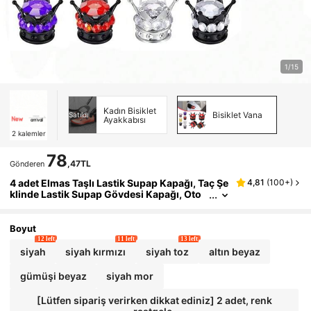
1/15
Kadın Bisiklet
Bisiklet Vana
Satıldı
Ayakkabısı
2
kalemler
78
,47TL
Gönderen
4 adet Elmas Taşlı Lastik Supap Kapağı, Taç Şe
4,81
(
100+
)
klinde Lastik Supap Gövdesi Kapağı, Oto
mobiller, Kamyonlar, Bisikletler ve Motosi
kletler İçin Uygundur
Boyut
12 left
11 left
13 left
siyah
siyah kırmızı
siyah toz
altın beyaz
gümüşi beyaz
siyah mor
[Lütfen sipariş verirken dikkat ediniz] 2 adet, renk