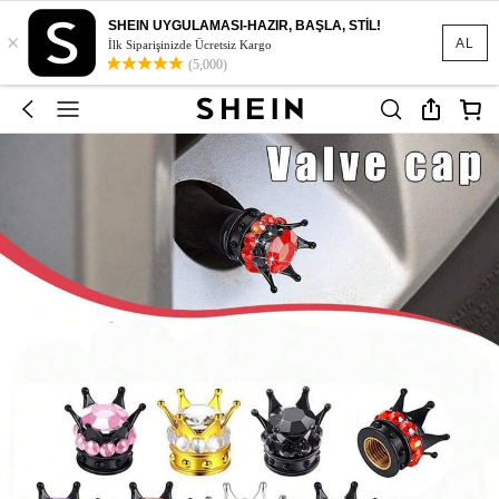
SHEIN UYGULAMASI-HAZIR, BAŞLA, STİL!
×
AL
İlk Siparişinizde Ücretsiz Kargo
(5,000)