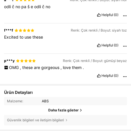
odli
č
no
pa
š
e
odli
č
no
Helpful
(0)
f***f
Renk: Çok renkli / Boyut: siyah toz
Excited
to
use
these
Helpful
(0)
p***y
Renk: Çok renkli / Boyut: gümüşi beyaz
OMG
,
these
are
gorgeous
,
love
them
.
Helpful
(0)
Ürün Detayları
Malzeme:
ABS
Daha fazla göster
Güvenlik bilgileri ve iletişim bilgileri