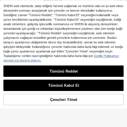
i, Lastik Valf Süslemesi İçin Uygun,
Şık ve Kişiselleştirilmiş
SHEIN web sitemizde, talep ettiğiniz hizmeti sağlamak ve mümkün olan en iyi web sitesi
deneyimini sunmayı amaçlamak için çerezler ve benzer teknolojiler kullanıyoruz.
İstediğiniz zaman “Tümünü Reddet”, “Tümünü Kabul Et” seçeneğini kullanabilir veya
çerez tercihlerinizi ayarlayabilirsiniz. “Tümünü Kabul Et” seçeneğini seçtiğinizde, trafiği
analiz etmemize, gelişmiş işlevsellik sunmamıza ve SHEIN ile alışveriş deneyiminizi
tamamlamak için içeriği ve reklamları kişiselleştirmemize yardımcı olan tüm isteğe bağlı
çerezleri ayarlayacağız. “Tümünü Reddet” seçeneğini seçtiğinizde, web sitemizin
çalışmasını sağlayan kesinlikle gerekli çerezlerin kullanımına izin verirsiniz. Bunları
tarayıcı ayarlarınızı değiştirerek devre dışı bırakabilirsiniz, ancak bu web sitesinin
işleyişini etkileyebilir. Kullandığımız çerezler hakkında daha fazla bilgi edinmek ve isteğe
bağlı çerez ayarlarınızı ayarlamak için lütfen “Çerezleri Yönet” seçeneğini seçin.
Topladığımız verileri nasıl işlediğimiz hakkında daha fazla bilgi için
Gizlilik Politikamızı
görmek için buraya tıklayın.
Tümünü Reddet
Bisiklet Vana
116
4/8/12 Adet/Set Alüminyum Tasarım
,88TL
lı Valf Kapağı, Araba Lastik Hava Va
68
,59TL
-25%
lfi Toz Kapağı, Tekerlek Sapı Lastik
Tümünü Kabul Et
Kapağı, Araba Kamyon Motosiklet B
isiklet İçin
Çerezleri Yönet
SEPETE EKLE