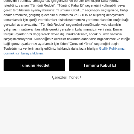
deneyimini sunmayı amaçlamak için çerezler ve benzer teknolojiler kullanıyoruz.
İstediğiniz zaman “Tümünü Reddet”, “Tümünü Kabul Et” seçeneğini kullanabilir veya
çerez tercihlerinizi ayarlayabilirsiniz. “Tümünü Kabul Et” seçeneğini seçtiğinizde, trafiği
analiz etmemize, gelişmiş işlevsellik sunmamıza ve SHEIN ile alışveriş deneyiminizi
tamamlamak için içeriği ve reklamları kişiselleştirmemize yardımcı olan tüm isteğe bağlı
çerezleri ayarlayacağız. “Tümünü Reddet” seçeneğini seçtiğinizde, web sitemizin
çalışmasını sağlayan kesinlikle gerekli çerezlerin kullanımına izin verirsiniz. Bunları
tarayıcı ayarlarınızı değiştirerek devre dışı bırakabilirsiniz, ancak bu web sitesinin
işleyişini etkileyebilir. Kullandığımız çerezler hakkında daha fazla bilgi edinmek ve isteğe
9
bağlı çerez ayarlarınızı ayarlamak için lütfen “Çerezleri Yönet” seçeneğini seçin.
Tween Kızlar İçin Sonbahar Ye
En Çok Satanlar
Girlism
NEW
Topladığımız verileri nasıl işlediğimiz hakkında daha fazla bilgi için
Gizlilik Politikamızı
353
ni Örme Beyaz Puantiyeli Kare Yak
,94TL
SHEIN Girlism Tween Kızlar İçin Gü
görmek için buraya tıklayın.
a Günlük Slim Fit Uzun Kollu Tişört
695
nlük Minimalist Bisiklet Yaka Kısa K
,82TL
ollu Tişört 3'lü Paket, Yaz İçin Uygu
Tümünü Reddet
Tümünü Kabul Et
n
Çerezleri Yönet
SEPETE EKLE