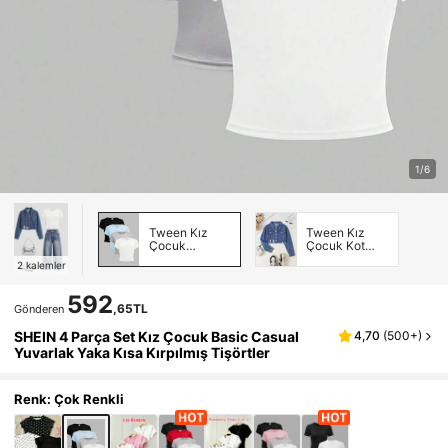
1/6
Tween Kız
Tween Kız
Çocuk
Çocuk Kot
Tişörtleri
Ceket &
2
kalemler
Kaban
592
,65TL
Gönderen
SHEIN 4 Parça Set Kız Çocuk Basic Casual
4,70
(
500+
)
Yuvarlak Yaka Kısa Kırpılmış Tişörtler
Renk: Çok Renkli