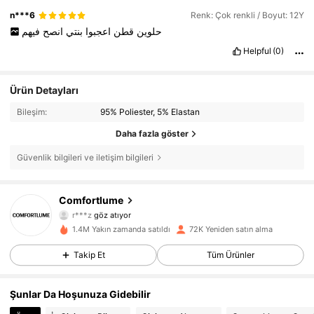
n***6
Renk: Çok renkli / Boyut: 12Y
حلوين
قطن
اعجبوا
بنتي
انصح
فيهم
Helpful
(0)
Ürün Detayları
Bileşim:
95% Poliester, 5% Elastan
Daha fazla göster
Güvenlik bilgileri ve iletişim bilgileri
11K Takipçiler
4,74
Comfortlume
r***z
göz atıyor
11K Takipçiler
4,74
1.4M Yakın zamanda satıldı
72K Yeniden satın alma
Takip Et
Tüm Ürünler
11K Takipçiler
4,74
Şunlar Da Hoşunuza Gidebilir
11K Takipçiler
4,74