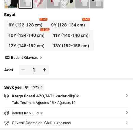
Boyut
3 left
4 left
8Y
(122-128 cm)
9Y
(128-134 cm)
15 left
10Y
(134-140 cm)
11Y
(140-146 cm)
12Y
(146-152 cm)
13Y
(152-158 cm)
Bedent Kılavuzu
Adet:
Sevk yeri
Turkey
Kargo ücreti 470,74TL kadar düşük
Tah. Teslimat:
Ağustos 16 - Ağustos 19
İadeler Kabul Edilir
Güvenli Ödemeler · Gizlilik koruması