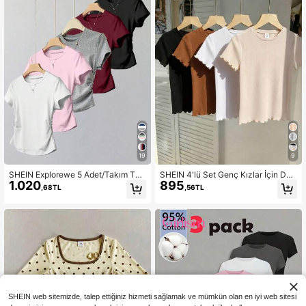
19
9
SHEIN Explorewe 5 Adet/Takım Tw
SHEIN 4'lü Set Genç Kızlar İçin Düz
1.020
895
een Kızlar Düz Renk Belden Bağlan
Renk Yuvarlak Yaka Kısa Kollu Fırfır
,68TL
,56TL
mış Kısa Kollu Tişört, Günlük ve Ço
lı Etekli Günlük Tişörtler
k Yönlü
SHEIN web sitemizde, talep ettiğiniz hizmeti sağlamak ve mümkün olan en iyi web sitesi