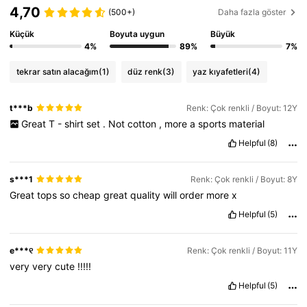
4,70
(500+)
Daha fazla göster
Küçük
Boyuta uygun
Büyük
4%
89%
7%
tekrar satın alacağım
(1)
düz renk
(3)
yaz kıyafetleri
(4)
t***b
Renk: Çok renkli / Boyut: 12Y
Great
T
-
shirt
set
.
Not
cotton
,
more
a
sports
material
Helpful
(8)
s***1
Renk: Çok renkli / Boyut: 8Y
Great
tops
so
cheap
great
quality
will
order
more
x
Helpful
(5)
e***୧
Renk: Çok renkli / Boyut: 11Y
very
very
cute
!!!!!
Helpful
(5)