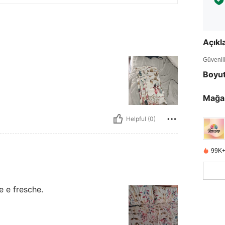
Açık
Güvenlik 
Boyu
Mağa
Helpful (0)
99K+
e e fresche.