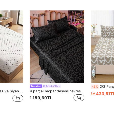
13
2/3 Parça Kalp Baskılı Fıtted Çarşaf Seti, Fırçalanmış Mikrofiber, Yumuşak, Nefes Alabilen
MirthVilla
-2%
Trendler
f Takımı 11,8 İnç'e Kadar Yatak Derinliğine Uygun, Lüks Otel Tarzı, Klasik Zamansız Puantiyeli Baskılı Nevresim Takımı, Anne, Baba ve Arkadaşlar İçin Harika Bir Hediye
4 parçalı leopar desenli nevresim takımı, 1 adet lastikli çarşaf, 1 adet düz çarşaf ve 2 adet yastık kılıfı içerir (yastık içi dahil değildir). 11,8 inç derinliğe kadar King, Queen, Full ve Twin boy yataklara uygundur. Yumuşak, nefes alabilir, kırışmaya dayanıklı, lüks otel tarzı, anne, baba veya arkadaşlar için hediye olarak uygundur.
433,51T
1.189,69TL