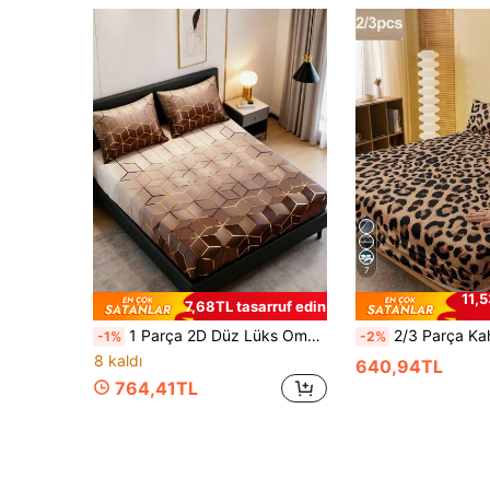
7
11,5
7,68TL tasarruf edin
1 Parça 2D Düz Lüks Ombre Kahverengi Nevresim Takımı, Tek Kişilik/Çift Kişilik/Kraliçe Boy/Kral Boy Yataklar İçin Uygun, Makinede Yıkanabilir, Yatak Odası Dekorasyonu İçin Harika
2/3 Parça Kahverengi Klasik Leopar Desenli Lastikli Çarşaf Seti (1 Lastikli Çarşaf + 1/2 Yastık Kılıfı), Yatak Koruyucu
-1%
-2%
8 kaldı
640,94TL
764,41TL