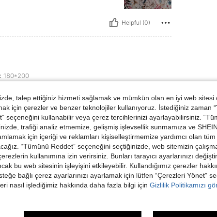
Helpful (0)
:
180*200
vo armario
de, talep ettiğiniz hizmeti sağlamak ve mümkün olan en iyi web sitesi
 için çerezler ve benzer teknolojiler kullanıyoruz. İstediğiniz zaman
 seçeneğini kullanabilir veya çerez tercihlerinizi ayarlayabilirsiniz. “T
nizde, trafiği analiz etmemize, gelişmiş işlevsellik sunmamıza ve SHEIN 
mlamak için içeriği ve reklamları kişiselleştirmemize yardımcı olan tüm 
acağız. “Tümünü Reddet” seçeneğini seçtiğinizde, web sitemizin çalışm
Helpful (0)
 çerezlerin kullanımına izin verirsiniz. Bunları tarayıcı ayarlarınızı değişt
ancak bu web sitesinin işleyişini etkileyebilir. Kullandığımız çerezler hak
dirme Görüntüle
steğe bağlı çerez ayarlarınızı ayarlamak için lütfen “Çerezleri Yönet” s
eri nasıl işlediğimiz hakkında daha fazla bilgi için
Gizlilik Politikamızı g