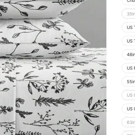
Cri
35i
US 
US 
48i
US 
55i
US 
US 
63i