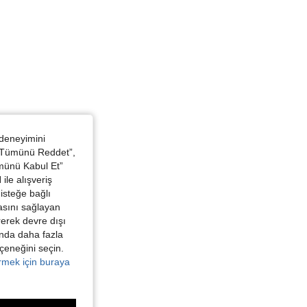
4,87
847
28K
4,87
847
28K
4,87
847
28K
 deneyimini
 “Tümünü Reddet”,
ümünü Kabul Et”
ile alışveriş
isteğe bağlı
asını sağlayan
irerek devre dışı
kında daha fazla
eçeneğini seçin.
örmek için buraya