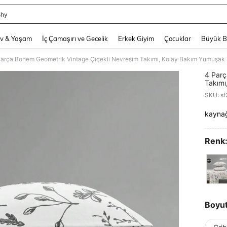
shy
and down arrow keys to navigate search Son arama and Keşif Arama. Press Enter
v & Yaşam
İç Çamaşırı ve Gecelik
Erkek Giyim
Çocuklar
Büyük 
4 Parç
Takımı
1 Lasti
SKU: s
King/Q
Çarşaf
kayna
PR
Renk
Boyu