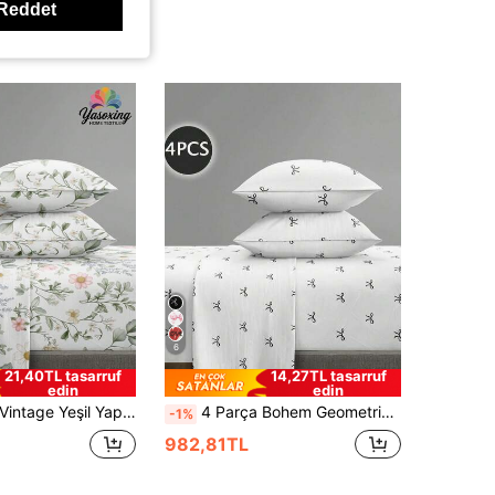
Reddet
6
21,40TL tasarruf
14,27TL tasarruf
edin
edin
eti (1 Düz Çarşaf + 1 Lastikli Çarşaf + 2 Yastık Kılıfı), Örme Çarşaf Seti, King/Queen/Full/Twin Bedenlere Uygun, 11.8 İnç Derin Yataklara Uyumlu, Yumuşak, Nefes Alabilen ve Kırışmaya Dayanıklı
4 Parça Bohem Geometrik Vintage Çiçekli Nevresim Takımı, Kolay Bakım Yumuşak Çarşaf, 1 Düz Çarşaf + 1 Lastikli Çarşaf + 2 Yastık Kılıfı Dahil, King/Queen/Full/Twin Boyut, 11.8 İnç'e Kadar Derin Cepli
-1%
982,81TL