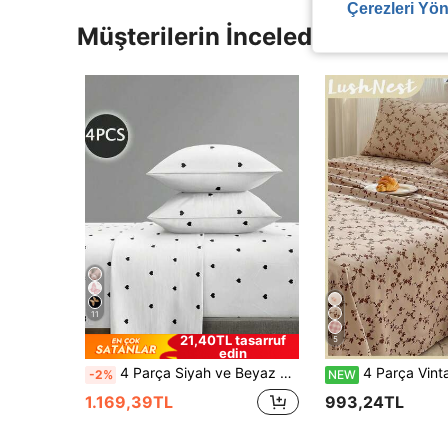
Çerezleri Yön
Müşterilerin İncelediği Diğer Ür
11
21,40TL tasarruf
5
edin
4 Parça Siyah ve Beyaz Kalp Desenli Nevresim Takımı, 1 Adet Lastikli Çarşaf, 1 Adet Düz Çarşaf ve 2 Adet Yastık Kılıfı Dahil, Yastık İçleri Dahil Değildir. Lastikli Çarşaf Takımı, Mevcut Bedenler: Ekstra Büyük, Büyük, Standart Çift Kişilik, Tek Kişilik. Lastikli Çarşaf Derin Cep Tasarımı, 11.8 İnç'e Kadar Yastık Kılıflarına Uygun. Yumuşak ve Nefes Alabilen, Kırışmaya Dayanıklı
4 Parça Vintage Monokrom Küçük Çiçek Desenli Nevresim Takımı, İçindekiler: (1 Çarşaf + 1 Nevresim + 2 Yastık Kılıfı, İç Dolgu Hariç)
-2%
NEW
1.169,39TL
993,24TL