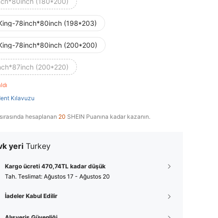
nch*80inch (180*200)
King-78inch*80inch (198*203)
King-78inch*80inch (200*200)
nch*87inch (200*220)
aldı
ent Kılavuzu
sırasında hesaplanan
20
SHEIN Puanına kadar kazanın.
k yeri
Turkey
Kargo ücreti 470,74TL kadar düşük
Tah. Teslimat:
Ağustos 17 - Ağustos 20
İadeler Kabul Edilir
Alışveriş Güvenliği