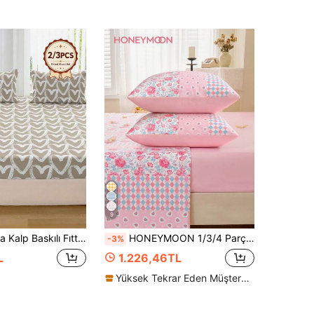
9
 ve Rahat, Makinede Yıkanabilir, Cottage, Taze ve INS İlhamlı Yatak Takımı, Twin, Full, Queen ve King Yataklar İçin, Ev, Yurt, Misafir Odası, Tatil Kiralama veya Hediye İçin İdeal
HONEYMOON 1/3/4 Parça Baskılı Nevresim Takımı Yastık Kılıflarıyla, Sevgililer Günü Stili, Derin Cepli Lastikli Çarşaf, Romantik Detaylı Dekor, Tatlı Bir Atmosfer Yaratır, Yatak Odası İçin Uygun, Nevresim*1+Lastikli Çarşaf*1+Yastık Kılıfı*1/2 İçerir, Oeko-Tex Sertifikalı
-3%
L
1.226,46TL
Yüksek Tekrar Eden Müşteriler