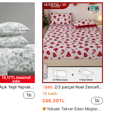
13,17TL tasarruf
6
edin
, Yastık İçleri Dahil Değildir. King, Queen, Full ve Twin Boy Yataklara Uygun Lastikli Çarşaf Seti, Derin Cep Tasarımı, 11.8 İnç'e Kadar Yastık Kılıfı Kalınlığı. Yumuşak ve Nefes Alabilen, Kırışmaya Dayanıklı, Okula Dönüş veya Yurt İçin Mükemmel
2/3 parçalı Noel Zencefilli Kurabiye Adam Baskılı Nevresim Takımı, Yatak Koruyucu, Tek Kişilik, Çift Kişilik, Kraliçe Boy ve Kral Boy Yataklara Uygun (9-12 İnç Derinlik), Makinede Yıkanabilir, Ev ve Yurt Kullanımına Uygun, Oeko-Tex Sertifikalı
-54%
18 kaldı
246,39TL
Yüksek Tekrar Eden Müşteriler