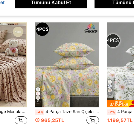
et
Tümünü Kabul Et
Tümünü 
ünler
10
15
, Günlük Polyester ve Yumuşak Sentetik Liflerden Üretilmiş, Cilt Dostu ve Konforlu, Ebeveyn Yatak Odası İçin Uygun
4 Parça Taze Sarı Çiçekli ve Yeşil Yapraklı Desenli Nevresim Takımı, Kolay Bakım Yumuşak Nevresim Takımı, Çarşaf Seti (1 Düz Çarşaf + 1 Lastikli Çarşaf + 2 Yastık Kılıfı), King, Queen, Full ve Twin Boyutlara Uygun, Derin Cepli Lastikli Çarşaf Tasarımı, 11.8 İnç'e Kadar Yastık Kılıfları, Yumuşak ve Nefes Alabilen, Kırışmaya Dayanıklı, Okula Dönüş Yurt Nevresim Takımı
4 Parça Vintage Yeşil Yaprak ve Pembe Çiçek Desenli Yatak Takımı, Kolay Bakım Yumuşak Nevresim S
-4%
-2%
965,25TL
1.199,57TL