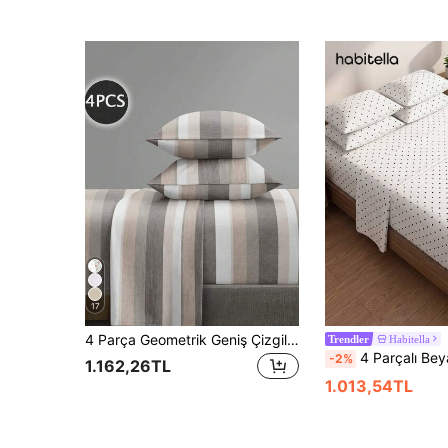
17
4 Parça Geometrik Geniş Çizgili Baskılı Nevresim Takımı, 1 Adet Lastikli Çarşaf, 1 Adet Düz Çarşaf, 2 Adet Yastık Kılıfı Dahil (Yastık İçleri Dahil Değildir), King, Queen, Full ve Twin Boyutlara Uygun, 11.8 İnç Yatak Derinliğine Kadar Uyumlu, Yumuşak, Nefes Alabilen ve Kırışmaya Dayanıklı, Okula Dönüş veya Yurt Kullanımı İçin Uygun
Habitella
Trendler
4 Parçalı Beyaz ve Siyah Puantiyeli Desenli Nevresim Takımı, Kolay Bakım Süper Yumuşak Mikrofiber Nevresim Takımı (1 Düz Çarşaf + 1 Lastikli Çarşaf + 2 Yastık Kılıfı), Örme Lastikli Çarşa
-2%
1.162,26TL
1.013,54TL