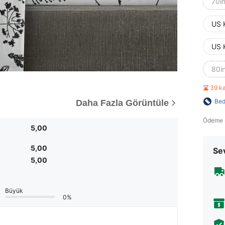
70i
US 
US 
80i
39 k
Bed
Daha Fazla Görüntüle
Ödeme 
5,00
5,00
Sev
5,00
Büyük
0%