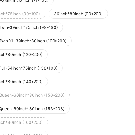
b-28inch*52inch (71*132)
nch*75inch (90*190)
36inch*80inch (90*200)
Twin-39inch*75inch (99*190)
Twin XL-39inch*80inch (100*200)
nch*80inch (120*200)
Full-54inch*75inch (138*190)
nch*80inch (140*200)
Queen-60inch*80inch (150*200)
Queen-60inch*80inch (153*203)
nch*80inch (160*200)