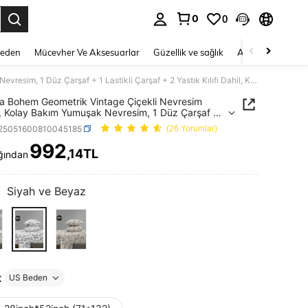
0
0
 to select.
Beden
Mücevher Ve Aksesuarlar
Güzellik ve sağlık
Ayakkabı
Ev T
4 Parça Bohem Geometrik Vintage Çiçekli Nevresim Takımı, Kolay Bakım Yumuşak Nevresim, 1 Düz Çarşaf + 1 Lastikli Çarşaf + 2 Yastık Kılıfı Dahil, King/Queen/Full/Twin Boyutları, Derin Cepli Lastikli Çarşaf 11.8 İnç'e Kadar Uyum Sağlar
a Bohem Geometrik Vintage Çiçekli Nevresim
, Kolay Bakım Yumuşak Nevresim, 1 Düz Çarşaf +
kli Çarşaf + 2 Yastık Kılıfı Dahil,
f25051600810045185
(26 Yorumlar)
ueen/Full/Twin Boyutları, Derin Cepli Lastikli
 11.8 İnç'e Kadar Uyum Sağlar
992
,14TL
ğından
ICE AND AVAILABILITY
:
Siyah ve Beyaz
t
US Beden