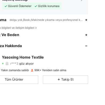
Güvenli Ödemeler
Gizlilik koruması
lama
dolgu yok,Baskı,Makinede yıkama veya profesyonel kuru temizleme
bilgileri ve iletişim bilgileri
4,87
847
28K
t Ve Beden
4,87
847
28K
za Hakkında
4,87
847
28K
Yasoxing Home Textile
r***3
göz atıyor
4,87
847
28K
Derecelendirme
Ürünler
Takipçiler
 Yakın zamanda satıldı
99K+ Yeniden satın alma
4,87
847
28K
Tüm Ürünler
Takip Et
4,87
847
28K
4,87
847
28K