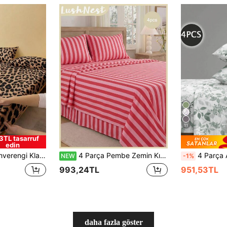
11
3TL tasarruf
edin
, Yatak Çarşafı, Yumuşak ve Nefes Alabilen, Twin, Full, Queen, King, Derin Cepli Tasarım, 11.8 İnç'e Kadar
4 Parça Pembe Zemin Kırmızı Çizgili Dijital Baskılı Çarşaf Seti (1 Lastikli Çarşaf + 1 Düz Çarşaf + 2 Yastık Kılıfı), Çok Yönlü ve Sade, Taze Modern Günlük Polyester, Yumuşak ve Cilt Dostu, Ebeveyn Yatak Odası, Misafir Odası ve İkinci Yatak Odası İçin Uygun
4 Parça Açık Yeşil Yaprak ve Çiçek Desenli Nevresim Takımı, 1 Adet Lastikli Çarşaf, 1 Adet Düz Çarşaf ve 2 Adet Yastık Kılıfı Dahil
NEW
-1%
993,24TL
951,53TL
daha fazla göster