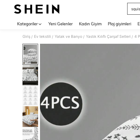
squi
Use up 
Kategoriler
Yeni Gelenler
Kadın Giyim
Plaj giyimleri
E
Giriş
Ev tekstili
Yatak ve Banyo
Yastık Kılıflı Çarşaf Setleri
/
/
/
/