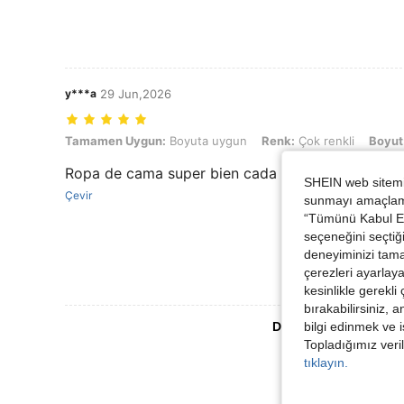
y***a
29 Jun,2026
Tamamen Uygun: Boyuta uygun, Renk: Çok renkli, Boyut: 180*200
Tamamen Uygun:
Boyuta uygun
Renk:
Çok renkli
Boyut
Ropa de cama super bien cada temporada renue
SHEIN web sitemiz
Çevir
sunmayı amaçlamak
“Tümünü Kabul Et”
seçeneğini seçtiği
deneyiminizi tama
çerezleri ayarlay
kesinlikle gerekli
bırakabilirsiniz, 
Daha Fazla Değerlen
bilgi edinmek ve i
Topladığımız veril
tıklayın.