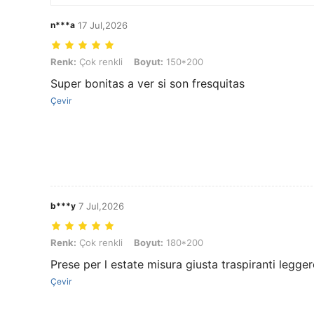
n***a
17 Jul,2026
Renk: Çok renkli, Boyut: 150*200
Renk:
Çok renkli
Boyut:
150*200
Super bonitas a ver si son fresquitas
Çevir
b***y
7 Jul,2026
Renk: Çok renkli, Boyut: 180*200
Renk:
Çok renkli
Boyut:
180*200
Prese per l estate misura giusta traspiranti legger
Çevir