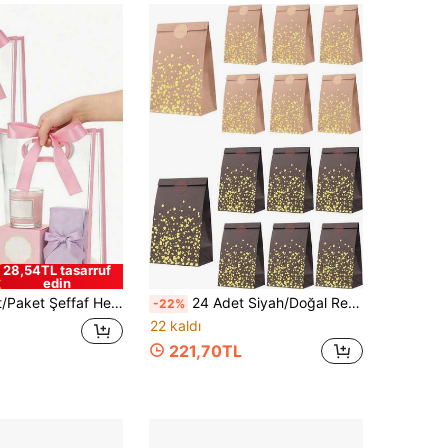
28,54TL tasarruf
edin
den Kullanılabilir Şeffaf PVC Tote Çanta, Düğün, Gelin Hamamı, Doğum Günü Hediye Paketleme, Bebek Partisi ve Şık Hediye Paketleme İçin, Butiklerde Çiçek Sergilemeye de Uygun
24 Adet Siyah/Doğal Renk Altın Varaklı Kalp Desenli Hediye Kağıt Çantası, Yuvarlak Mühür Etiketleri Dahil, Hediye Paketleme Çantası, Düğün Misafir Hediyelikleri, Doğum Günü Hediye Çantası, Çeşitli Partiler, Hediye Verme, Düğünler, Gelin Hamamı, Doğum Günü Kutlamaları ve Diğer Özel Günler İçin, Hediye Paketleme Amaçlı
-22%
22 kaldı
221,70TL