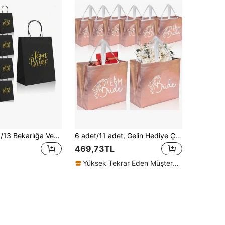
27*21*11cm 3/13 Bekarlığa Veda Partisi Hediyelik Kağıt Hediye Çantaları, Çift Renkli Altın Varak Baskılı Nedime Hediye Çantaları, Düğün Öncesi Parti Hediyelik Paketleme Çantaları
6 adet/11 adet, Gelin Hediye Çantaları, Düğün Dekorasyon Hediye Çantaları, Nedime Hediye Çantaları Yaratıcı Düğün Dekorasyonu, Gelin Duşu Çay Partisi Yenilikçi Düğün Dekorasyonu Parıltılı Hediye Çantaları
469,73TL
Yüksek Tekrar Eden Müşteriler