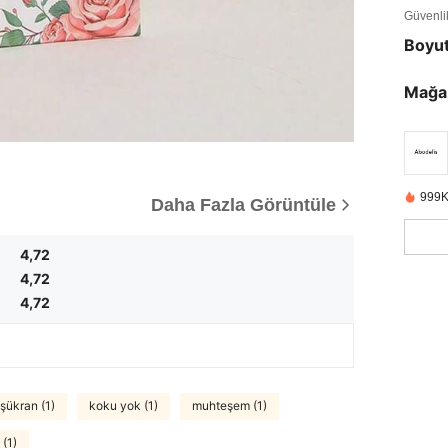
Güvenlik 
Boyu
Mağa
999K
Daha Fazla Görüntüle
4,72
4,72
4,72
şükran (1)
koku yok (1)
muhteşem (1)
 (1)