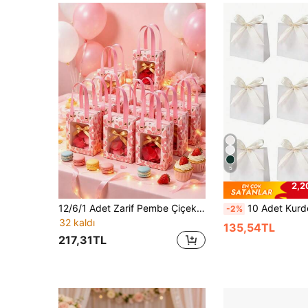
5
2,2
12/6/1 Adet Zarif Pembe Çiçekli Hediye Kutusu, Altın Varak Süslemeli - Şeffaf Pencereli Tasarım, Takı ve Hediyelik Eşyalar İçin Uygun - Düğün, Doğum Günü, Gelin Hamamı ve Özel Günler İçin Mükemmel Hediye Kutusu
10 Adet Kurdeleli Mini Kağıt Hediye Torbası, Düğün, Doğum Günü Partisi, Hediye Paketleme, Alışveriş Torbaları, Parti Hediyeleri İçin Katlanabilir Ambalaj Torbaları, Kurdelelerle Süslenmiş, Parti Hediyeleri, Doğum Günü Süslemeleri, Hediye Paketl
-2%
32 kaldı
135,54TL
217,31TL