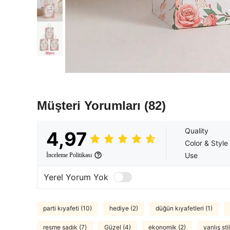
Müşteri Yorumları
(82)
Quality
4,97
Color & Style
Use
İnceleme Politikası
Yerel Yorum Yok
parti kıyafeti (10)
hediye (2)
düğün kıyafetleri (1)
resme sadık (7)
Güzel (4)
ekonomik (2)
yanlış stil