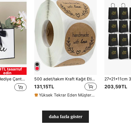
9TL tasarruf
edin
n Dekorasyonu, Gelin Partisi Hediyeleri, Düğün Süslemeleri, Düğün Partisi Hediyeleri İçin Uygundur
500 adet/takım Kraft Kağıt Etiket Ev Yapımı Aşk Çıkartmaları Zarf Ve Paket Mühür Etiketleri Kırtasiye El Sanatları
131,15TL
203,59TL
Yüksek Tekrar Eden Müşteriler
daha fazla göster