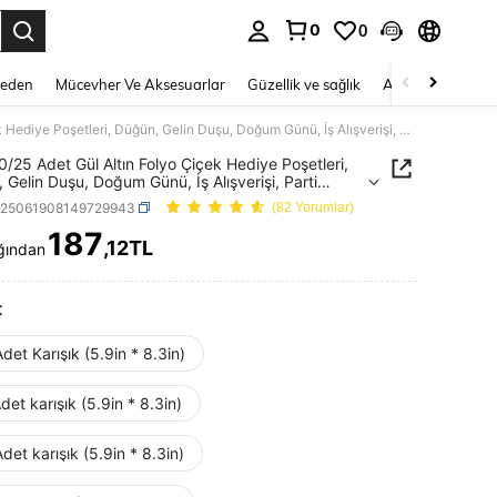
0
0
 to select.
Beden
Mücevher Ve Aksesuarlar
Güzellik ve sağlık
Ayakkabı
Ev T
4/12/20/25 Adet Gül Altın Folyo Çiçek Hediye Poşetleri, Düğün, Gelin Duşu, Doğum Günü, İş Alışverişi, Parti Hediyeleri, Mezuniyet İçin Uygundur - Çok Renkli Kağıt Poşetler, Festivaller, Sınıf Buluşmaları, Partiler ve Çeşitli Durumlar İçin Uygundur
0/25 Adet Gül Altın Folyo Çiçek Hediye Poşetleri,
 Gelin Duşu, Doğum Günü, İş Alışverişi, Parti
leri, Mezuniyet İçin Uygundur - Çok Renkli Kağıt
h25061908149729943
(82 Yorumlar)
r, Festivaller, Sınıf Buluşmaları, Partiler ve Çeşitli
ar İçin Uygundur
187
,12TL
ğından
ICE AND AVAILABILITY
t
det Karışık (5.9in * 8.3in)
det karışık (5.9in * 8.3in)
det karışık (5.9in * 8.3in)