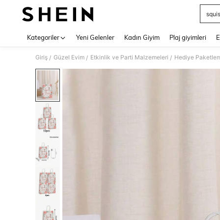
squi
Use up 
Kategoriler
Yeni Gelenler
Kadın Giyim
Plaj giyimleri
E
Giriş
Güzel Evim
Etkinlik ve Parti Malzemeleri
Hediye Paketle
/
/
/