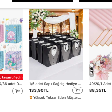
9
 tasarruf edin
diye Paketleme Çantaları, Doğum Günü Partisi Süslemeleri ve Atıştırmalık Hediye Paketleme Çantaları İçin Uygundur
1/5 adet Saplı Sağdıç Hediye Çantaları, 9"X7.5"X3.5" Smokin Desenli Kravat Gömlek Smokin Desenli Kraft Kağıt Hediye Paketleme Çantaları Teklif, Yıldönümü Kutlamaları, Babalar Günü, Sevgililer Günü ve Nişan Partisi Hediyeleri Süslemeleri İçin
133,90TL
88,35TL
Yüksek Tekrar Eden Müşteriler