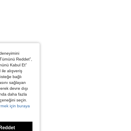
 deneyimini
 “Tümünü Reddet”,
ümünü Kabul Et”
ile alışveriş
isteğe bağlı
asını sağlayan
irerek devre dışı
kında daha fazla
eçeneğini seçin.
örmek için buraya
Reddet