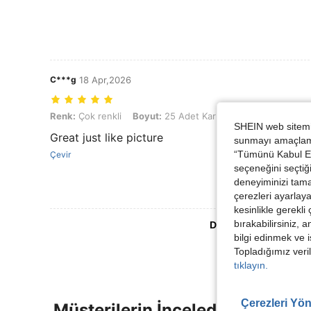
C***g
18 Apr,2026
Renk: Çok renkli, Boyut: 25 Adet Karışık (5.9in * 8.3in)
Renk:
Çok renkli
Boyut:
25 Adet Karışık (5.9in * 8.3in)
SHEIN web sitemiz
Great just like picture
sunmayı amaçlamak
“Tümünü Kabul Et”
Çevir
seçeneğini seçtiği
deneyiminizi tama
çerezleri ayarlay
kesinlikle gerekli
bırakabilirsiniz, 
Daha Fazla Değerlen
bilgi edinmek ve i
Topladığımız veril
tıklayın.
Çerezleri Yön
Müşterilerin İncelediği Diğer Ür