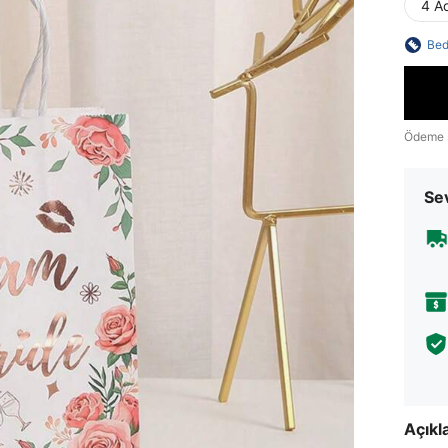
4 Ad
Bed
Ödeme 
Sev
Açık