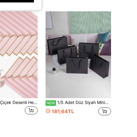
40/20/1 Adet Çiçek Desenli Hediye Paketleme Kağıdı, Altın Kenarlı Kore Tarzı Buket Sarma Kağıdı, DIY El Sanatları, Hediye Paketleme ve Dekoratif Çiçek Malzemeleri İçin Uygun, 23in X 23in, Pelür Kağıdı, Buket Malzemeleri, Pembe Pelür Kağıdı, Hediye Çantaları ve Paketleme İçin Uygun, Çok Renkli Hediye Paketleme Kağıdı, Püsküllü Çiçek Çelengi, Anneler Günü ve Mezuniyet İçin
1/5 Adet Düz Siyah Minimalist Saplı Tote Çanta, Yatay ve Dikey Boş Taşıma Çantası, Cadılar Bayramı ve Noel Paketleme İçin, Parti Hediyelikleri ve Tatil Hediye Paketleme Malzemesi
NEW
181,64TL