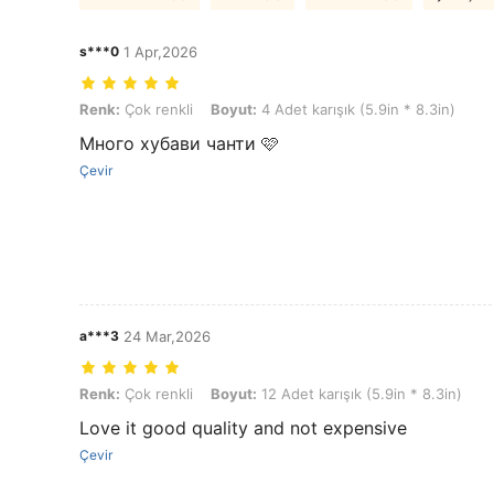
s***0
1 Apr,2026
Renk: Çok renkli, Boyut: 4 Adet karışık (5.9in * 8.3in)
Renk:
Çok renkli
Boyut:
4 Adet karışık (5.9in * 8.3in)
Много хубави чанти 🩷
Çevir
a***3
24 Mar,2026
Renk: Çok renkli, Boyut: 12 Adet karışık (5.9in * 8.3in)
Renk:
Çok renkli
Boyut:
12 Adet karışık (5.9in * 8.3in)
Love it good quality and not expensive
Çevir