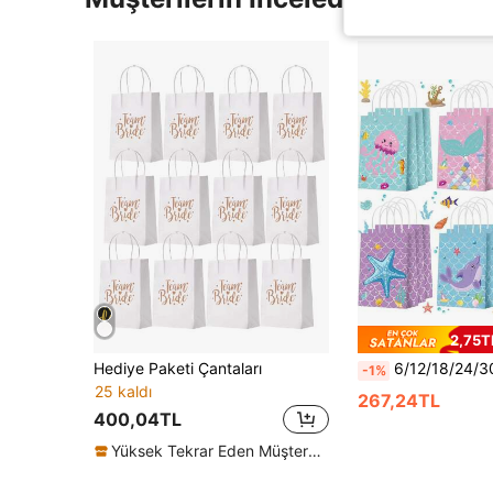
2,75TL
Hediye Paketi Çantaları
6/12/18/24/30/36 adet Deniz Kızı Temalı Saplı Parti Hediye Çantaları, İnci Deniz Kızı Hediye Çantaları, Deniz Altı Temalı Yiyecek He
-1%
25 kaldı
267,24TL
400,04TL
Yüksek Tekrar Eden Müşteriler