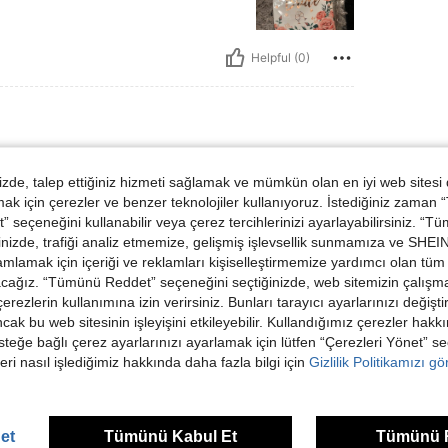
Helpful (0)
de, talep ettiğiniz hizmeti sağlamak ve mümkün olan en iyi web sitesi
 için çerezler ve benzer teknolojiler kullanıyoruz. İstediğiniz zaman
 seçeneğini kullanabilir veya çerez tercihlerinizi ayarlayabilirsiniz. “T
nizde, trafiği analiz etmemize, gelişmiş işlevsellik sunmamıza ve SHEIN 
mlamak için içeriği ve reklamları kişiselleştirmemize yardımcı olan tüm 
Helpful (0)
acağız. “Tümünü Reddet” seçeneğini seçtiğinizde, web sitemizin çalışm
 çerezlerin kullanımına izin verirsiniz. Bunları tarayıcı ayarlarınızı değişt
ancak bu web sitesinin işleyişini etkileyebilir. Kullandığımız çerezler hak
dirme Görüntüle
steğe bağlı çerez ayarlarınızı ayarlamak için lütfen “Çerezleri Yönet” s
eri nasıl işlediğimiz hakkında daha fazla bilgi için
Gizlilik Politikamızı g
et
Tümünü Kabul Et
Tümünü 
ünler