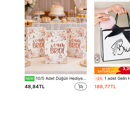
3,2
10/5 Adet Düğün Hediyesi Bez Çantası, Kağıt Üzerine Altın Varaklı Çiçek ve Harf Desenli, Gelin ve Nedime Hediye Çantaları, Düğün Dekorasyonu, Düğün Partisi Hediye Paketleme, Düğün Masa Dekoru, Kutlamalar ve Düğün Hediyeleri İçin Uygun
1 adet Gelin Hediye Çantası, Düğün Dekorasyonu Hediye Paketleme Çantası, Nedime Hediye Taşıma Çantası, Yaratıcı Düğü
NEW
-2%
48,84TL
188,77TL