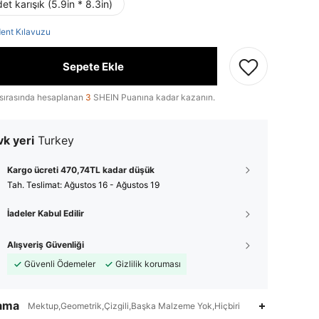
et karışık (5.9in * 8.3in)
ent Kılavuzu
Sepete Ekle
sırasında hesaplanan
3
SHEIN Puanına kadar kazanın.
k yeri
Turkey
Kargo ücreti 470,74TL kadar düşük
Tah. Teslimat:
Ağustos 16 - Ağustos 19
İadeler Kabul Edilir
Alışveriş Güvenliği
Güvenli Ödemeler
Gizlilik koruması
lama
Mektup,Geometrik,Çizgili,Başka Malzeme Yok,Hiçbiri