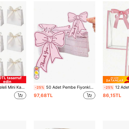
0TL tasarruf
edin
eme, Tatil Hediyeleri, Küçük Eşya Saklama, Düğün Partisi Süslemeleri, Gelin Duşu Hediyeleri, Düğün Misafir Hediyeleri, Sevgililer Günü Hediyeleri, Anneler Günü Hediyeleri, Tatil Hediyeleri vb. İçin İdealdir.
50 Adet Pembe Fiyonklu Mini Teşekkür Kartı, Küçük İşletmeler İçin Fiyonklu Teşekkür Kartları, İş, Yıldönümü, Parti, Doğum Günü, Şükran Günü, Öğretmenler Günü ve Diğer Özel Günler İçin Uygun, Misafirlere, Arkadaşlara ve Aileye Minnettarlık İfade Eden Teşekkür Etiketleri
12 Adet/Paket Şeffaf Hediye Çantası, Pembe Kenarlı ve Saten Fiyonklu, Yeni
-25%
-25%
97,68TL
86,15TL