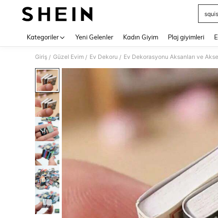
squi
Use up 
Kategoriler
Yeni Gelenler
Kadın Giyim
Plaj giyimleri
E
Giriş
Güzel Evim
Ev Dekoru
Ev Dekorasyonu Aksanları ve Akse
/
/
/