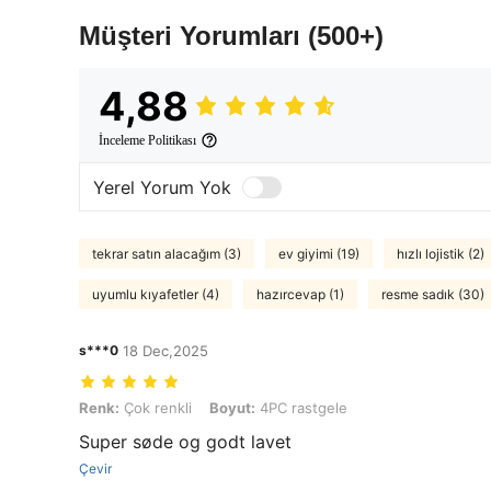
Müşteri Yorumları
(500+)
4,88
İnceleme Politikası
Yerel Yorum Yok
tekrar satın alacağım (3)
ev giyimi (19)
hızlı lojistik (2)
uyumlu kıyafetler (4)
hazırcevap (1)
resme sadık (30)
s***0
18 Dec,2025
Renk: Çok renkli, Boyut: 4PC rastgele
Renk:
Çok renkli
Boyut:
4PC rastgele
Super søde og godt lavet
Çevir