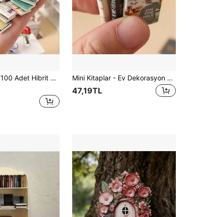
:12 Bebek Evi Aksesuarları, DIY Dekorasyon, Paskalya Hediyesi Minyatür Yiyecek Dekorları Simülasyon Küçük İngilizce Kitap Mini DIY Model
Mini Kitaplar - Ev Dekorasyon Kitapları, Dekorasyon İçin Mini Mobilya Kitapları, Mini Öğrenme Sahnesi Dekorasyonu, Mini Ev Dekorasyonu Mini Mobilya Kitapları, Sahne Fotoğrafçılığı Aksesuar Kitapları, 1:12 Ev Dekorasyon Aksesuarları, Kendin Yap Mobilya Modelleri, Dekorasyonlar, Yılbaşı, Sevgililer Günü, Noel Hediyeleri (Sistem Sorunları Nedeniyle Daha Fazla Model Görüntülenemiyor. Renkler ve Modeller Gönderim Sırasında Rastgele Eklenecektir)
47,19TL