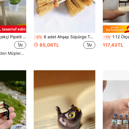
 tasarruf edin
dak, DIY Minyatür Sahne Dekor Modeli, Açılabilir Kapaklı Bardak
6 adet Ahşap Süpürge Tasarım Dekorasyon El Sanatları
1:12 Ölçekli Minyatür Koleksiyonluk Kitaplık (50/60/20 Adet Mini Mikro Kitap İçerir) - Çok Bölmeli Kompakt Plastik Sergi Rafı, Mini Rom
-2%
-1%
85,06TL
117,43TL
Yüksek Tekrar Eden Müşteriler