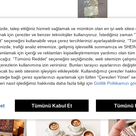
de, talep ettiğiniz hizmeti sağlamak ve mümkün olan en iyi web sitesi
Helpful (0)
 için çerezler ve benzer teknolojiler kullanıyoruz. İstediğiniz zaman
 seçeneğini kullanabilir veya çerez tercihlerinizi ayarlayabilirsiniz. “T
dirme Görüntüle
nizde, trafiği analiz etmemize, gelişmiş işlevsellik sunmamıza ve SHEIN 
mlamak için içeriği ve reklamları kişiselleştirmemize yardımcı olan tüm 
acağız. “Tümünü Reddet” seçeneğini seçtiğinizde, web sitemizin çalışm
 çerezlerin kullanımına izin verirsiniz. Bunları tarayıcı ayarlarınızı değişt
ancak bu web sitesinin işleyişini etkileyebilir. Kullandığımız çerezler hak
steğe bağlı çerez ayarlarınızı ayarlamak için lütfen “Çerezleri Yönet” s
ünler
eri nasıl işlediğimiz hakkında daha fazla bilgi için
Gizlilik Politikamızı g
et
Tümünü Kabul Et
Tümünü 