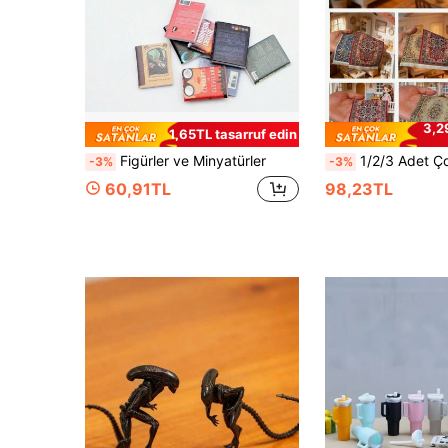
3,2
1,65TL tasarruf edin
Figürler ve Minyatürler
1/2/3 Adet Çok Renkli Mini Halı Modeli, Çok Stilli Dikdörtgen Naylon Örme (Püskül Tasarımlı) Model Ev Deko
-3%
-3%
60,91TL
98,23TL