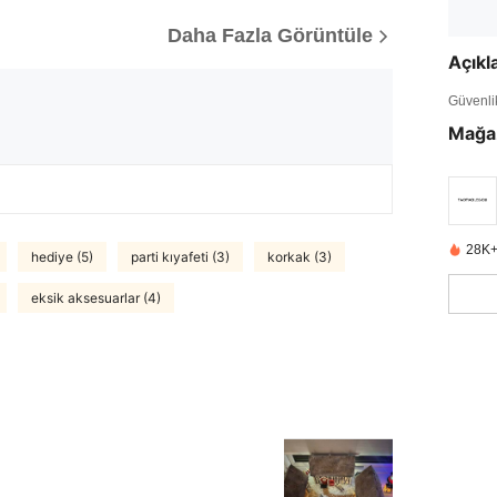
Daha Fazla Görüntüle
Açık
Güvenlik 
Mağa
28K+
hediye (5)
parti kıyafeti (3)
korkak (3)
eksik aksesuarlar (4)