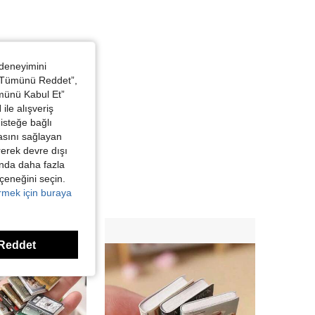
 deneyimini
 “Tümünü Reddet”,
ümünü Kabul Et”
ile alışveriş
isteğe bağlı
asını sağlayan
irerek devre dışı
kında daha fazla
eçeneğini seçin.
örmek için buraya
Reddet