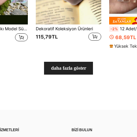
 Yap Minyatür Ev Dekorasyon Sahnesi, Hobi Meraklıları ve Tutkunları İçin Koleksiyonluk Hediye, Doğum Günü, Mezuniyet Hediyesi
Dekoratif Koleksiyon Ürünleri
12 Adet/6 Adet/3 Adet Su Şişesi Buzdolabı Mıknatısları, Eğlenceli Ev Aksesuarları, Komik Buzdolabı Mıkna
-2%
115,79TL
68,59TL
daha fazla göster
İZMETLERİ
BİZİ BULUN