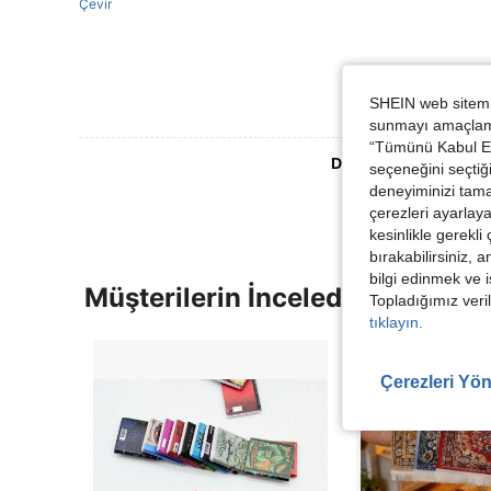
Çevir
SHEIN web sitemiz
sunmayı amaçlamak
“Tümünü Kabul Et”
Daha Fazla Değerlen
seçeneğini seçtiği
deneyiminizi tama
çerezleri ayarlay
kesinlikle gerekli
bırakabilirsiniz, 
bilgi edinmek ve i
Müşterilerin İncelediği Diğer Ür
Topladığımız veril
tıklayın.
Çerezleri Yön