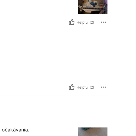
Helpful (2)
Helpful (2)
 očakávania.