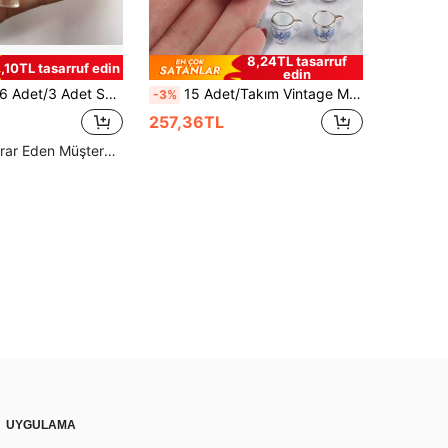
8,24TL tasarruf
1,10TL tasarruf edin
edin
tısları, Not Tutucular, Hediye Alışverişi, Dekoratif Mıknatıslar, Fotoğraf Sergileme Mıknatısları, Noel Hediyeleri, Sevgililer Günü Hediyeleri, Anneler Günü Hediyeleri, Cadılar Bayramı Hediyeleri
15 Adet/Takım Vintage Minyatür Beyaz Porselen Çay Takımı Çaydanlık Bardak Tabak Sofra Takımı Ev Modeli Oda Eşyaları Mobilya Dekor Noel Temelleri
-3%
257,36TL
Yüksek Tekrar Eden Müşteriler
UYGULAMA