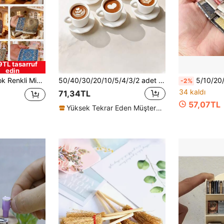
9TL tasarruf
edin
rasyonu - Çoklu Renk Seçenekleri, Oyuncak Bebek Evi ve Minyatür DIY Projeleri İçin Uygun
50/40/30/20/10/5/4/3/2 adet Mini Latte Art Kahve Kupası Süsü 3D Reçine İçecek Kupası Figürü Kendin Yap Fırın Evi, Kahve Dükkanı Dekoru, Ev Masaüstü Süsü
5/10/20/100 Adet Hibrit Minyatür Simülasyon Sabit Mini İngilizce Kitap, 1
-2%
34 kaldı
71,34TL
57,07TL
Yüksek Tekrar Eden Müşteriler