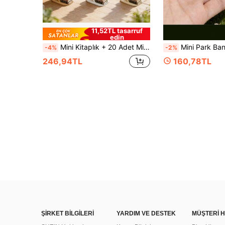
11,52TL tasarruf
edin
Mini Kitaplık + 20 Adet Mini Kitap Seti, Zarif İşçilik ve Gerçekçi Tasarım, 1:6 veya 1:12 Model Ev Dekorasyonu İçin Uygun, Dekoratif Aksesuar, DIY Dekor, Sahne Fotoğrafçılığı Aksesuarı
Mini Park Bankı Model Süs Eşyası, Minyatür Bahçe Aksesuarı, Minyatür Bahçe Sahnesi Dekor Modeli, Zarif El Sanatı, Küçük Ev Dekorasyonu, Kendin
-4%
-2%
246,94TL
160,78TL
ŞİRKET BİLGİLERİ
YARDIM VE DESTEK
MÜŞTERİ H