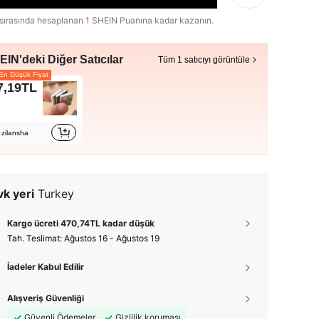
sırasında hesaplanan
1
SHEIN Puanına kadar kazanın.
IN'deki Diğer Satıcılar
Tüm 1 satıcıyı görüntüle
n Düşük Fiyat
7,19TL
zilansha
k yeri
Turkey
Kargo ücreti 470,74TL kadar düşük
Tah. Teslimat:
Ağustos 16 - Ağustos 19
İadeler Kabul Edilir
Alışveriş Güvenliği
Güvenli Ödemeler
Gizlilik koruması