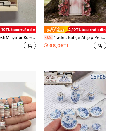
1,10TL tasarruf edin
2,19TL tasarruf edin
anlar İçin İdeal, İç/Dış Mekan Dekorasyonu, Beyaz, Açık Ahşap Renkli Koleksiyonluk Sergi Rafı | Plastik Yapı *Minyatür Sahne Dekorasyonu Mini Kitap Bebek Evi Kendin Yap Bebek Evi Mobilya Aksesuarları BJD Sahne Fotoğrafçılığı Aksesuarları Çizgi Romanlar
1 adet, Bahçe Ahşap Peri Kapısı, Ağaç Süslemesi Peri Evi, Bahçe Yaratıcı Ahşap Tasarım El Sanatları Süsleri, Ev Mikro Peyzaj Dekorasyon Düzenlemesi İçin Uygundur
-3%
68,05TL