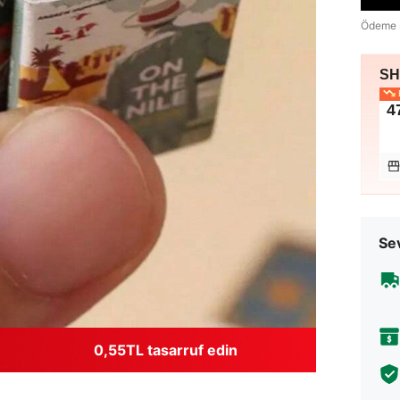
Ödeme 
SHE
E
4
Sev
0,55TL tasarruf edin