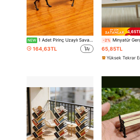
1,65TL
1 Adet Pirinç Uzaylı Savaşçı Heykeli - Alaşım Döküm El Sanatı Koleksiyon Figürü, Araba ve Masaüstü Dekoru, Ağır Hizmet Sanat Modeli | En Çok Satan, Statik Heykel, Alaşım El Sanatı, Araba Dekoru, Koleksiyonluk, Sanat Modeli
Minyatür Gerçekçi Pipetli Su Bardağı, Model Ev İçin Mini Yalıtımlı Bar
NEW
-2%
164,63TL
65,85TL