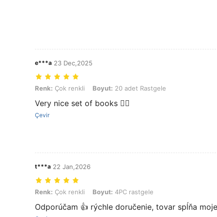
e***a
23 Dec,2025
Renk: Çok renkli, Boyut: 20 adet Rastgele
Renk:
Çok renkli
Boyut:
20 adet Rastgele
Very nice set of books 👍🏻
Çevir
t***a
22 Jan,2026
Renk: Çok renkli, Boyut: 4PC rastgele
Renk:
Çok renkli
Boyut:
4PC rastgele
Odporúčam 👍 rýchle doručenie, tovar spĺňa moje