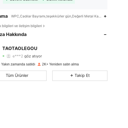
lama
WPC,Cadılar Bayramı,teşekkürler gün,Değerli Metal Kaplama Yok
4,73
127
836
bilgileri ve iletişim bilgileri
4,73
127
836
za Hakkında
4,73
127
836
TAOTAOLEGOU
e***2
göz atıyor
4,73
127
836
Derecelendirme
Ürünler
Takipçiler
 Yakın zamanda satıldı
2K+ Yeniden satın alma
4,73
127
836
Tüm Ürünler
Takip Et
4,73
127
836
4,73
127
836
4,73
127
836
4,73
127
836