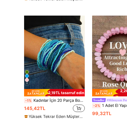
11
2,2
2,19TL tasarruf edin
Kadınlar İçin 20 Parça Bohem Mavi Boncuklu Bilezik Seti
#Milenyum Pe
-1%
Trendler
1 Adet El Yapımı Gül Kuvars Kristal Çakra Boncuklu Elastik Bileklik - Romantizmi ve Gerçek Aşkı Simgeleyen Aşk Taşı, 
-2%
145,42TL
99,32TL
Yüksek Tekrar Eden Müşteriler