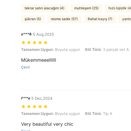
tekrar satın alacağım (4)
muhteşem (25)
hızlı lojistik (4
şükran (5)
resme sadık (57)
Rahat kayış (7)
yanlış
s***6
5 Aug,2025
Tamamen Uygun: Boyuta uygun, Stil Türü: 3 parçalı set A
Tamamen Uygun:
Boyuta uygun
Stil Türü:
3 parçalı set A
Mükemmeeellllll
Çevir
i***e
5 Dec,2024
Tamamen Uygun: Boyuta uygun, Stil Türü: Tip A
Tamamen Uygun:
Boyuta uygun
Stil Türü:
Tip A
Very beautiful very chic