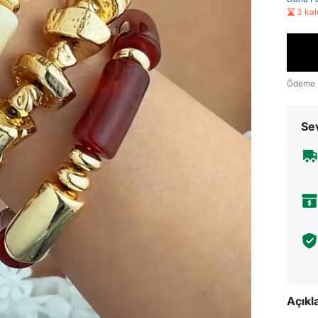
1 ko
3 ka
3 pa
Vint
Ödeme 
Çok 
Sev
3 pa
3 pa
3 pa
Açık