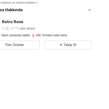
bilgileri ve iletişim bilgileri
4,87
194
4.9K
za Hakkında
4,87
194
4.9K
Retro Rose
a***a
göz atıyor
4,87
194
4.9K
Derecelendirme
Ürünler
Takipçiler
 Yakın zamanda satıldı
35K Yeniden satın alma
4,87
194
4.9K
Tüm Ürünler
Takip Et
4,87
194
4.9K
4,87
194
4.9K
4,87
194
4.9K
4,87
194
4.9K
4,87
194
4.9K