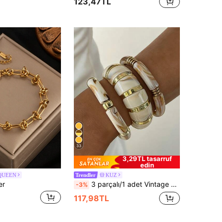
123,47TL
33
3,29TL tasarruf
edin
QUEEN
KUZ
Trendler
er
3 parçalı/1 adet Vintage Zarif Bohem Tarzı Bej Akrilik Boncuklu Elastik Bileklik, Kadınların Günlük ve Parti Kullanımına Uygun, Üst Üste Takılabilir, Hediye Edilebilir
-3%
117,98TL