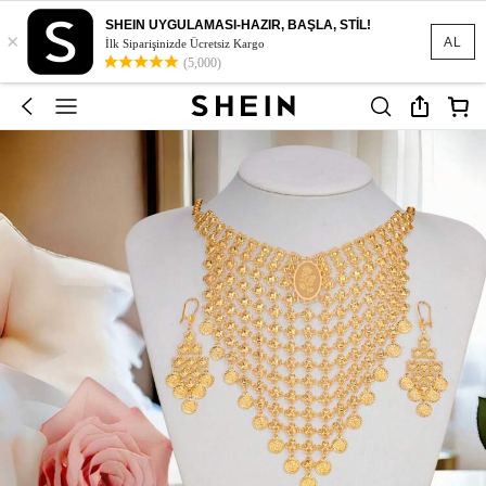
SHEIN UYGULAMASI-HAZIR, BAŞLA, STİL!
×
AL
İlk Siparişinizde Ücretsiz Kargo
(5,000)