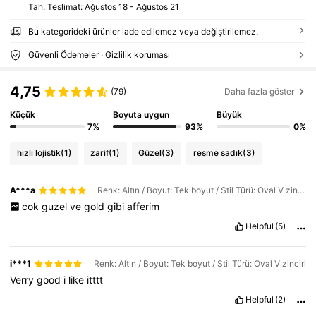
Tah. Teslimat:
Ağustos 18 - Ağustos 21
Bu kategorideki ürünler iade edilemez veya değiştirilemez.
Güvenli Ödemeler · Gizlilik koruması
4,75
(79)
Daha fazla göster
Küçük
Boyuta uygun
Büyük
7%
93%
0%
hızlı lojistik
(1)
zarif
(1)
Güzel
(3)
resme sadık
(3)
A***a
Renk: Altın / Boyut: Tek boyut / Stil Türü: Oval V zinciri
cok
guzel
ve
gold
gibi
afferim
Helpful
(5)
i***1
Renk: Altın / Boyut: Tek boyut / Stil Türü: Oval V zinciri
Verry
good
i
like
itttt
Helpful
(2)