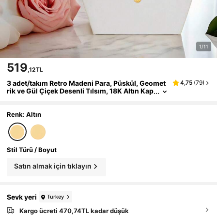
1/11
519
,12TL
3 adet/takım Retro Madeni Para, Püskül, Geomet
4,75
(
79
)
rik ve Gül Çiçek Desenli Tılsım, 18K Altın Kap
lama, Avrupa ve Amerikan Dubai Tarzı Kolye
+ Küpe, Anne, Kız Kardeş, Sevgililer Günü İçin Z
arif Düğün Gelin Takı Hediye Seti Sevgililer, Ann
Renk: Altın
e, Anne, Anneler Günü, Hediye
Stil Türü / Boyut
Satın almak için tıklayın
Sevk yeri
Turkey
Kargo ücreti 470,74TL kadar düşük