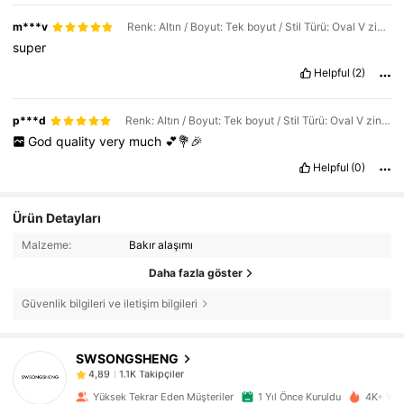
m***v
Renk: Altın / Boyut: Tek boyut / Stil Türü: Oval V zinciri
super
Helpful
(2)
p***d
Renk: Altın / Boyut: Tek boyut / Stil Türü: Oval V zinciri
God
quality
very
much
💕💐🎉
Helpful
(0)
Ürün Detayları
Malzeme:
Bakır alaşımı
Daha fazla göster
Güvenlik bilgileri ve iletişim bilgileri
1.1K Takipçiler
4,89
SWSONGSHENG
1.1K Takipçiler
4,89
b***g
1 gün önce
'i takip etti
1.1K Takipçiler
4,89
Yüksek Tekrar Eden Müşteriler
1 Yıl Önce Kuruldu
4K+ Yak