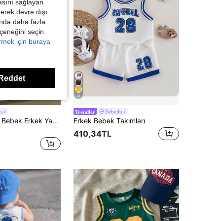
asını sağlayan
irerek devre dışı
kında daha fazla
eçeneğini seçin.
örmek için buraya
Reddet
6
is
Bebeilu
Trendler
Souflis Souflis Bebek Erkek Yazlık 3 Parçalı Set, Beyaz Moda Harf Baskılı Atlet, Hindistan Cevizi Ağacı Baskılı Plaj Şortu, Uyumlu Şapka 3 Parçalı Set, Plaj Tatili, Günlük Rahat ve Kolay Dış Mekan Aktiviteleri İçin Uygundur.
Erkek Bebek Takımları
410,34TL