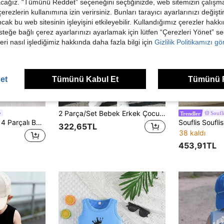
acağız. “Tümünü Reddet” seçeneğini seçtiğinizde, web sitemizin çalışm
 çerezlerin kullanımına izin verirsiniz. Bunları tarayıcı ayarlarınızı değişt
ancak bu web sitesinin işleyişini etkileyebilir. Kullandığımız çerezler hak
steğe bağlı çerez ayarlarınızı ayarlamak için lütfen “Çerezleri Yönet” s
eri nasıl işlediğimiz hakkında daha fazla bilgi için
Gizlilik Politikamızı g
et
Tümünü Kabul Et
Tümünü 
5
21
2 Parça/Set Bebek Erkek Çocuk Günlük Logo Gradyan Baskılı Yuvarlak Yaka Atlet ve Şort Takımı, Yazın Dış Giyim İçin Uygundur
Soufl
Trendler
SHEIN Playful Pals 4 Parçalı Bebek Erkek Çocuk Harf Baskılı Yuvarlak Yaka Atlet ve Spor Şort Takımı, Sportif Stil, Yaz İçin Uygun
322,65TL
38 kaldı
453,91TL