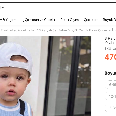
shy
and down arrow keys to navigate search Son arama and Keşif Arama. Press Enter
v & Yaşam
İç Çamaşırı ve Gecelik
Erkek Giyim
Çocuklar
Büyük 
Erkek Atlet Koordinatları
/
3 Parç
Yazlık
Çantas
SKU: s
47
PR
Boyu
6-9
12-
2-3