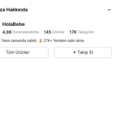
4,88
145
17K
za Hakkında
4,88
145
17K
4,88
145
17K
HolaBebe
4,88
145
17K
Derecelendirme
Ürünler
Takipçiler
o***5
1 gün önce
'i takip etti
4,88
145
17K
 Yakın zamanda satıldı
27K+ Yeniden satın alma
4,88
145
17K
Tüm Ürünler
Takip Et
4,88
145
17K
4,88
145
17K
4,88
145
17K