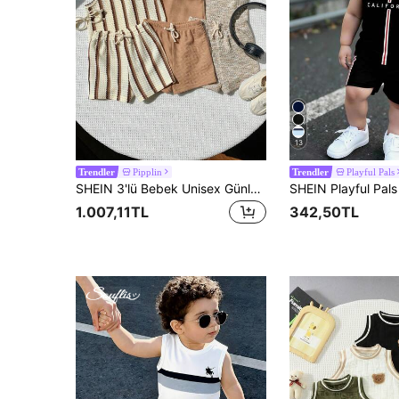
13
Pipplin
Playful Pals
Trendler
Trendler
SHEIN 3'lü Bebek Unisex Günlük Sevimli Haki Çizgili Tül Kumaşlı Yelek Üst ve Şort Takımı, Temel Çok Parçalı Kıyafet, İlkbahar, Yaz, Günlük Gezinti, Seyahat, Tatil İçin Uygundur
1.007,11TL
342,50TL