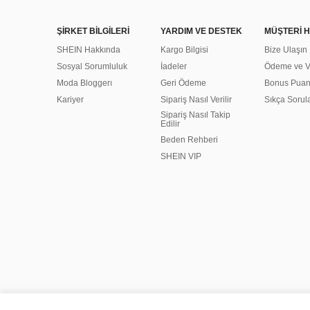
ŞİRKET BİLGİLERİ
YARDIM VE DESTEK
MÜŞTERİ H
SHEIN Hakkında
Kargo Bilgisi
Bize Ulaşın
Sosyal Sorumluluk
İadeler
Ödeme ve Ve
Moda Bloggerı
Geri Ödeme
Bonus Pua
Kariyer
Sipariş Nasıl Verilir
Sıkça Sorul
Sipariş Nasıl Takip
Edilir
Beden Rehberi
SHEIN VIP
©2009-2026 SHEIN Tüm Hakları Saklıdır