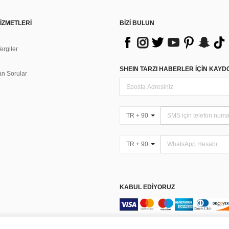
İZMETLERİ
BİZİ BULUN
rgiler
n
SHEIN TARZI HABERLER IÇIN KAY
an Sorular
TR + 90
TR + 90
KABUL EDIYORUZ