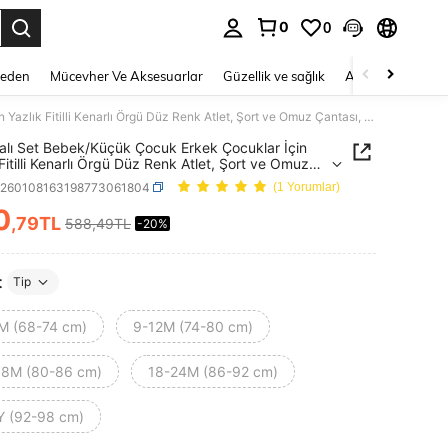
0
0
 to select.
Beden
Mücevher Ve Aksesuarlar
Güzellik ve sağlık
Ayakkabı
Ev T
3 Parçalı Set Bebek/Küçük Çocuk Erkek Çocuklar İçin Yazlık Fitilli Kenarlı Örgü Düz Renk Atlet, Şort ve Omuz Çantası, Günlük Şık Kıyafet
alı Set Bebek/Küçük Çocuk Erkek Çocuklar İçin
 Fitilli Kenarlı Örgü Düz Renk Atlet, Şort ve Omuz
ı, Günlük Şık Kıyafet
a260108163198773061804
(1 Yorumlar)
0
,79TL
588,49TL
-20%
ICE AND AVAILABILITY
t
Tip
M (68-74 cm)
9-12M (74-80 cm)
18M (80-86 cm)
18-24M (86-92 cm)
Y (92-98 cm)