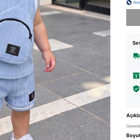
Bed
Üzgünüm
Sev
Açık
Güvenlik 
Boyu