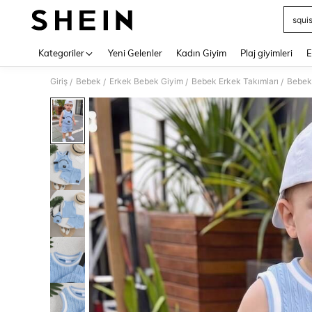
squi
Use up 
Kategoriler
Yeni Gelenler
Kadın Giyim
Plaj giyimleri
E
Giriş
Bebek
Erkek Bebek Giyim
Bebek Erkek Takımları
Bebek 
/
/
/
/