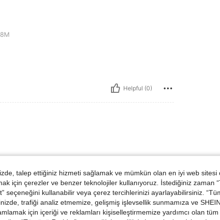
18M
Helpful (0)
ünler
de, talep ettiğiniz hizmeti sağlamak ve mümkün olan en iyi web sitesi
 için çerezler ve benzer teknolojiler kullanıyoruz. İstediğiniz zaman
 seçeneğini kullanabilir veya çerez tercihlerinizi ayarlayabilirsiniz. “T
nizde, trafiği analiz etmemize, gelişmiş işlevsellik sunmamıza ve SHEIN 
mlamak için içeriği ve reklamları kişiselleştirmemize yardımcı olan tüm 