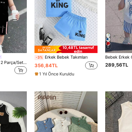
10,48TL tasarruf
11
edin
Erkek Bebek Takımları
-3%
SHEIN Playful Pals 2 Parça/Set Bebek Erkek Çocuk Günlük Sokak Giyim Çizgili Harf Baskılı Atlet ve Siyah Şort Takımı, Yaz Gezileri İçin Uygundur
289,56TL
356,84TL
1 Yıl Önce Kuruldu