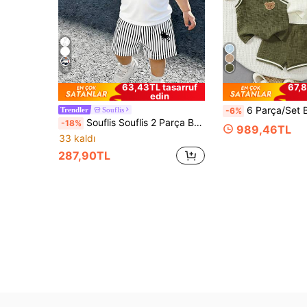
16
63,43TL tasarruf
67,8
edin
6 Parça/Set Bebek Erkek Çocuklar İçin Yazlık Dokulu Kumaş Sevimli 
Souflis
-6%
Trendler
Souflis Souflis 2 Parça Bebek Erkek Takımı Günlük Minimalist Kontrast Renkli Çizgili Desen At Logolu Baskılı Atlet ve Siyah Beyaz Çizgili Desen At Logolu Baskılı Şort Yaz Gezileri İçin Uygun
-18%
989,46TL
33 kaldı
287,90TL