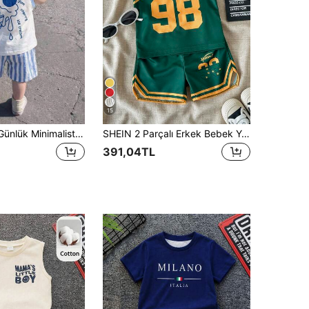
15
Bebek Erkek Günlük Minimalist Yumuşak ve Rahat Kıyafet Seti, İlkbahar ve Yaz Mevsimine Uygun
SHEIN 2 Parçalı Erkek Bebek Yazlık Kıyafeti, Baskılı İngilizce Harfler ve Rakamlarla Süslü Spor File Kolsuz Üst, Lastikli Bel Şort ile Birlikte, Şık Bebek Dış Mekan Aktiviteleri ve Fotoğraf Çekimleri İçin Uygundur
391,04TL