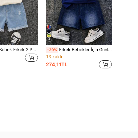
4
Bebek Erkek/Bebek Erkek 2 Parça Bahar/Yaz Günlük Şirin Atlet ve Denim Şort Seti, Bebek Erkek Kıyafet Setleri, Bebek Erkek Yazlık Kıyafetler, Yumuşak, Kot, Denim
Erkek Bebekler İçin Günlük Kullanıma Uygun, Minimalist, Harf Baskılı, Yuvarlak Yakalı, Kısa Kollu Tişört ve Şort Takımı, Yaz İçin İdeal
-29%
13 kaldı
274,11TL