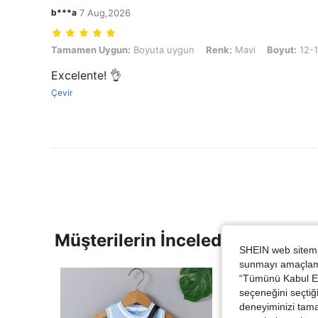
b***a
7 Aug,2026
Tamamen Uygun: Boyuta uygun, Renk: Mavi, Boyut: 12-18M
Tamamen Uygun:
Boyuta uygun
Renk:
Mavi
Boyut:
12-
Excelente! 👌
Çevir
Müşterilerin İncelediği Diğer Ür
SHEIN web sitemiz
sunmayı amaçlamak
“Tümünü Kabul Et”
seçeneğini seçtiği
deneyiminizi tama