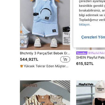
çerezleri ayarlay
kesinlikle gerekli
bırakabilirsiniz, 
bilgi edinmek ve i
Topladığımız veril
tıklayın.
Çerezleri Yön
10
Bhchntiy 3 Parça/Set Bebek Erkek Yazlık Yeni Fitilli Yakalı Dokulu Kumaş Düz Renk Üst, Şort ve Omuz Çantası Günlük Şık Kıyafet
Playful Pals
Trendler
544,92TL
615,52TL
Yüksek Tekrar Eden Müşteriler