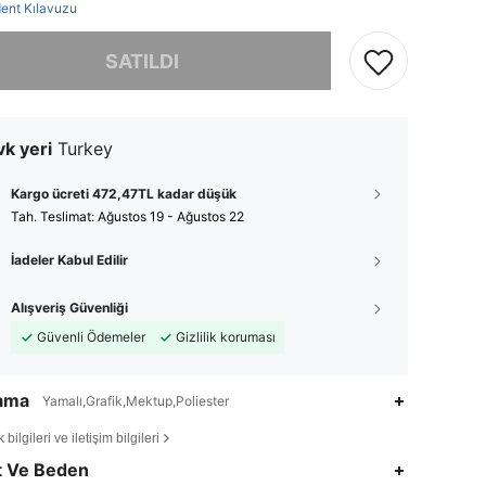
ent Kılavuzu
, ürün tükendi.
SATILDI
k yeri
Turkey
Kargo ücreti 472,47TL kadar düşük
Tah. Teslimat:
Ağustos 19 - Ağustos 22
İadeler Kabul Edilir
Alışveriş Güvenliği
Güvenli Ödemeler
Gizlilik koruması
lama
Yamalı,Grafik,Mektup,Poliester
bilgileri ve iletişim bilgileri
4,88
145
17K
t Ve Beden