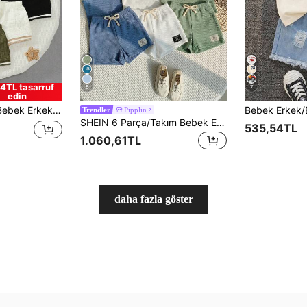
4TL tasarruf
5
7
edin
Ayı Baskılı Yuvarlak Yaka Yelek ve Şort Günlük Şık Kıyafet
Pipplin
Trendler
SHEIN 6 Parça/Takım Bebek Erkek Sevimli Günlük Örgü Yelek ve Şort Takımı, Temel Çoklu Paket, Yaz
535,54TL
1.060,61TL
daha fazla göster