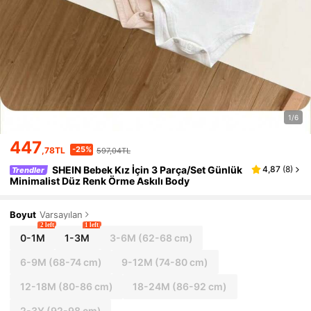
1/6
447
-25%
,78TL
597,04TL
SHEIN Bebek Kız İçin 3 Parça/Set Günlük
4,87
(
8
)
Trendler
Minimalist Düz Renk Örme Askılı Body
Boyut
Varsayılan
2 left
1 left
0-1M
1-3M
3-6M
(62-68 cm)
6-9M
(68-74 cm)
9-12M
(74-80 cm)
12-18M
(80-86 cm)
18-24M
(86-92 cm)
2-3Y
(92-98 cm)