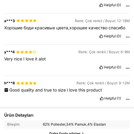
Helpful
(0)
a***3
Renk: Çok renkli / Boyut: 12-18M
Хорошие
боди
красивые
цвета,хорошее
качество
спасибо
Helpful
(0)
y***4
Renk: Çok renkli / Boyut: 6-9M
Very
nice
I
love
it
alot
Helpful
(0)
h***6
Renk: Çok renkli / Boyut: 9-12M
Good
quality
and
true
to
size
i
love
this
product
Helpful
(1)
Ürün Detayları
Bileşim:
62% Poliester,34% Pamuk,4% Elastan
Daha fazla göster