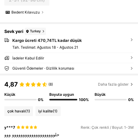
Bedent Kılavuzu
Sevk yeri
Turkey
Kargo ücreti 470,74TL kadar düşük
Tah. Teslimat:
Ağustos 18 - Ağustos 21
İadeler Kabul Edilir
Güvenli Ödemeler · Gizlilik koruması
4,87
(8)
Daha fazla göster
Küçük
Boyuta uygun
Büyük
0%
100%
0%
çok havalı
(1)
iyi kalite
(1)
y***7
Renk: Çok renkli / Boyut: 1-3M
حلوووووووووووووووووووو
ووو