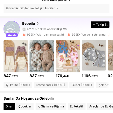
Güvenlik bilgileri ve iletişim bilgileri
Bebeilu
509K Takipçiler
Takip Et
4,88
a***s
5 dakika önce
'i takip etti
f***i
göz atıyor
999K+ Yakın zamanda satıldı
999K+ Yeniden satın alma
509K Takipçiler
4,88
509K Takipçiler
4,88
509K Takipçiler
4,88
509K Takipçiler
4,88
847
837
179
1.196
92
,82TL
,39TL
,44TL
,83TL
509K Takipçiler
4,88
iyi kalite (9999+)
resme sadık (9999+)
Güzel (9999+)
çok haval
509K Takipçiler
4,88
Şunlar Da Hoşunuza Gidebilir
Öner
Çocuklar
İç Giyim ve Pijama
Ev tekstili
Araçlar ve Ev Ge
509K Takipçiler
4,88