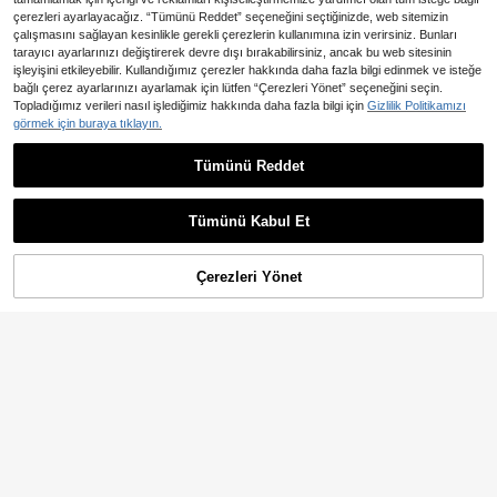
çerezleri ayarlayacağız. “Tümünü Reddet” seçeneğini seçtiğinizde, web sitemizin
çalışmasını sağlayan kesinlikle gerekli çerezlerin kullanımına izin verirsiniz. Bunları
tarayıcı ayarlarınızı değiştirerek devre dışı bırakabilirsiniz, ancak bu web sitesinin
işleyişini etkileyebilir. Kullandığımız çerezler hakkında daha fazla bilgi edinmek ve isteğe
bağlı çerez ayarlarınızı ayarlamak için lütfen “Çerezleri Yönet” seçeneğini seçin.
13
Topladığımız verileri nasıl işlediğimiz hakkında daha fazla bilgi için
Gizlilik Politikamızı
En Çok Satanlar
Souflis
görmek için buraya tıklayın.
Souflis Souflis Bebek Kız Çocukları
İçin 4 Parçalı Sevimli Desenli Yazlık
586
Tümünü Reddet
En Çok Satanlar
Naughty Dudu Baby
,62TL
Kolsuz Bodysuit Takımı
2'li Set, Bebek Kız, Günlük Şık Sevi
mli, Yumuşak Rahat, Pamuklu Çilek
356
,69TL
Desenli Nakışlı Fırfırlı Çilek Baskılı F
Tümünü Kabul Et
ile Askılı Fiyonklu Tulum Elbise ve S
aç Bandı, Bebek Kız Kıyafeti, Yenid
oğan Bebek Kız Kıyafeti, Yenidoğan
Çerezleri Yönet
SEPETE EKLE
%25% İNDİRİM!
Doğum Günü Kıyafeti, Bebek Parti
Kıyafeti, Bebek Fotoğraf Çekimi Kıy
afeti, Bebek Malzemeleri, Bebek Kı
yafeti, Fotoğraflar, Partiler ve Tatille
r İçin Uygundur