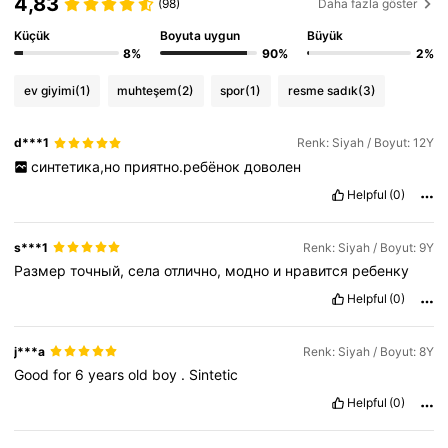
4,83
(98)
Daha fazla göster
Küçük
Boyuta uygun
Büyük
8%
90%
2%
ev giyimi
(1)
muhteşem
(2)
spor
(1)
resme sadık
(3)
d***1
Renk: Siyah / Boyut: 12Y
синтетика,но
приятно.ребёнок
доволен
Helpful
(0)
s***1
Renk: Siyah / Boyut: 9Y
Размер
точный,
села
отлично,
модно
и
нравится
ребенку
Helpful
(0)
j***a
Renk: Siyah / Boyut: 8Y
Good
for
6
years
old
boy
.
Sintetic
Helpful
(0)