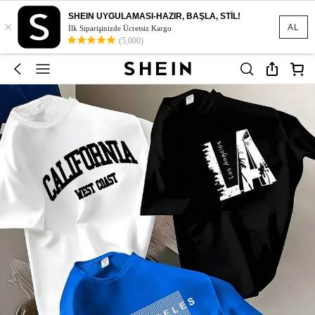
SHEIN UYGULAMASI-HAZIR, BAŞLA, STİL!
×
AL
İlk Siparişinizde Ücretsiz Kargo
(5,000)