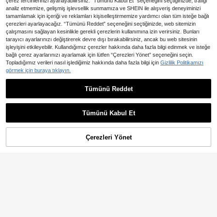
çerez tercihlerinizi ayarlayabilirsiniz. “Tümünü Kabul Et” seçeneğini seçtiğinizde, trafiği
analiz etmemize, gelişmiş işlevsellik sunmamıza ve SHEIN ile alışveriş deneyiminizi
tamamlamak için içeriği ve reklamları kişiselleştirmemize yardımcı olan tüm isteğe bağlı
çerezleri ayarlayacağız. “Tümünü Reddet” seçeneğini seçtiğinizde, web sitemizin
çalışmasını sağlayan kesinlikle gerekli çerezlerin kullanımına izin verirsiniz. Bunları
tarayıcı ayarlarınızı değiştirerek devre dışı bırakabilirsiniz, ancak bu web sitesinin
işleyişini etkileyebilir. Kullandığımız çerezler hakkında daha fazla bilgi edinmek ve isteğe
bağlı çerez ayarlarınızı ayarlamak için lütfen “Çerezleri Yönet” seçeneğini seçin.
Topladığımız verileri nasıl işlediğimiz hakkında daha fazla bilgi için
Gizlilik Politikamızı
görmek için buraya tıklayın.
22
Tümünü Reddet
3 Parça Erkek Çocuk Çizgi Film Baskılı Yuvarlak Yaka Kısa Kollu Tişört, Yazlık Üstler
Tween Erkek Çocuk Günlük Minimalist Futbol ve Basketbol Baskılı Spor Karikatür Grafik Bisiklet Yaka Kısa Kollu Tişört, Siyah Beyaz Gri, 3'lü Set, Yaz İçin Uygun
NEW
698
801
,56TL
,73TL
Tümünü Kabul Et
Çerezleri Yönet
SEPETE EKLE