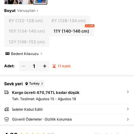
Boyut
Varsayılan
8Y
(122-128 cm)
9Y
(128-134 cm)
11 left
10Y
(134-140 cm)
11Y
(140-146 cm)
12Y
(146-152 cm)
Bedent Kılavuzu
Adet:
11 kaldı
Sevk yeri
Turkey
Kargo ücreti 470,74TL kadar düşük
Tah. Teslimat:
Ağustos 15 - Ağustos 18
İadeler Kabul Edilir
Güvenli Ödemeler · Gizlilik koruması