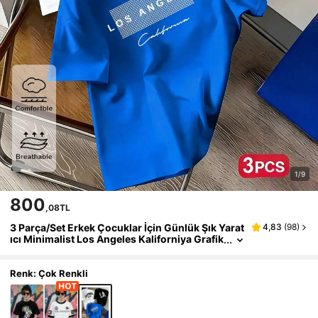
1/9
800
,08TL
3 Parça/Set Erkek Çocuklar İçin Günlük Şık Yarat
4,83
(
98
)
ıcı Minimalist Los Angeles Kaliforniya Grafik
Baskılı Kısa Kollu Tişörtler, Siyah/Beyaz/Laci
vert, İlkbahar, Yaz ve Sonbahar İçin Rahat Günlü
k Giyim
Renk: Çok Renkli