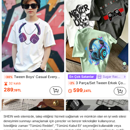
En Çok Satanlar
Sugar Raccoons
Tween Boys' Casual Everyday Çok Yönlü Rahat Grafik Baskılı Bol Kesim Yuvarlak Yaka Kısa Kollu Örgü Tişört
-30%
3 Parça/Set Tween Erkek Çocuk Araba Baskılı Kısa Kollu Tişört, Öğrenci Genç Çocuk Kıyafeti, Çocuklar İçin Yaz Hediyesi
-2%
32 kaldı
289
599
,19TL
,24TL
SHEIN web sitemizde, talep ettiğiniz hizmeti sağlamak ve mümkün olan en iyi web sitesi
deneyimini sunmayı amaçlamak için çerezler ve benzer teknolojiler kullanıyoruz.
İstediğiniz zaman “Tümünü Reddet”, “Tümünü Kabul Et” seçeneğini kullanabilir veya