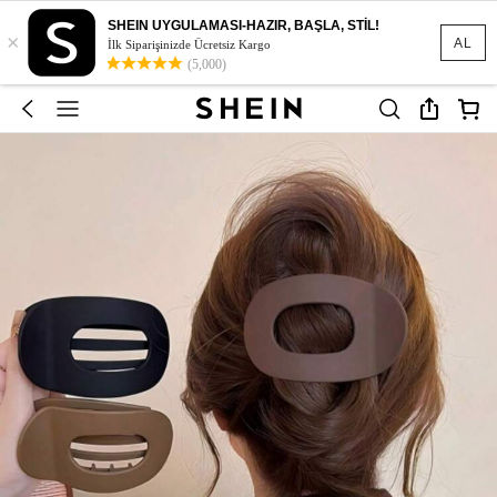
SHEIN UYGULAMASI-HAZIR, BAŞLA, STİL!
×
AL
İlk Siparişinizde Ücretsiz Kargo
(5,000)