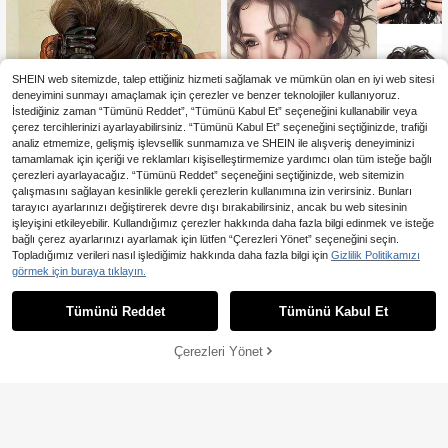
SHEIN web sitemizde, talep ettiğiniz hizmeti sağlamak ve mümkün olan en iyi web sitesi
deneyimini sunmayı amaçlamak için çerezler ve benzer teknolojiler kullanıyoruz.
İstediğiniz zaman “Tümünü Reddet”, “Tümünü Kabul Et” seçeneğini kullanabilir veya
çerez tercihlerinizi ayarlayabilirsiniz. “Tümünü Kabul Et” seçeneğini seçtiğinizde, trafiği
analiz etmemize, gelişmiş işlevsellik sunmamıza ve SHEIN ile alışveriş deneyiminizi
tamamlamak için içeriği ve reklamları kişiselleştirmemize yardımcı olan tüm isteğe bağlı
çerezleri ayarlayacağız. “Tümünü Reddet” seçeneğini seçtiğinizde, web sitemizin
çalışmasını sağlayan kesinlikle gerekli çerezlerin kullanımına izin verirsiniz. Bunları
Kadınlar İçin Latin Amerika Tar
NEW
tarayıcı ayarlarınızı değiştirerek devre dışı bırakabilirsiniz, ancak bu web sitesinin
zı Kıvırcık Topuz Scrunchie Peruk,
11 kaldı
işleyişini etkileyebilir. Kullandığımız çerezler hakkında daha fazla bilgi edinmek ve isteğe
Hot Girl Stili Çiçek Tomurcuğu Topu
119
,08TL
-2%
bağlı çerez ayarlarınızı ayarlamak için lütfen “Çerezleri Yönet” seçeneğini seçin.
z Saç Aksesuarı, Doğal Hacimli Saç
Topuzu Uzantısı
Topladığımız verileri nasıl işlediğimiz hakkında daha fazla bilgi için
Gizlilik Politikamızı
3 Parça/Set 9.5 cm Plastik Büyük S
görmek için buraya tıklayın.
105
aç Kıskaçları, Yüksek Kalite Hissiya
,36TL
tlı, Saç Modelleri, Günlük Kullanım v
Tümünü Reddet
Tümünü Kabul Et
e Kıyafet Kombinleri İçin Uygun
Çerezleri Yönet
SEPETE EKLE