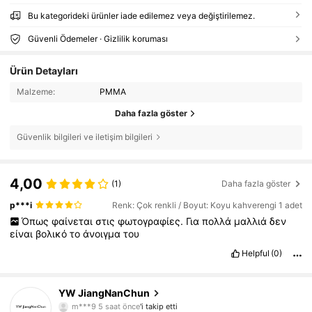
Bu kategorideki ürünler iade edilemez veya değiştirilemez.
Güvenli Ödemeler · Gizlilik koruması
Ürün Detayları
Malzeme:
PMMA
Daha fazla göster
Güvenlik bilgileri ve iletişim bilgileri
4,00
(1)
Daha fazla göster
p***i
Renk: Çok renkli / Boyut: Koyu kahverengi 1 adet
Όπως
φαίνεται
στις
φωτογραφίες.
Για
πολλά
μαλλιά
δεν
είναι
βολικό
το
άνοιγμα
του
Helpful
(0)
468 Takipçiler
4,79
YW JiangNanChun
m***9
5 saat önce
'i takip etti
w***a
göz atıyor