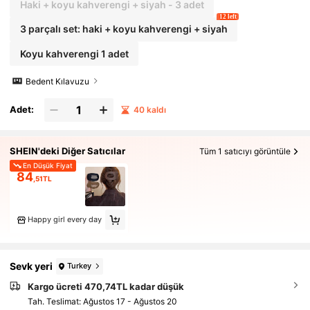
Haki + koyu kahverengi + siyah - 3 adet
12 left
3 parçalı set: haki + koyu kahverengi + siyah
Koyu kahverengi 1 adet
Bedent Kılavuzu
Adet:
40 kaldı
SHEIN'deki Diğer Satıcılar
Tüm 1 satıcıyı görüntüle
En Düşük Fiyat
84
,51TL
Happy girl every day
Sevk yeri
Turkey
Kargo ücreti 470,74TL kadar düşük
Tah. Teslimat:
Ağustos 17 - Ağustos 20