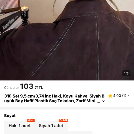
1/3
103
,71TL
Gönderen
3'lü Set 9,5 cm/3,74 inç Haki, Koyu Kahve, Siyah B
4,00
(
1
)
üyük Boy Hafif Plastik Saç Tokaları, Zarif Mini
malist Tasarım, Günlük Kullanım, Gündelik, P
arti, İş, Saç Şekillendirme, Yüz Yıkama, Makyaj Ak
sesuarları, Seyahat, Doğum Günü İçin Uygundur.
Boyut
4 left
22 left
Haki 1 adet
Siyah 1 adet