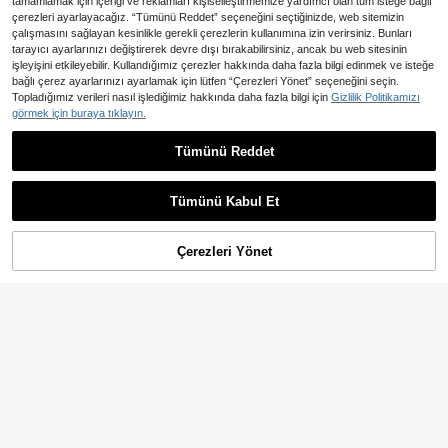
tamamlamak için içeriği ve reklamları kişiselleştirmemize yardımcı olan tüm isteğe bağlı
çerezleri ayarlayacağız. “Tümünü Reddet” seçeneğini seçtiğinizde, web sitemizin
çalışmasını sağlayan kesinlikle gerekli çerezlerin kullanımına izin verirsiniz. Bunları
tarayıcı ayarlarınızı değiştirerek devre dışı bırakabilirsiniz, ancak bu web sitesinin
işleyişini etkileyebilir. Kullandığımız çerezler hakkında daha fazla bilgi edinmek ve isteğe
bağlı çerez ayarlarınızı ayarlamak için lütfen “Çerezleri Yönet” seçeneğini seçin.
Topladığımız verileri nasıl işlediğimiz hakkında daha fazla bilgi için
Gizlilik Politikamızı
18
görmek için buraya tıklayın.
En Çok Satanlar
Vintaside Kids
Tümünü Reddet
SHEIN Vintaside Kids Bebek Kı
NEW
483
zlar İçin Pastoral Kırsal Tarz Fırfırlı Y
SHEIN 3 Parçalı Bebek Kız Günlük
,45TL
aka Bebek Kıyafet Seti, Bebek Mod
708
Şirin Örgü Harf Baskılı Kolsuz Yelek,
,99TL
ası Nakışlı Etek Ucu Kolsuz Üst ve
Pantolon, Uzun Kollu Üst ve Elastik
Tümünü Kabul Et
Uzun Pantolon 2 Parça Set
Bel Pantolon Seti
Çerezleri Yönet
SEPETE EKLE
%61% İNDİRİM!