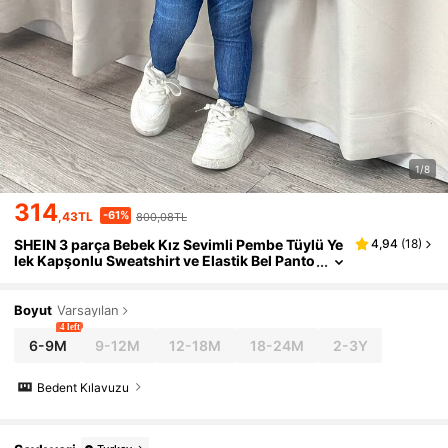
1/8
314
-61%
,43TL
800,08TL
SHEIN 3 parça Bebek Kız Sevimli Pembe Tüylü Ye
4,94
(
18
)
lek Kapşonlu Sweatshirt ve Elastik Bel Panto
lon Seti, Sonbahar/Kış
Boyut
Varsayılan
4 left
6-9M
9-12M
12-18M
18-24M
2-3Y
Bedent Kılavuzu