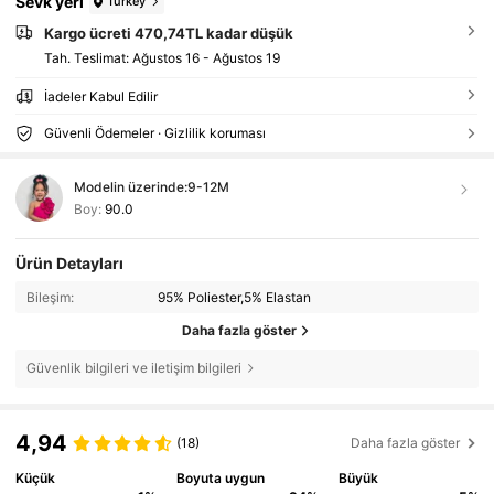
Sevk yeri
Turkey
Kargo ücreti 470,74TL kadar düşük
Tah. Teslimat:
Ağustos 16 - Ağustos 19
İadeler Kabul Edilir
Güvenli Ödemeler · Gizlilik koruması
Modelin üzerinde:
9-12M
Boy:
90.0
Ürün Detayları
Bileşim:
95% Poliester,5% Elastan
Daha fazla göster
Güvenlik bilgileri ve iletişim bilgileri
4,94
(18)
Daha fazla göster
Küçük
Boyuta uygun
Büyük