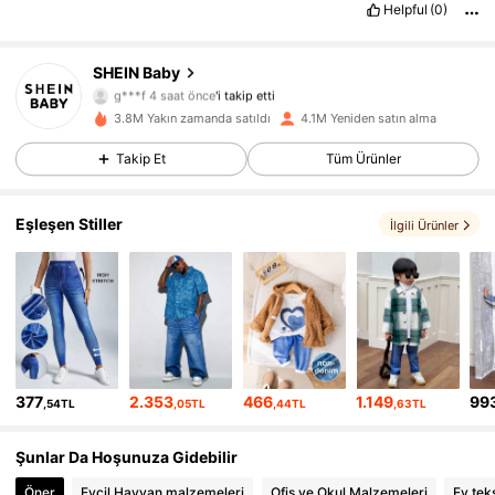
Helpful
(0)
SHEIN Baby
742K Takipçiler
4,92
g***f
4 saat önce
'i takip etti
3.8M Yakın zamanda satıldı
4.1M Yeniden satın alma
742K Takipçiler
4,92
Takip Et
Tüm Ürünler
742K Takipçiler
4,92
Eşleşen Stiller
İlgili Ürünler
742K Takipçiler
4,92
742K Takipçiler
4,92
742K Takipçiler
4,92
377
2.353
466
1.149
99
,54TL
,05TL
,44TL
,63TL
742K Takipçiler
4,92
Şunlar Da Hoşunuza Gidebilir
742K Takipçiler
4,92
Öner
Evcil Hayvan malzemeleri
Ofis ve Okul Malzemeleri
Ev teks