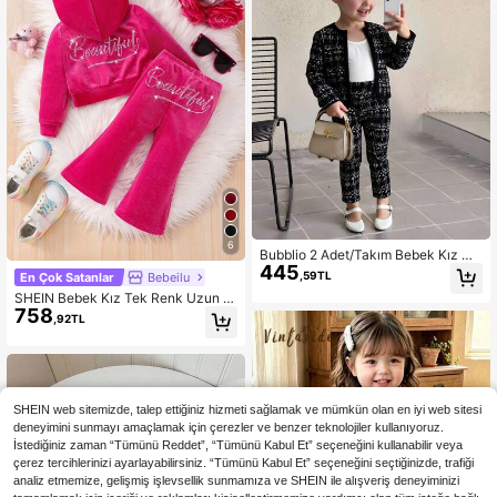
6
Bubblio 2 Adet/Takım Bebek Kız Ör
445
gü Ekose Hırka ve Uyumlu Örgü Ta
,59TL
En Çok Satanlar
Bebeilu
yt Takımı, Mezuniyet Kıyafeti
SHEIN Bebek Kız Tek Renk Uzun K
758
ollu Kapüşonlu Taşlı Süslemeli Günl
,92TL
ük Sweatshirt Takımı
SHEIN web sitemizde, talep ettiğiniz hizmeti sağlamak ve mümkün olan en iyi web sitesi
deneyimini sunmayı amaçlamak için çerezler ve benzer teknolojiler kullanıyoruz.
İstediğiniz zaman “Tümünü Reddet”, “Tümünü Kabul Et” seçeneğini kullanabilir veya
çerez tercihlerinizi ayarlayabilirsiniz. “Tümünü Kabul Et” seçeneğini seçtiğinizde, trafiği
analiz etmemize, gelişmiş işlevsellik sunmamıza ve SHEIN ile alışveriş deneyiminizi