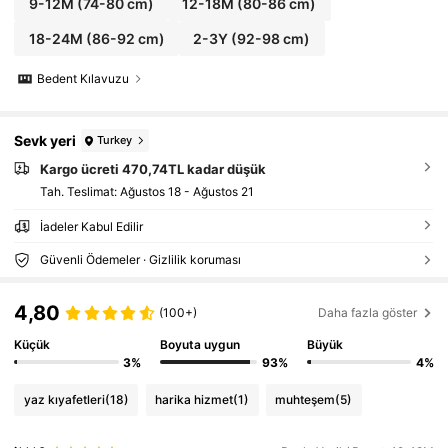
9-12M
(74-80 cm)
12-18M
(80-86 cm)
18-24M
(86-92 cm)
2-3Y
(92-98 cm)
Bedent Kılavuzu
Sevk yeri
Turkey
Kargo ücreti 470,74TL kadar düşük
Tah. Teslimat:
Ağustos 18 - Ağustos 21
İadeler Kabul Edilir
Güvenli Ödemeler · Gizlilik koruması
4,80
(100+)
Daha fazla göster
Küçük
Boyuta uygun
Büyük
3%
93%
4%
yaz kıyafetleri
(18)
harika hizmet
(1)
muhteşem
(5)