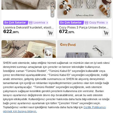
4
9
En Çok Satanlar
Loomiva
En Çok Satanlar
Cozy Pixies
Loomiva Dekoratif kurdeleli, elastik
Cozy Pixies 3 Parça Unisex Bebek
622
672
bel detaylı 3 parçalı bebek erkek/kı
Kıyafet Seti, Erkek Bebek İçin Günl
,28TL
,22TL
z pantolon takımı; geziler, sokak stil
ük Şirin Çok Yönlü Çizgili Bant Deta
i, ev ve parti için çok yönlü ve raha
ylı Lastikli Bel Uzun Pantolon Çoklu
t.
Paket
SHEIN web sitemizde, talep ettiğiniz hizmeti sağlamak ve mümkün olan en iyi web sitesi
deneyimini sunmayı amaçlamak için çerezler ve benzer teknolojiler kullanıyoruz.
İstediğiniz zaman “Tümünü Reddet”, “Tümünü Kabul Et” seçeneğini kullanabilir veya
çerez tercihlerinizi ayarlayabilirsiniz. “Tümünü Kabul Et” seçeneğini seçtiğinizde, trafiği
analiz etmemize, gelişmiş işlevsellik sunmamıza ve SHEIN ile alışveriş deneyiminizi
tamamlamak için içeriği ve reklamları kişiselleştirmemize yardımcı olan tüm isteğe bağlı
çerezleri ayarlayacağız. “Tümünü Reddet” seçeneğini seçtiğinizde, web sitemizin
çalışmasını sağlayan kesinlikle gerekli çerezlerin kullanımına izin verirsiniz. Bunları
tarayıcı ayarlarınızı değiştirerek devre dışı bırakabilirsiniz, ancak bu web sitesinin
işleyişini etkileyebilir. Kullandığımız çerezler hakkında daha fazla bilgi edinmek ve isteğe
bağlı çerez ayarlarınızı ayarlamak için lütfen “Çerezleri Yönet” seçeneğini seçin.
Topladığımız verileri nasıl işlediğimiz hakkında daha fazla bilgi için
Gizlilik Politikamızı
görmek için buraya tıklayın.