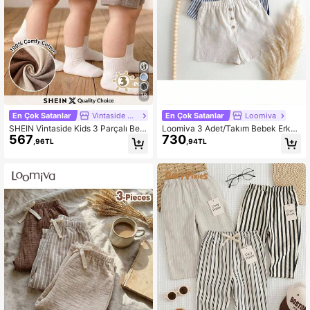
18
En Çok Satanlar
Vintaside Kids
En Çok Satanlar
Loomiva
SHEIN Vintaside Kids 3 Parçalı Beb
Loomiva 3 Adet/Takım Bebek Erkek
567
730
ek Erkek Çocuk Lastikli Bel Yan Ce
Süslemeli Düğmeler Elastik Bel Gün
,96TL
,94TL
pli Günlük Şort Takımı, İlkbahar/Yaz
lük Şort