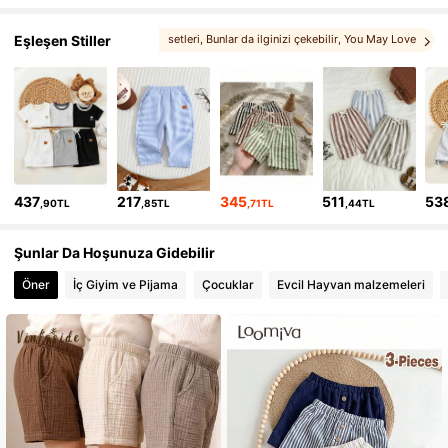
508K Takipçiler
4,88
Eşleşen Stiller
setleri
, Bunlar da ilginizi çekebilir
, You May Love
508K Takipçiler
4,88
, Daha Fazla Stil
, Beğenebilirsiniz
508K Takipçiler
4,88
508K Takipçiler
4,88
437
217
345
511
53
,90TL
,85TL
,71TL
,44TL
508K Takipçiler
4,88
Şunlar Da Hoşunuza Gidebilir
Öner
İç Giyim ve Pijama
Çocuklar
Evcil Hayvan malzemeleri