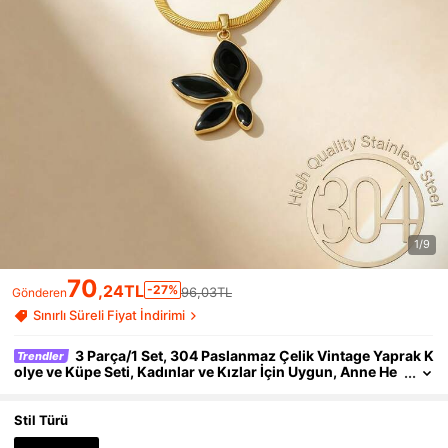
1/9
70
,24TL
-27%
96,03TL
Gönderen
Sınırlı Süreli Fiyat İndirimi
3 Parça/1 Set, 304 Paslanmaz Çelik Vintage Yaprak K
Trendler
olye ve Küpe Seti, Kadınlar ve Kızlar İçin Uygun, Anne He
diyesi, Noel, Şükran Günü, Cadılar Bayramı, Düğün, Karn
aval Partisi/Dans/Toplantı/Günlük/Plaj Aksesuarı, Yıldönüm
ü, Sevgililer Günü, Bohem Tarz Takı, Doğum Günü, Okula Dön
Stil Türü
üş, Nedime Hediyesi