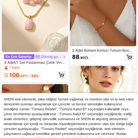
2 Adet Bohem Kırmızı Tohum Boncu
klu Sahte İnci Kolye ve Bileklik Seti,
88
En Çok Satanlar
Shining golden jewelry
,90TL
Kadın Yaz Tatili Plaj Stili Minimalist
3 Adet/1 Set Paslanmaz Çelik Vinta
Katmanlı Choker ve Kelepçe Takı
ge Geometrik Kolye Ucu Kolye ve K
7 kaldı
üpe Seti, Kadınlar ve Kızlar İçin Uyg
100
un, Anne Hediyesi, Noel, Şükran Gü
,42TL
-34%
nü, Cadılar Bayramı, Düğün, Karnav
al Partisi/Balo/Toplantı/Günlük/Plaj
Aksesuarları, Yıldönümü, Sevgililer
Günü, Bohem Tarzı Takı, Doğum Gü
nü, Nedime Hediyesi Olarak Kullanıl
SHEIN web sitemizde, talep ettiğiniz hizmeti sağlamak ve mümkün olan en iyi web sitesi
abilir
deneyimini sunmayı amaçlamak için çerezler ve benzer teknolojiler kullanıyoruz.
İstediğiniz zaman “Tümünü Reddet”, “Tümünü Kabul Et” seçeneğini kullanabilir veya
çerez tercihlerinizi ayarlayabilirsiniz. “Tümünü Kabul Et” seçeneğini seçtiğinizde, trafiği
analiz etmemize, gelişmiş işlevsellik sunmamıza ve SHEIN ile alışveriş deneyiminizi
tamamlamak için içeriği ve reklamları kişiselleştirmemize yardımcı olan tüm isteğe bağlı
çerezleri ayarlayacağız. “Tümünü Reddet” seçeneğini seçtiğinizde, web sitemizin
çalışmasını sağlayan kesinlikle gerekli çerezlerin kullanımına izin verirsiniz. Bunları
Kadınlar İçin 24K Altın Kaplam
NEW