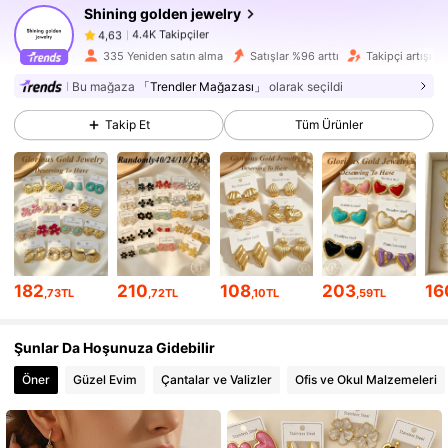
Shining golden jewelry
4.4K Takipçiler
4,63
335 Yeniden satın alma
Satışlar %96 arttı
Takipçi artışı 6
4.4K Takipçiler
4,63
Bu mağaza
「Trendler Mağazası」
olarak seçildi
Takip Et
Tüm Ürünler
4.4K Takipçiler
4,63
4.4K Takipçiler
4,63
4.4K Takipçiler
4,63
4.4K Takipçiler
4,63
182
210
108
203
16
,73TL
,72TL
,10TL
,59TL
4.4K Takipçiler
4,63
Şunlar Da Hoşunuza Gidebilir
Öner
Güzel Evim
Çantalar ve Valizler
Ofis ve Okul Malzemeleri
4.4K Takipçiler
4,63
4.4K Takipçiler
4,63