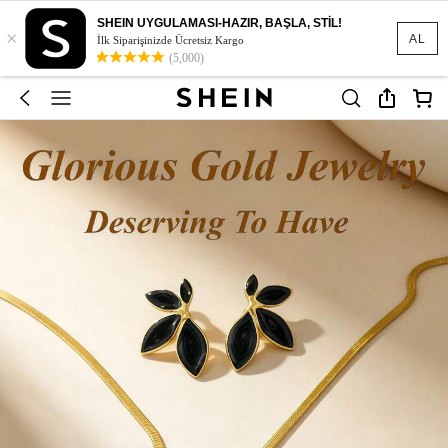
SHEIN UYGULAMASI-HAZIR, BAŞLA, STİL!
×
AL
İlk Siparişinizde Ücretsiz Kargo
(5,000)