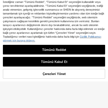
İstediğiniz zaman “Tümünü Reddet”, “Tümünü Kabul Et” seçeneğini kullanabilir veya
1 Adet Anahtarlık Askısı, Anahtarlık,
Gelin Hediyeleri ve Daha Fazlası İçi
Unisex Uzun Askı, Sevimli Boyun A
çerez tercihlerinizi ayarlayabilirsiniz. “Tümünü Kabul Et” seçeneğini seçtiğinizde, trafiği
n Uygundur
127
,86TL
skısı Kimlik Kartı Tutucu Cüzdan
analiz etmemize, gelişmiş işlevsellik sunmamıza ve SHEIN ile alışveriş deneyiminizi
tamamlamak için içeriği ve reklamları kişiselleştirmemize yardımcı olan tüm isteğe bağlı
çerezleri ayarlayacağız. “Tümünü Reddet” seçeneğini seçtiğinizde, web sitemizin
çalışmasını sağlayan kesinlikle gerekli çerezlerin kullanımına izin verirsiniz. Bunları
tarayıcı ayarlarınızı değiştirerek devre dışı bırakabilirsiniz, ancak bu web sitesinin
işleyişini etkileyebilir. Kullandığımız çerezler hakkında daha fazla bilgi edinmek ve isteğe
[2D Düz] 1 Adet Kaykaylı Büyükan
bağlı çerez ayarlarınızı ayarlamak için lütfen “Çerezleri Yönet” seçeneğini seçin.
ne Desenli Geri Çekilebilir Yaka Kar
9 kaldı
Topladığımız verileri nasıl işlediğimiz hakkında daha fazla bilgi için
Gizlilik Politikamızı
1 Adet Gerçekçi Sazan Fermuarlı Ç
tı Tutucu - Hemşireler, Ofis Çalışanl
118
görmek için buraya tıklayın.
anta, Sevimli Kırtasiye Çantası, Tuzl
arı ve Öğrenciler İçin Dayanıklı Akri
150
,53TL
,36TL
anmış Balık Şeklinde Kalem Tasarı
lik Kimlik Kartı Tutucu, Okul Ofis Ge
mı, Dayanıklı Su Geçirmez Kolay Te
reçleri, Okula Dönüş Malzemeleri
Tümünü Reddet
mizlenebilir, Öğrenciler ve Ofis Kulla
DOBBLE Av Müzik Temalı Pasta Sü
nımı İçin Uygun, Kırtasiye Malzemel
Benzer stokta olan ürünleri göster
Tümünü Görüntüle
sü, Karikatür Pop Şarkıcısı Anime K
eri, Makyaj Malzemeleri, Ev Gereçl
100
,42TL
arakterli Cupcake Süsleri, Doğum G
eri, Öğrenim Malzemeleri
Tümünü Kabul Et
ünü Dekorasyonu ve Temalı Parti M
Üzgünüm, ürün tükendi.
alzemeleri
Çerezleri Yönet
TÜKENDI
2 Adet Boyun Askılı Geri Çekilebilir
Kimlik Kartı Tutucu - Su Geçirmez
68
,59TL
-25%
PVC Rozet Kartı Tutucu, Kimlik Roz
eti Klipsli, Öğretmenler, Ofis Çalışan
ları, Okul Malzemeleri, Okula Dönü
ş İçin Uygun