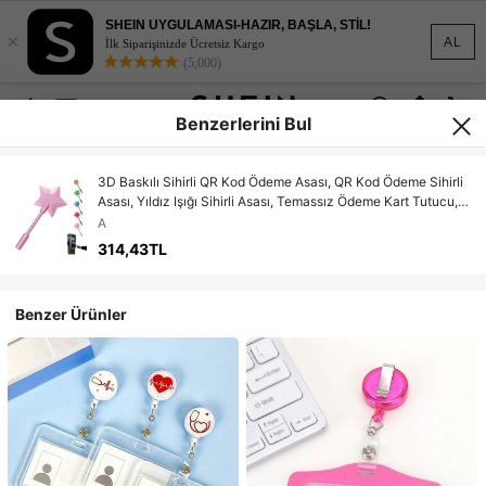
SHEIN UYGULAMASI-HAZIR, BAŞLA, STİL!
×
AL
İlk Siparişinizde Ücretsiz Kargo
(5,000)
Benzerlerini Bul
3D Baskılı Sihirli QR Kod Ödeme Asası, QR Kod Ödeme Sihirli
Asası, Yıldız Işığı Sihirli Asası, Temassız Ödeme Kart Tutucu,
Kartlı Ödeme Senaryoları İçin Uygun (Kendi Kendine Montaj
A
Gereklidir)
314,43TL
Benzer Ürünler