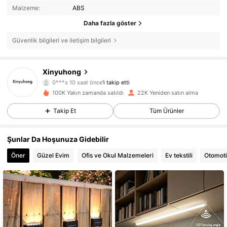
Malzeme:
ABS
Daha fazla göster
Güvenlik bilgileri ve iletişim bilgileri
Xinyuhong
6.2K Takipçiler
4,83
0***s
10 saat önce
'i takip etti
100K Yakın zamanda satıldı
22K Yeniden satın alma
6.2K Takipçiler
4,83
Takip Et
Tüm Ürünler
6.2K Takipçiler
4,83
Şunlar Da Hoşunuza Gidebilir
6.2K Takipçiler
4,83
Öner
Güzel Evim
Ofis ve Okul Malzemeleri
Ev tekstili
Otomot
6.2K Takipçiler
4,83
6.2K Takipçiler
4,83
6.2K Takipçiler
4,83