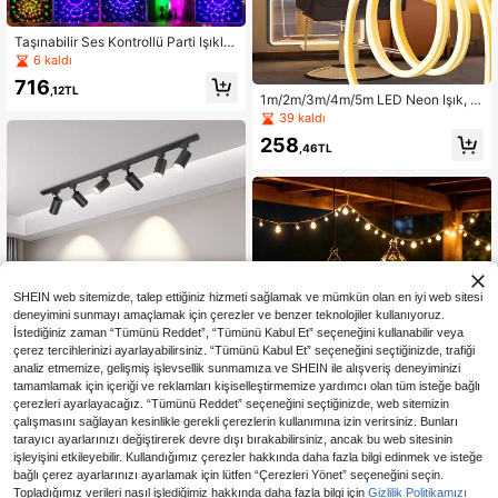
Taşınabilir Ses Kontrollü Parti Işıklar
ı, Küçük Sihirli Top, DJ Disko Topu
6 kaldı
Stroboskopik Sahne Işığı, Ev Dekor
716
asyonu, Dans Partisi, Doğum Günü
,12TL
1m/2m/3m/4m/5m LED Neon Işık, U
Partisi, Yılbaşı, Cadılar Bayramı, No
SB Esnek LED Dekoratif Işık Şeridi,
39 kaldı
el, Karaoke İçin Uygundur
Düğme Anahtar Kontrollü, Sıcak Işı
258
k/Beyaz Işık Seçenekli, USB Güçlü,
,46TL
Ortam Aydınlatması, Canlı Yayın, M
akyaj Aynası, Banyo Aydınlatması,
Oda, Yatak Odası, Oturma Odası, Ta
bela Dekorasyonu, Kamp Dekorasy
onu, Dış Mekan Veranda Dekorasyo
nu İçin Uygun
SHEIN web sitemizde, talep ettiğiniz hizmeti sağlamak ve mümkün olan en iyi web sitesi
deneyimini sunmayı amaçlamak için çerezler ve benzer teknolojiler kullanıyoruz.
İstediğiniz zaman “Tümünü Reddet”, “Tümünü Kabul Et” seçeneğini kullanabilir veya
çerez tercihlerinizi ayarlayabilirsiniz. “Tümünü Kabul Et” seçeneğini seçtiğinizde, trafiği
analiz etmemize, gelişmiş işlevsellik sunmamıza ve SHEIN ile alışveriş deneyiminizi
tamamlamak için içeriği ve reklamları kişiselleştirmemize yardımcı olan tüm isteğe bağlı
çerezleri ayarlayacağız. “Tümünü Reddet” seçeneğini seçtiğinizde, web sitemizin
çalışmasını sağlayan kesinlikle gerekli çerezlerin kullanımına izin verirsiniz. Bunları
85,06TL tasarruf edin
tarayıcı ayarlarınızı değiştirerek devre dışı bırakabilirsiniz, ancak bu web sitesinin
(Set) Raylı Spot Tavan Lambası, Ga
işleyişini etkileyebilir. Kullandığımız çerezler hakkında daha fazla bilgi edinmek ve isteğe
raj Lambası GU10 Ampul Gömme R
1.521
bağlı çerez ayarlarınızı ayarlamak için lütfen “Çerezleri Yönet” seçeneğini seçin.
,14TL
-5%
aylı Projektör, Siyah Metal Alüminy
Topladığımız verileri nasıl işlediğimiz hakkında daha fazla bilgi için
Gizlilik Politikamızı