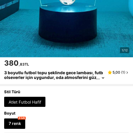
1/12
380
,83TL
3 boyutlu futbol topu şeklinde gece lambası, futb
5,00
(
1
)
olseverler için uygundur, oda atmosferini güz
elleştirebilir, doğum günü partisi, mezuniyet
hediyesi vb. olarak kullanılabilir.
Stil Türü
Atlet Futbol Hafif
Boyut
8 left
7 renk