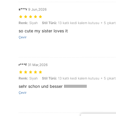
s***r
9 Jun,2026
Renk: Siyah, Stil Türü: 13 katlı kedi kalem kutusu + 5 çıkartma
Renk:
Siyah
Stil Türü:
13 katlı kedi kalem kutusu + 5 çıkar
so cute my sister loves it
Çevir
r***f
31 Mar,2026
Renk: Siyah, Stil Türü: 13 katlı kedi kalem kutusu + 5 çıkartma
Renk:
Siyah
Stil Türü:
13 katlı kedi kalem kutusu + 5 çıkar
sehr schon und besser llllllllllllllllllllll
Çevir