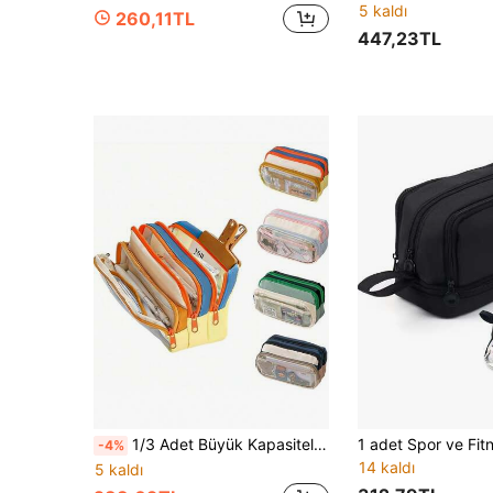
5 kaldı
260,11TL
447,23TL
1/3 Adet Büyük Kapasiteli Kalem Kutusu, Çok Fonksiyonlu Taşınabilir Kırtasiye, Kozmetik ve Ofis Malzemeleri Saklama Kutusu, Şeffaf Fermuarlı, Yıkanabilir, İdeal Hediye, Katmanlı Tasarım, Masa Düzenleyici, Şeffaf Saklama Kutusu, Güvenli Fermuar Kapanışı, Kalem Kesesi, Kozmetik Düzenleyici, Okula Dönüş Kırtasiye Düzenleyici
-4%
14 kaldı
5 kaldı