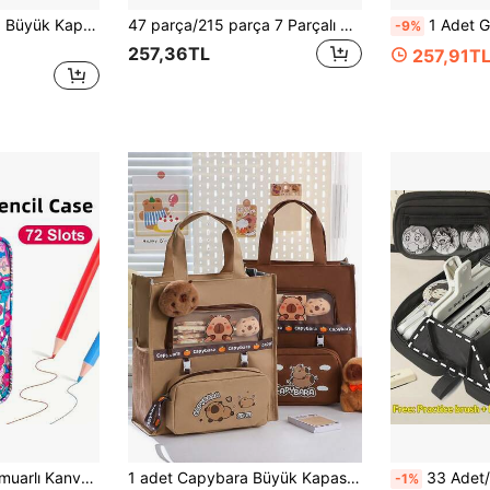
Lüks Kırtasiye Seti, Büyük Kapasiteli Kalem Kutusu, Fosforlu Kalem, Tükenmez Kalem, Yapışkanlı Notlar, Cetvel, Silgi ve Diğer Kırtasiye Ürünlerini İçerir, Öğrenciler İçin İdeal Seçim (Unisex). Çok Fonksiyonlu Öğrenim Gereçleri Seti, Okula Dönüş İçin Temel İhtiyaç.
47 parça/215 parça 7 Parçalı Panda Kırtasiye Seti - Panda - Okul Malzemeleri - Panda Peluş Bebek, Çıkartmalar ve Kalem Kutusu İçerir - Okula Dönüş İçin Gerekli Malzemeler
1 Adet Gümüş Yıldız Baskılı Scrunchie Saplı Kalem Kutusu, Yıld
-9%
257,36TL
257,91T
[Sanatçılar İçin Fermuarlı Kanvas Saklama Kutusu] Graffiti Sanat Desenli 72 Bölmeli Kanvas Kalem Kutusu, Jel Kalemler ve Markörler İçin Fermuarlı Düzenleyici - Sanatçılar ve Yazarlar İçin Taşınabilir Seyahat Saklama Çantası
1 adet Capybara Büyük Kapasiteli Öğrenci Günlük Kırtasiye Saklama Çantası, Kalem, Defter, Kağıt ve Diğer Masaüstü Kırtasiye Malzemelerini Saklamak İçin Kullanılabilir, Taşınabilir Saklama Çantası, Çok Fonksiyonlu Yaz Tatili El Çantası, Okula Dönüş Çantası, Okula Dönüş, Okul Malzemeleri, Kalem Kutusu, Kalem Kesesi, Okul Çantası
33 Adet/226 Adet/7 Adet Minimalist Volcano 180° Tam Açılır Şeffaf Kalem Kutusu, Büyük Kapasiteli Çok Katmanlı
-1%