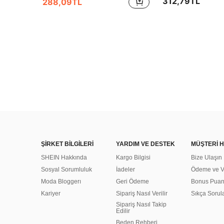
312,79TL
288,09TL
ŞİRKET BİLGİLERİ
YARDIM VE DESTEK
MÜŞTERİ H
SHEIN Hakkında
Kargo Bilgisi
Bize Ulaşın
Sosyal Sorumluluk
İadeler
Ödeme ve Ve
Moda Bloggerı
Geri Ödeme
Bonus Pua
Kariyer
Sipariş Nasıl Verilir
Sıkça Sorul
Sipariş Nasıl Takip
Edilir
Beden Rehberi