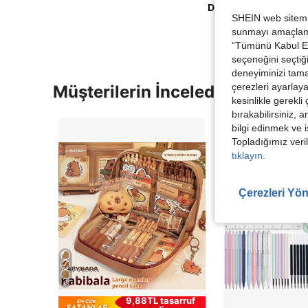
Daha Fazla Değerlen
SHEIN web sitemiz
sunmayı amaçlamak
“Tümünü Kabul Et”
seçeneğini seçtiği
deneyiminizi tama
çerezleri ayarlay
Müşterilerin İncelediği Diğer Ür
kesinlikle gerekli
bırakabilirsiniz, 
bilgi edinmek ve i
Topladığımız veril
tıklayın.
Çerezleri Yön
8
9,88TL tasarruf