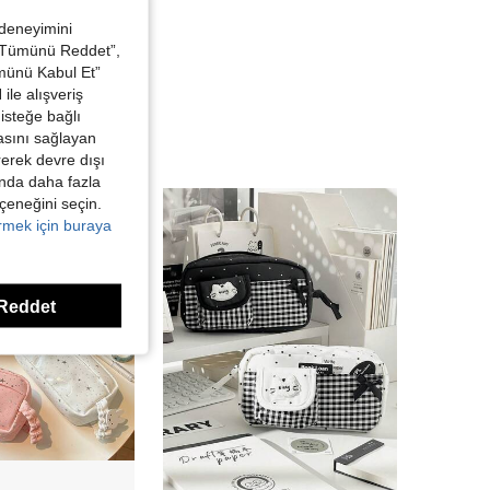
 deneyimini
 “Tümünü Reddet”,
ümünü Kabul Et”
ile alışveriş
isteğe bağlı
asını sağlayan
irerek devre dışı
kında daha fazla
eçeneğini seçin.
örmek için buraya
Reddet