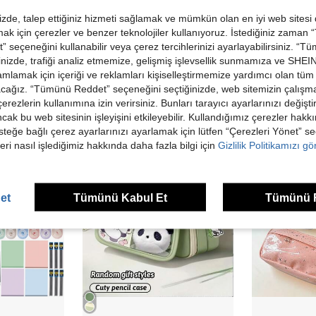
dirme Görüntüle
de, talep ettiğiniz hizmeti sağlamak ve mümkün olan en iyi web sitesi
 için çerezler ve benzer teknolojiler kullanıyoruz. İstediğiniz zaman
 seçeneğini kullanabilir veya çerez tercihlerinizi ayarlayabilirsiniz. “T
nizde, trafiği analiz etmemize, gelişmiş işlevsellik sunmamıza ve SHEIN 
mlamak için içeriği ve reklamları kişiselleştirmemize yardımcı olan tüm 
acağız. “Tümünü Reddet” seçeneğini seçtiğinizde, web sitemizin çalışm
ünler
 çerezlerin kullanımına izin verirsiniz. Bunları tarayıcı ayarlarınızı değişt
ancak bu web sitesinin işleyişini etkileyebilir. Kullandığımız çerezler hak
steğe bağlı çerez ayarlarınızı ayarlamak için lütfen “Çerezleri Yönet” s
eri nasıl işlediğimiz hakkında daha fazla bilgi için
Gizlilik Politikamızı g
et
Tümünü Kabul Et
Tümünü 