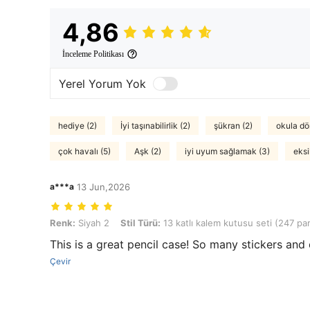
4,86
İnceleme Politikası
Yerel Yorum Yok
hediye (2)
İyi taşınabilirlik (2)
şükran (2)
okula dö
çok havalı (5)
Aşk (2)
iyi uyum sağlamak (3)
eksi
a***a
13 Jun,2026
Renk: Siyah 2, Stil Türü: 13 katlı kalem kutusu seti (247 parça)
Renk:
Siyah 2
Stil Türü:
13 katlı kalem kutusu seti (247 pa
This is a great pencil case! So many stickers and c
Çevir