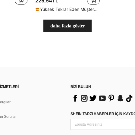
225,54TL
Yüksek Tekrar Eden Müşteriler
daha fazla göster
İZMETLERİ
BİZİ BULUN
rgiler
n
SHEIN TARZI HABERLER IÇIN KAY
an Sorular