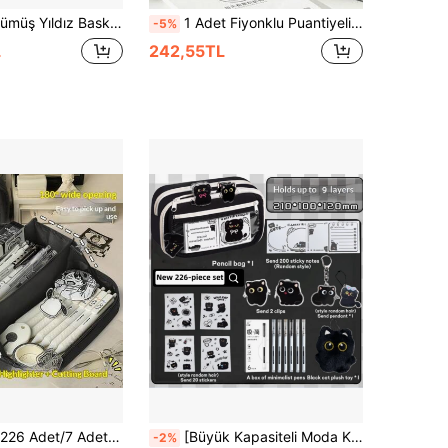
ız Şekilli Fermuar Ucu, Çok Renkli Büyük Kapasiteli Kırtasiye Saklama Çantası, Günlük Ders ve Ofis Masa Gereçleri İçin Uygun
1 Adet Fiyonklu Puantiyeli Kalem Kutusu, Kız Çocuk Estetiğinde Büyük Kapasiteli Kalemlik, Öğrenci Kırtasiye Saklama Çantası, Pürüzsüz Fermuarlı, Günlük Öğrenci Kırtasiyesi İçin Mükemmel ve Günlük Tutmayı Sevenler İçin Sevimli Küçük Hediye, Okula Dönüş Sezonu
-5%
L
242,55TL
 Fermuarlı Dikey Kırtasiye Düzenleyici, Öğrenciler, Erkekler, Kadınlar ve Ofis Çalışanları İçin, Kalem, Silgi, Cetvel ve Bant İçin Masaüstü Saklama Alanı, Okula Dönüş Ofis Hediyesi, A7 Defter + 5 Kalem ile
[Büyük Kapasiteli Moda Kalem Kutusu] Büyük Kapasiteli Şeffaf Kalem Kutusu - Şık Çok Katmanlı Saklama Çantası, Okul Gereçleri İçin Uygun, Dayanıklı Polyester Malzeme
-2%