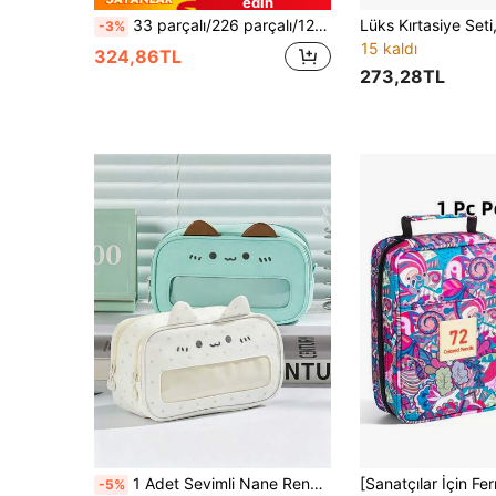
edin
33 parçalı/226 parçalı/127 parçalı/47 parçalı Kapibara Kırtasiye Seti, Sevimli Kapibara Kalem Kutusu, Çok Katmanlı Öğrenci Kırtasiye Kutusu (Etiketler, Anahtarlıklar, Broşlar ve Diğer Hediye Eşyaları İçerir)
-3%
15 kaldı
324,86TL
273,28TL
1 Adet Sevimli Nane Rengi Kedi Ita Kalem Kutusu, Şeffaf Görünür Ön Cep, 3D Kedi Kulak Tasarımı, Büyük Kapasiteli Kız Çocuk Kırtasiye Çantası, Öğrenciler, El Sanatları Severler ve Günlük Kırtasiye Saklama İçin İdeal, Okula Dönüş
-5%