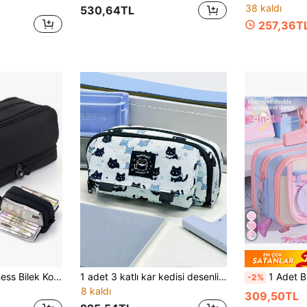
38 kaldı
530,64TL
257,36T
1 adet Spor ve Fitness Bilek Koruyucu, Badminton Bileği, Sargılı Koruyucu Kılıf, Nefes Alabilen Anne Tendon Kılıfı, El Koruma Bandajı, Kayış Ekipmanı, Oxford Kumaş Büyük Kapasiteli Kalem Kutusu, Çok Bölmeli Kırtasiye Saklama Çantası, Pürüzsüz Fermuar, Elastik Kalem Yuvası, File Cep, Taşınabilir Okul Sırası Saklama Çantası, Öğrenciler, Gençler, Kızlar ve Erkekler İçin Uygun, Kalemlik, Okul Çantası
1 adet 3 katlı kar kedisi desenli kalem kutusu, gizli tokalı yaratıcı açılır kapak tasarımı, yumuşak polyester malzeme, suluboya kalemleri veya keçeli kalemleri saklamak için uygun, sanat öğrencileri veya okula dönüş için ideal.
1 Adet Büyük Kapasiteli Kalem Kutusu, Minimalist Japon Stili Kalem Kutusu, Sevimli Pembe ve Mavi 13 
-2%
8 kaldı
309,50TL