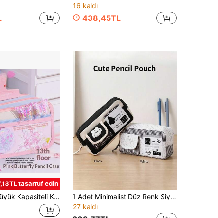
16 kaldı
L
438,45TL
7,13TL tasarruf edin
Katlı Kalem Kesesi, Okul, Okula Dönüş, Okul Gereçleri, Çok Fonksiyonlu Saklama Çantası, Kadın Makyaj Çantası, Kişisel Bakım Çantası, Öğrenci Kırtasiye Çantası, Kalem Kesesi, Sırt Çantası, Okula Dönüş
1 Adet Minimalist Düz Renk Siyah & Beyaz Kareli Japon Stili Kalem Kutusu, Geniş Açılı Fermuar Tasarımlı Çok Cepli Öğrenci Kırtasiye Saklama Çantası, Kampüs Masaüstü Kırtasiye Aksesuarı Kalem Kutusu, Çok Fonksiyonlu Toz Geçirmez Yurt Kozmetik Saklama Çantası, Hesap Makinesi, Defter ve Kalem Saklanabilir - Okul, Ofis ve Seyahat İçin Uygun - Öğrenciler, Profesyoneller, Erkekler & Kadınlar İçin Uygun, Okul Kırtasiye Saklama Kutusu, Çok Fonksiyonlu Saklama Kutusu, Güvenli Fermuar Kapanışı, Kalem Çantası, Okula Dönüş Sezonu
27 kaldı