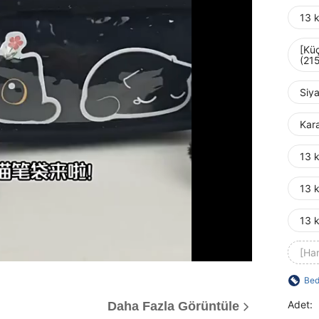
13 k
[Küç
(21
Siya
Kara
13 k
13 k
13 k
[Ha
Bed
Adet:
Daha Fazla Görüntüle