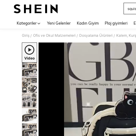
squi
Use up 
Kategoriler
Yeni Gelenler
Kadın Giyim
Plaj giyimleri
E
Giriş
Ofis ve Okul Malzemeleri
Dosyalama Ürünleri
Kalem, Kurş
/
/
/
Video