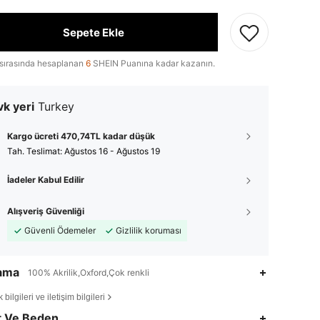
Sepete Ekle
sırasında hesaplanan
6
SHEIN Puanına kadar kazanın.
k yeri
Turkey
Kargo ücreti 470,74TL kadar düşük
Tah. Teslimat:
Ağustos 16 - Ağustos 19
İadeler Kabul Edilir
Alışveriş Güvenliği
Güvenli Ödemeler
Gizlilik koruması
lama
100% Akrilik,Oxford,Çok renkli
bilgileri ve iletişim bilgileri
t Ve Beden
4,65
19
93