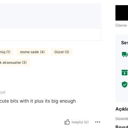
Ödeme 
Sev
nüş (1)
resme sadık (4)
Güzel (3)
k aksesuarlar (3)
rça)
ute bits with it plus its big enough
Açık
Güvenlik 
Helpful (0)
Boyu