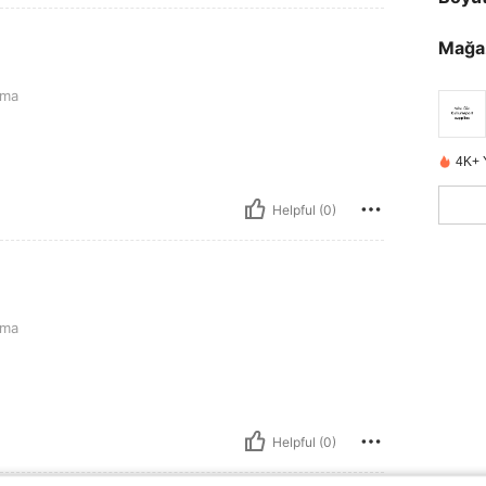
Mağa
tma
4K+ 
Helpful (0)
tma
Helpful (0)