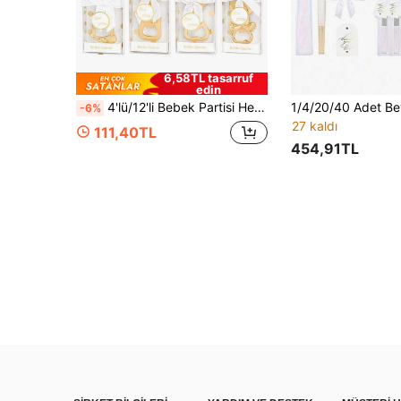
6,58TL tasarruf
edin
4'lü/12'li Bebek Partisi Hediyelik Seti, Bebek Hediyesi Şişe Açacağı, Cinsiyet Açıklama Partisi Hediyelikleri, Dekoratif Hatıra Eşyaları, Cinsiyeti ve Parti Tercihlerini Açıklamak İçin Şişe Açacakları, Erkek mi Kız mı? Bebek Partisi, Vaftiz Partisi, Doğum Günü Partisi, Hediye Verme Etkinliği, Sevgililer Günü Hediyesi, Mutfak ve Bar Malzemeleri, Cinsiyeti ve Parti Tercihlerini Açıklamak İçin Parti Hediyelikleri
-6%
27 kaldı
111,40TL
454,91TL