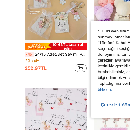
SHEIN web sitemiz
sunmayı amaçlamak
“Tümünü Kabul Et”
10,43TL tasarruf
edin
seçeneğini seçtiği
24/15 Adet/Set Sevimli Pembe Fiyonklu Çiçek Anahtarlık Seti - Anahtarlık + Hediye Çantası + Teşekkür Kartı Dahildir. Kadın Çanta Süsü Anahtarlık Kolye Ucu, Araba Anahtarı Aksesuarı, Hediye Olarak Uygundur. Düğünler, Mezuniyetler, Doğum Günleri ve Diğer Özel Günler İçin Mükemmel, Çantalar, Bayram Hediyeleri, Tatil Dağıtımı, Ev Dekorasyonu, Hediyeler, Oyunlar, Sevimli Süsler ve Kız Arkadaşlara Hediyeler İçin Uygundur.
deneyiminizi tama
-4%
çerezleri ayarlay
39 kaldı
420,34TL
kesinlikle gerekli
252,97TL
bırakabilirsiniz, 
bilgi edinmek ve i
Topladığımız veril
tıklayın.
Çerezleri Yön