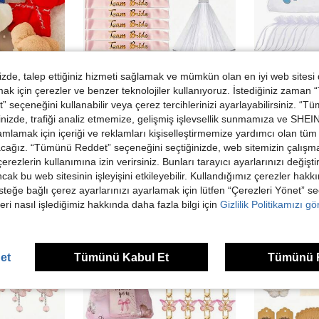
de, talep ettiğiniz hizmeti sağlamak ve mümkün olan en iyi web sitesi
 için çerezler ve benzer teknolojiler kullanıyoruz. İstediğiniz zaman
 seçeneğini kullanabilir veya çerez tercihlerinizi ayarlayabilirsiniz. “T
9,88TL tasarruf
edin
nizde, trafiği analiz etmemize, gelişmiş işlevsellik sunmamıza ve SHEIN 
10 adet, Sevimli Ayı Havluları, Doğum Günleri, Hediyeler, Tatiller, Düğünler, Mağaza Kutlamaları, Yıllık Toplantılar ve Diğer Etkinlikler İçin Mükemmel, Yüksek Estetik Değer ve Pratiklik
25/13 parça Bekarlığa Veda Partisi Aksesuarları Seti (1 parça Gelin Kuşağı + 10 parça Nedime Kuşağı + 1 parça Bekarlığa Veda Duvağı + 1 parça Gelin Tacı + 10 parça Nedime Tacı + 2 parça Bekarlığa Veda Partisi Çıkartmaları) Bekarlığa Veda Partisi Süsleme Aksesuarları
36 Parça Bebek Partisi Hediye Seti - Pembe ve Mavi Ayak İzi Anahtarlıklar
mlamak için içeriği ve reklamları kişiselleştirmemize yardımcı olan tüm 
-2%
-4%
acağız. “Tümünü Reddet” seçeneğini seçtiğinizde, web sitemizin çalışm
530,09TL
210,72TL
 çerezlerin kullanımına izin verirsiniz. Bunları tarayıcı ayarlarınızı değişt
Yüksek Tekrar Eden Müşteriler
ancak bu web sitesinin işleyişini etkileyebilir. Kullandığımız çerezler hak
steğe bağlı çerez ayarlarınızı ayarlamak için lütfen “Çerezleri Yönet” s
eri nasıl işlediğimiz hakkında daha fazla bilgi için
Gizlilik Politikamızı g
et
Tümünü Kabul Et
Tümünü 