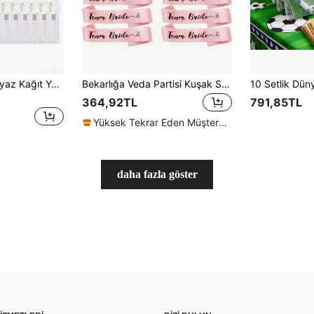
1/4/20/40 Adet Beyaz Kağıt Yelpaze, Beyaz Bambu Katlanır Yelpaze, El Yelpazesi, Kağıt Katlanır Yelpaze, Yazlık Beyaz/Yeşil Serisi Düğün Hediyelik Yelpazeler, Kadın Katlanır Yelpazeler, Yeşil Fiyonklu Yelpazeler, Şeffaf Saklama Torbaları, Düğün Parti Dekorasyonu. Gelin Hamamı Hediyelikleri, Doğum Günü Partisi Hediyeleri ve Nedime Fotoğraf Aksesuarları İçin Uygundur.
Bekarlığa Veda Partisi Kuşak Seti, 1 Beyaz Gelin Kuşağı ve 10 Pembe Nedime Kuşağı İçerir, Bekarlığa Veda Partileri, Gelin Hamamı, Bekarlığa Veda Partileri vb. İçin Uygundur, Gelin ve Nedimeler İçin Dekorasyon Olarak Kullanılabilir
364,92TL
791,85TL
Yüksek Tekrar Eden Müşteriler
daha fazla göster