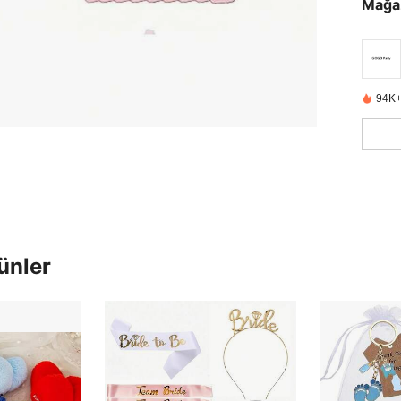
Mağa
94K+
ünler