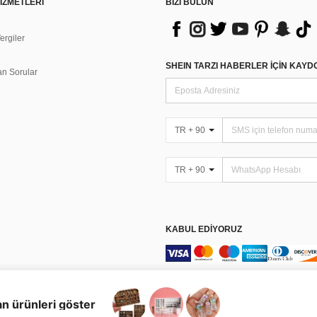
İZMETLERİ
BİZİ BULUN
rgiler
n
SHEIN TARZI HABERLER IÇIN KAY
an Sorular
TR + 90
TR + 90
KABUL EDIYORUZ
Şartlar & Koşullar
n ürünleri göster
s