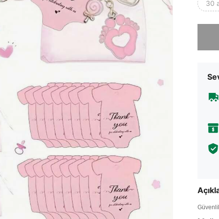
30 
Üzgünüm
Sev
Açık
Güvenlik 