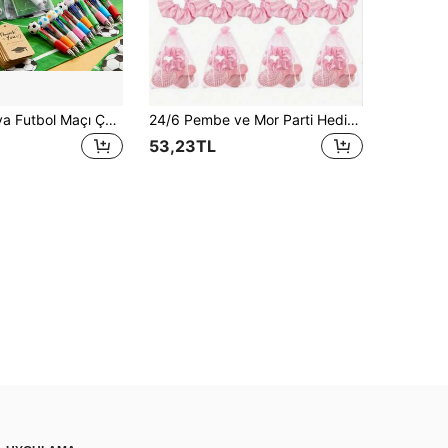
10 Setlik Dünya Futbol Maçı Çoklu Ürün Parti Hediyesi Paketi, Parti Çantası Dolgusu, Yaz Hediyesi Kadın/Erkek İçin, Okula Dönüş Dekoru, Sınıf Süslemeleri, Temalı Etkinlikler, Okul Hediyeleri, 10 Kitap, 10 Kalem, 10 Hediye Çantası ve 10 Kart İçerir
24/6 Pembe ve Mor Parti Hediyesi Seti, Ayna, Saç Tarağı, Tül Hediye Çantası ve Nedimeler İçin Düğün Saç Aksesuarları Dahil, Düğün Hediyelikleri, Düğün Malzemeleri, Okula Dönüş Hediyeleri, Cadılar Bayramı ve Noel İçin
53,23TL