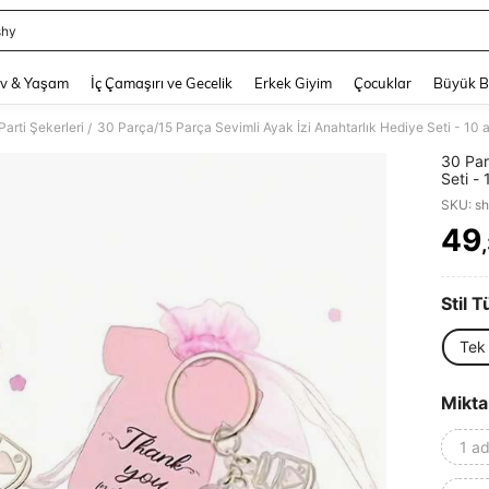
shy
and down arrow keys to navigate search Son arama and Keşif Arama. Press Enter
v & Yaşam
İç Çamaşırı ve Gecelik
Erkek Giyim
Çocuklar
Büyük 
Parti Şekerleri
/
30 Par
Seti -
anahta
SKU: s
adet "T
doğum 
49
PR
partile
etkinl
eşyasıd
Stil T
Tek
Mikta
1 ad