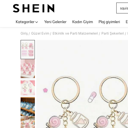
squi
Use up 
Kategoriler
Yeni Gelenler
Kadın Giyim
Plaj giyimleri
E
Giriş
Güzel Evim
Etkinlik ve Parti Malzemeleri
Parti Şekerleri
/
/
/
/