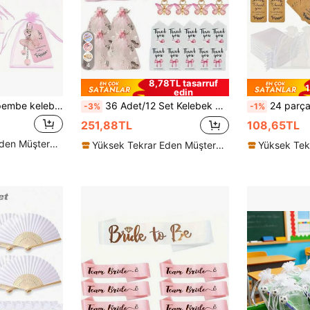
4
8,78TL tasarruf
1
edin
36 adet/12 takım pembe kelebek kolye anahtarlık, 12 anahtarlık + 12 pembe organze çanta + 12 teşekkür kartı dahil, doğum günü partileri, düğün hediyeleri, çanta süslemeleri ve tatilden dönüş için küçük hediyeler için uygundur
36 Adet/12 Set Kelebek Anahtarlık Hediye Seti, 12 Adet Mor Akrilik Anahtarlık, 12 Adet Kahverengi Kart ve 12 Adet Organze İpli Kese, Cinsiyet Açıklama Partisi, Doğum Günü, Düğün ve Noel Partisi İçin Uygun, İş Arkadaşları ve Arkadaşlar İçin Mükemmel Hediye
24 parçalı/15 parçalı/6 parçalı Ayıcık Havlu Seti, 5 Ayıcık Havlu, 5 Gazlı Bez Torb
-3%
-1%
251,88TL
108,65TL
Yüksek Tekrar Eden Müşteriler
Yüksek Tekrar Eden Müşteriler