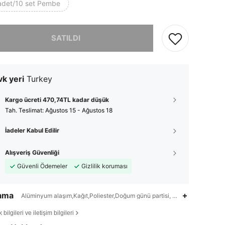
adet/10 set Pembe
, ürün tükendi.
SATILDI
k yeri
Turkey
Kargo ücreti 470,74TL kadar düşük
Tah. Teslimat:
Ağustos 15 - Ağustos 18
İadeler Kabul Edilir
Alışveriş Güvenliği
Güvenli Ödemeler
Gizlilik koruması
lama
Alüminyum alaşım,Kağıt,Poliester,Doğum günü partisi, Düğün partisi, Bebek
4,84
418
2.3K
bilgileri ve iletişim bilgileri