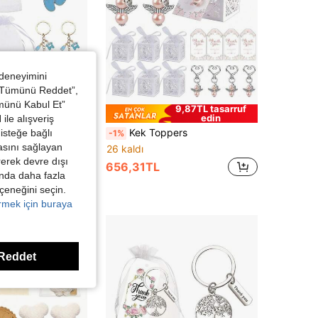
 deneyimini
 “Tümünü Reddet”,
ümünü Kabul Et”
8,78TL tasarruf
9,87TL tasarruf
edin
edin
ile alışveriş
, "Teşekkür" Kartları ve File Çantalar - Cinsiyet Açıklama Partisi, Vaftiz ve Bebek Partisi Hediyeleri, Bebek Partisi Dekorasyonları İçin İdeal
Kek Toppers
isteğe bağlı
-1%
asını sağlayan
26 kaldı
irerek devre dışı
656,31TL
kında daha fazla
eçeneğini seçin.
örmek için buraya
Reddet