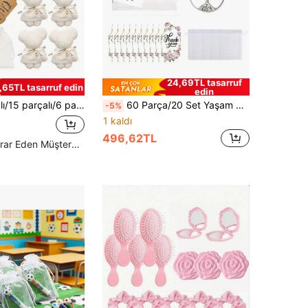
24,69TL tasarruf
,65TL tasarruf edin
edin
a, 5 Teşekkür Kartı İçerir, Düğün Hediyesi, Sevgililer Günü Hediyesi, Doğum Günü Hediyesi, Anneler Günü Hediyesi, Tatil Hatırası, Noel Hediyesi Olarak Uygundur
60 Parça/20 Set Yaşam Ağacı Anahtarlık Hediye Seti, Çiçekli Teşekkür Kartı, Beyaz Organza Çanta ve İçi Boş Metal Anahtarlık İçerir - Düğünler, Mezuniyetler, İlk Komünyon, Şirket Partileri, Öğretmenler Günü, İş Arkadaşı Motivasyon Hediyeleri İçin İdealdir
-5%
1 kaldı
496,62TL
Yüksek Tekrar Eden Müşteriler