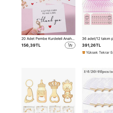
20 Adet Pembe Kurdeleli Anahtarlık, Hediye Kartları, Akrilik Kurdeleli Anahtarlıklar, Sevimli Kolyeler, Pembe Kurdeleli Doğum Günü Süsleri, Kurdeleli Parti Hediyeleri, Cinsiyet Açıklama Partisi Dekorasyonu, Düğün Aksesuarları, Gelin Duşu Hediyeleri, Doğum Günü Süsleri, Parti Malzemeleri, Bozuk Para Cüzdanı Araba Anahtarı Dekorasyonu
156,39TL
391,26TL