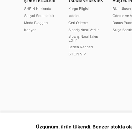
ŞİRKET BİLGİLERİ
YARDIM VE DESTEK
MÜŞTERİ H
SHEIN Hakkında
Kargo Bilgisi
Bize Ulaşın
Sosyal Sorumluluk
İadeler
Ödeme ve Ve
Moda Bloggerı
Geri Ödeme
Bonus Pua
Kariyer
Sipariş Nasıl Verilir
Sıkça Sorul
Sipariş Nasıl Takip
Edilir
Beden Rehberi
SHEIN VIP
©2009-2026 SHEIN Tüm Hakları Saklıdır
Gizlilik Merkezi
Gizlilik & Çerez Kuralları
Çerezleri Yönet
Üzgünüm, ürün tükendi. Benzer stokta ola
Fikri Mülkiyet
Künye
Reklam Seçenekleri
United State