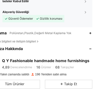
İadeler Kabul Edilir
Alışveriş Güvenliği
Güvenli Ödemeler
Gizlilik koruması
lama
Poliüretan,Plastik,Değerli Metal Kaplama Yok
4,89
16
68
bilgileri ve iletişim bilgileri
4,89
16
68
za Hakkında
4,89
16
68
4,89
16
68
Q Y Fashionable handmade home furnishings
4,89
16
68
Derecelendirme
Ürünler
Takipçiler
l***d
1 gün önce
'i takip etti
4,89
16
68
 Yakın zamanda satıldı
196 Yeniden satın alma
4,89
16
68
Tüm Ürünler
Takip Et
4,89
16
68
4,89
16
68
4,89
16
68