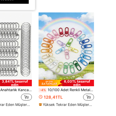
3,84TL tasarruf
6,03TL tasarruf
edin
edin
lipsleri, DIY Asma İp Aksesuarları ve Anahtarlık Yapımı İçin (25 Adet Metal Istakoz Pençesi Halkası + 25 Adet Bağımsız Anahtar Halkası)
10/100 Adet Renkli Metal Istakoz Pençesi Tokası - Döner Tetik Kancası, Anahtarlık ve Kendin Yap Aksesuarları ile Çantalar, Anahtarlıklar ve Takı Yapımı İçin Uygun - Dayanıklı Çinko Alaşımı, Canlı Renkler, Kullanımı Kolay Tasarım, Takı Yapımı İçin Istakoz Tokaları
-4%
128,41TL
Yüksek Tekrar Eden Müşteriler
Yüksek Tekrar Eden Müşteriler