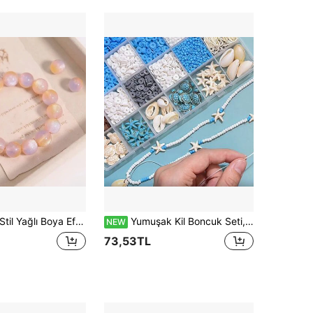
ileklik Kolye İçin Gevşek Boncuk Malzemesi El Yapımı Boncuklu Bileklik Telefon Zinciri Aksesuarları Pastoral Stil
Yumuşak Kil Boncuk Seti, Tatil Temalı Takı Yapım Kiti, Turkuaz, Deniz Kabuğu, Denizyıldızı ve Doğal Taşlar İçerir, Okyanus Canlısı Detaylı, DIY Yaz Temalı Arkadaşlık Bileklikleri
NEW
73,53TL