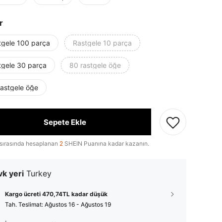
r
tgele 100 parça
Rastgele 10 parça
tgele 30 parça
80 rastgele öğe
rastgele öğe
Sepete Ekle
sırasında hesaplanan
2
SHEIN Puanına kadar kazanın.
k yeri
Turkey
Kargo ücreti 470,74TL kadar düşük
Tah. Teslimat:
Ağustos 16 - Ağustos 19