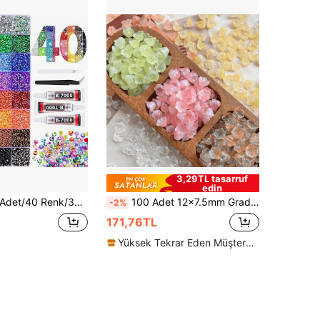
3,29TL tasarruf
edin
i El Yapımı Taş Kiti, Alma Kalemi ve Cımbız ile, DIY, Kıyafet, Ayakkabı ve Parlak Takılar İçin Uygun, Renkli Karışık Palet
100 Adet 12x7.5mm Gradyan Renkli Yarı Saydam Cam Müge Boncuk, Sarı, Yeşil, Pembe ve Mor Renkler Dahil - DIY Takı, Saç Tokası ve Ev Dekorasyonu El Sanatları İçin Mükemmel
-2%
171,76TL
Yüksek Tekrar Eden Müşteriler