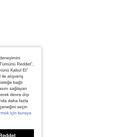
 deneyimini
 “Tümünü Reddet”,
ümünü Kabul Et”
ile alışveriş
isteğe bağlı
asını sağlayan
irerek devre dışı
kında daha fazla
eçeneğini seçin.
örmek için buraya
Reddet