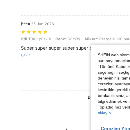
j***c
25 Jun,2026
Stil Türü: püskül, Renk: Gümüş, Miktar: Rastgele 100 parça
Stil Türü:
püskül
Renk:
Gümüş
Miktar:
Rastgele 100 par
Super super super super super super super
SHEIN web sitemiz
Çevir
sunmayı amaçlamak
“Tümünü Kabul Et”
seçeneğini seçtiği
deneyiminizi tama
çerezleri ayarlay
kesinlikle gerekli
bırakabilirsiniz, 
Daha Fazla Değerlen
bilgi edinmek ve i
Topladığımız veril
tıklayın.
Çerezleri Yön