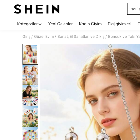
squi
Use up 
Kategoriler
Yeni Gelenler
Kadın Giyim
Plaj giyimleri
E
Giriş
Güzel Evim
Sanat, El Sanatları ve Dikiş
Boncuk ve Takı Y
/
/
/