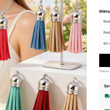
Mikta
Ras
Ras
60 
Ödeme 
Sev