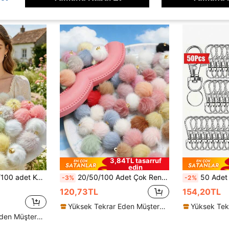
ünler
3,84TL tasarruf
edin
n Yap Küpe, Araba Süsü, Anahtarlık Aksesuarı, Rastgele Karışık Renkler
20/50/100 Adet Çok Renkli Sahte Tavşan Kürk Ponpon Kolye, 1,8 cm Tüylü Top, 18 Renk, Kış Serisi Aksesuarları, Kendin Yap Noel El Sanatları, Küpeler, Saç Aksesuarları ve Anahtarlıklar İçin Uygundur
50 Adet Anahtarlık Kancası ve Anahtar Halkası, Halkalı Anahtarlık K
-3%
-2%
120,73TL
154,20TL
Yüksek Tekrar Eden Müşteriler
Yüksek Tekrar Eden Müşteriler