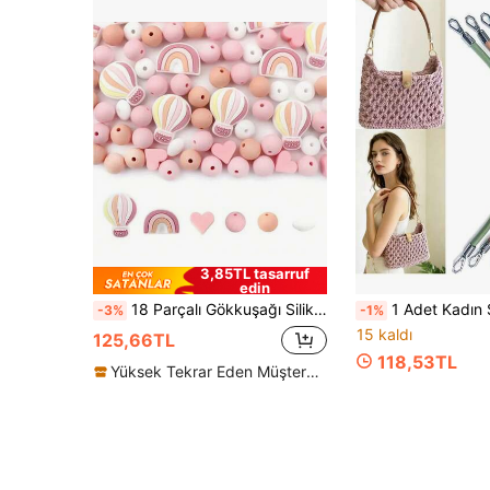
3,85TL tasarruf
edin
18 Parçalı Gökkuşağı Silikon Boncuk Seti, Parmak Takı Yapımı İçin Uygun, Kolye, Bileklik, Kalem İçin Kendin Yap El Sanatı Aksesuarları
1 Adet Kadın Suni Deri Çanta Askısı, DIY El Çantası Askısı, Şık Omuz Çantası Ye
-3%
-1%
15 kaldı
125,66TL
118,53TL
Yüksek Tekrar Eden Müşteriler