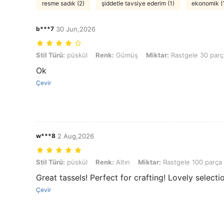
resme sadık (2)
şiddetle tavsiye ederim (1)
ekonomik (
b***7
30 Jun,2026
Stil Türü: püskül, Renk: Gümüş, Miktar: Rastgele 30 parça
Stil Türü:
püskül
Renk:
Gümüş
Miktar:
Rastgele 30 parç
Ok
Çevir
w***8
2 Aug,2026
Stil Türü: püskül, Renk: Altın, Miktar: Rastgele 100 parça
Stil Türü:
püskül
Renk:
Altın
Miktar:
Rastgele 100 parça
Great tassels! Perfect for crafting! Lovely selecti
Çevir