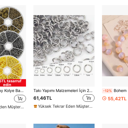
5TL tasarruf
edin
pımı, Kolye, Bilezik, Küçük İşletme Malzemeleri İçin - Kullanımı Kolay, Çok Yönlü ve Uzun Ömürlü
Takı Yapımı Malzemeleri İçin 200 Adet Açık Halka, Takı Malzemeleri Parçaları İçin DIY O-Halka Konnektörler
Bohem Stil Yağlı Boya Efektli Reçine Boncuklar DIY B
-12%
61,46TL
55,42TL
Yüksek Tekrar Eden Müşteriler
Yüksek Tekrar Eden Müşteriler