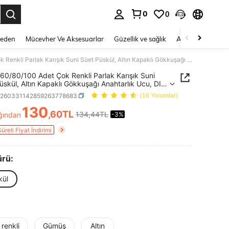
0
0
 to select.
Beden
Mücevher Ve Aksesuarlar
Güzellik ve sağlık
Ayakkabı
Ev T
10/30/60/80/100 Adet Çok Renkli Parlak Karışık Suni Süet Püskül, Altın Kapaklı Gökkuşağı Anahtarlık Ucu, DIY Takı, El Sanatları ve Telefon Askısı İçin Takı Yapım Aksesuarları
60/80/100 Adet Çok Renkli Parlak Karışık Suni
üskül, Altın Kapaklı Gökkuşağı Anahtarlık Ucu, DIY
l Sanatları ve Telefon Askısı İçin Takı Yapım
h260331142859263778683
(16 Yorumlar)
arları
130
,60TL
134,44TL
ğından
-3%
ICE AND AVAILABILITY
Süreli Fiyat İndirimi
ürü:
kül
renkli
Gümüş
Altın