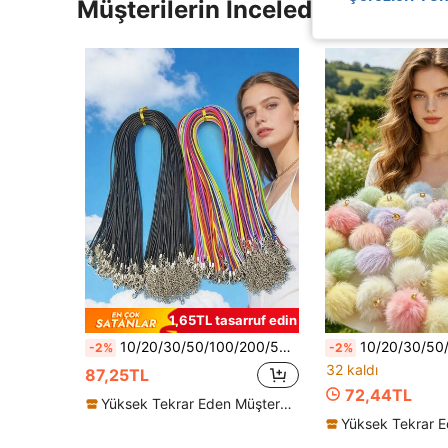
Müşterilerin İncelediği Diğer Ür
1,65TL tasarruf edin
10/20/30/50/100/200/500/1000 Adet PU Deri Moda Kolye İpi, Istakoz Klipsli, Siyah ve Çok Renkli 1.5mm Kalın, Dayanıklı Su Geçirmez, Unisex DIY Takı Yapım Malzemeleri, Günlük ve Tatil Kullanımı İçin Uygun
10/20/30/50/100 adet Koyu/Açık Makaron Renkli Kabarık Ponpon Top Kolye, Ponpon Kendi
-2%
-2%
32 kaldı
87,25TL
72,44TL
Yüksek Tekrar Eden Müşteriler