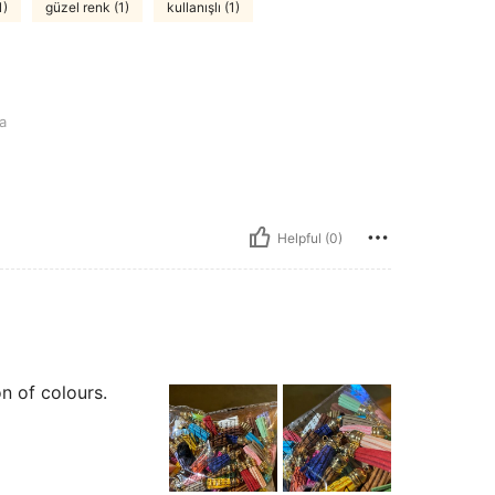
1)
güzel renk (1)
kullanışlı (1)
a
Helpful (0)
on of colours.