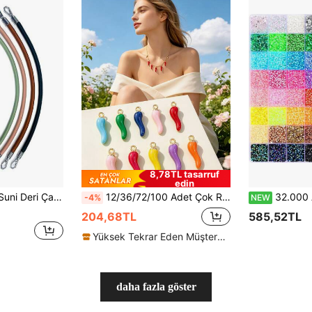
8,78TL tasarruf
edin
dek Askısı, Dekoratif Çanta Askısı, 30 cm Çanta Omuz Askısı Değişimi
12/36/72/100 Adet Çok Renkli Sevimli Alaşım Biber Şekilli Bileklik, Kolye, Küpe, Anahtarlık, Telefon Zinciri, Halhal, Kolye Ucu, Tatil, Sevgililer Günü, Doğum Günü Partisi Hediyeleri ve Takı Aksesuarları İçin Mükemmel
32.000 Adet/40 Renk/3mm Düz Arkalı Yapay Elmas Seti, Çok Renkl
-4%
NEW
204,68TL
585,52TL
Yüksek Tekrar Eden Müşteriler
daha fazla göster