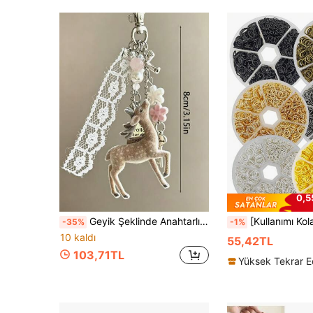
0,5
Geyik Şeklinde Anahtarlık Kolye Ucu, Dantel İnci Fiyonk Çanta Süsü, Kore Tarzı Tatlı Yonca Sırt Çantası Asma Zinciri, Y2K Kız Stili Hediye
[Kullanımı Kolay Kolye Bağlantısı] 600 adet Paslanmaz Çelik Açık Halka - Açık Halka Kolye Bağlantısı, Kendin Yap Takı Ya
-35%
-1%
10 kaldı
55,42TL
103,71TL