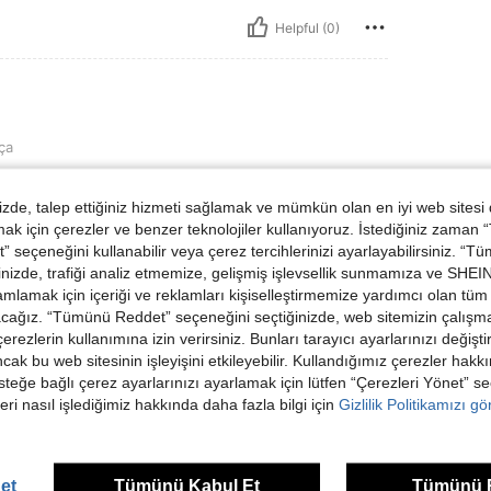
Helpful (0)
ça
de, talep ettiğiniz hizmeti sağlamak ve mümkün olan en iyi web sitesi
 için çerezler ve benzer teknolojiler kullanıyoruz. İstediğiniz zaman
 seçeneğini kullanabilir veya çerez tercihlerinizi ayarlayabilirsiniz. “T
nizde, trafiği analiz etmemize, gelişmiş işlevsellik sunmamıza ve SHEIN 
mlamak için içeriği ve reklamları kişiselleştirmemize yardımcı olan tüm 
Helpful (0)
acağız. “Tümünü Reddet” seçeneğini seçtiğinizde, web sitemizin çalışm
 çerezlerin kullanımına izin verirsiniz. Bunları tarayıcı ayarlarınızı değişt
ancak bu web sitesinin işleyişini etkileyebilir. Kullandığımız çerezler hak
dirme Görüntüle
steğe bağlı çerez ayarlarınızı ayarlamak için lütfen “Çerezleri Yönet” s
eri nasıl işlediğimiz hakkında daha fazla bilgi için
Gizlilik Politikamızı g
et
Tümünü Kabul Et
Tümünü 