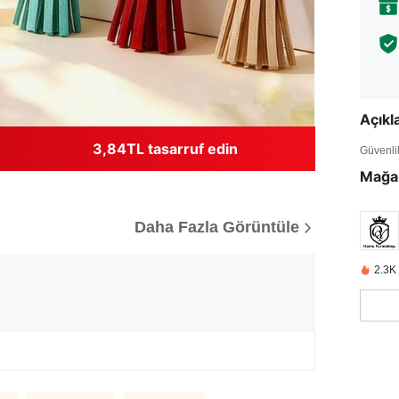
Açık
3,84TL tasarruf edin
Güvenlik 
Mağa
Daha Fazla Görüntüle
2.3K