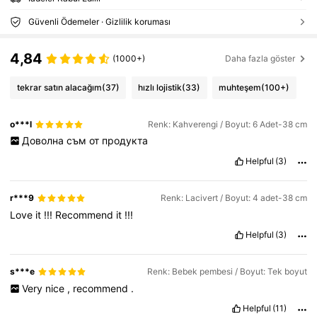
Güvenli Ödemeler · Gizlilik koruması
4,84
(1000+)
Daha fazla göster
tekrar satın alacağım
(37)
hızlı lojistik
(33)
muhteşem
(100+)
o***l
Renk: Kahverengi / Boyut: 6 Adet-38 cm
Доволна
съм
от
продукта
Helpful
(3)
r***9
Renk: Lacivert / Boyut: 4 adet-38 cm
Love
it
!!!
Recommend
it
!!!
Helpful
(3)
s***e
Renk: Bebek pembesi / Boyut: Tek boyut
Very
nice
,
recommend
.
Helpful
(11)