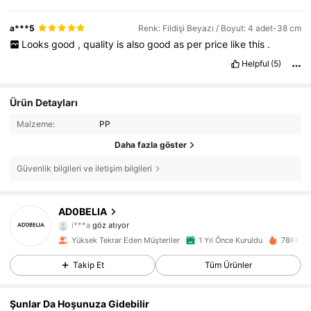
a***5
Renk: Fildişi Beyazı / Boyut: 4 adet-38 cm
Looks
good
,
quality
is
also
good
as
per
price
like
this
.
Helpful
(5)
Ürün Detayları
Malzeme:
PP
Daha fazla göster
Güvenlik bilgileri ve iletişim bilgileri
1.6K Takipçiler
4,85
AD0BELIA
i***a
göz atıyor
1.6K Takipçiler
4,85
Yüksek Tekrar Eden Müşteriler
1 Yıl Önce Kuruldu
78K+ Ya
1.6K Takipçiler
4,85
Takip Et
Tüm Ürünler
1.6K Takipçiler
4,85
Şunlar Da Hoşunuza Gidebilir