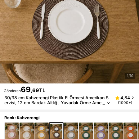
1/19
69
,69TL
Gönderen
30/38 cm Kahverengi Plastik El Örmesi Amerikan S
4,84
ervisi, 12 cm Bardak Altlığı, Yuvarlak Örme Ame
(1000+)
rikan Servisi, Isıya Dayanıklı, Dekoratif Masa M
atı, Çok Renkli Seçenekler, Kırışmaya Dayanıklı, Doğ
um Günü, Noel ve Cadılar Bayramı İçin Uygun
Renk: Kahverengi