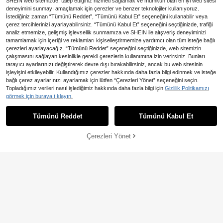
SHEIN web sitemizde, talep ettiğiniz hizmeti sağlamak ve mümkün olan en iyi web sitesi
deneyimini sunmayı amaçlamak için çerezler ve benzer teknolojiler kullanıyoruz.
İstediğiniz zaman “Tümünü Reddet”, “Tümünü Kabul Et” seçeneğini kullanabilir veya
çerez tercihlerinizi ayarlayabilirsiniz. “Tümünü Kabul Et” seçeneğini seçtiğinizde, trafiği
analiz etmemize, gelişmiş işlevsellik sunmamıza ve SHEIN ile alışveriş deneyiminizi
tamamlamak için içeriği ve reklamları kişiselleştirmemize yardımcı olan tüm isteğe bağlı
çerezleri ayarlayacağız. “Tümünü Reddet” seçeneğini seçtiğinizde, web sitemizin
Yuvarlak Örgülü Masa Örtüsü Seti
çalışmasını sağlayan kesinlikle gerekli çerezlerin kullanımına izin verirsiniz. Bunları
(6 Adet) Yemek Masaları İçin Doku
126
,21TL
-25%
tarayıcı ayarlarınızı değiştirerek devre dışı bırakabilirsiniz, ancak bu web sitesinin
ma Yıkanabilir Kaymaz Masa Örtüle
ri
işleyişini etkileyebilir. Kullandığımız çerezler hakkında daha fazla bilgi edinmek ve isteğe
bağlı çerez ayarlarınızı ayarlamak için lütfen “Çerezleri Yönet” seçeneğini seçin.
1-4 Adet Nakışlı Kumaş Çiçekli Am
Topladığımız verileri nasıl işlediğimiz hakkında daha fazla bilgi için
Gizlilik Politikamızı
erikan Servis, Düzensiz Taç Yaprak
29 kaldı
görmek için buraya tıklayın.
Şekilli, Nakışlı Damarlı, Kaymaz ve I
184
sıya Dayanıklı, Ev Yemek Odası / Kö
,93TL
-5%
y Mutfağı / Bahar Pikniği / Sıcak Ail
Tümünü Reddet
Tümünü Kabul Et
e Buluşmaları İçin
Çerezleri Yönet
SEPETE EKLE