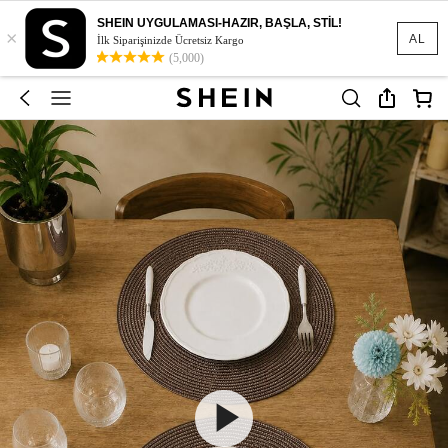
SHEIN UYGULAMASI-HAZIR, BAŞLA, STİL!
×
AL
İlk Siparişinizde Ücretsiz Kargo
(5,000)