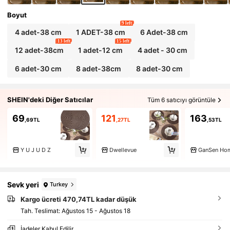
Boyut
9 left
4 adet-38 cm
1 ADET-38 cm
6 Adet-38 cm
13 left
15 left
12 adet-38cm
1 adet-12 cm
4 adet - 30 cm
6 adet-30 cm
8 adet-38cm
8 adet-30 cm
SHEIN'deki Diğer Satıcılar
Tüm 6 satıcıyı görüntüle
69
121
163
,69TL
,27TL
,53TL
Y U J U D Z
Dwellevue
GanSen Ho
Sevk yeri
Turkey
Kargo ücreti 470,74TL kadar düşük
Tah. Teslimat:
Ağustos 15 - Ağustos 18
İadeler Kabul Edilir