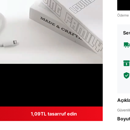
Ödeme 
Sev
Açık
Güvenlik 
1,09TL tasarruf edin
Boyu