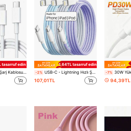
L tasarruf edin
1,64TL tasarruf edin
arı, Oyun ve Kulaklık Aksesuarları için USB C Kablosu, Hızlı Şarj ve Senkronizasyon Özellikli
USB-C - Lightning Hızlı Şarj Kablosu | 14/13/12/11 Pro Max/XR/XS/X/8/7/6 Plus/SE ile Uyumlu, Type-C Araç Şarj Cihazı CarPlay Veri Kablosu, Apple Veri Kablosu ile Uyumlu, PD Hızlı Şarjı Destekler, 14 Şarj Kablosu ile Uyumlu, 13/12 Plus Telefonlarla Uyumlu, iPad 11 Tablet ile Uyumlu Lightning - Type-C Şarj Kablosu
30W Yüksek Hızlı PD Veri Kablosu, 14, 13, 12, 8, Plus, Mini, 11, Pro, XS, 
-2%
-7%
107,01TL
94,39TL