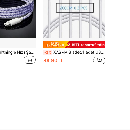
2,19TL tasarruf edin
USB C'den Lightning'e Hızlı Şarj Kablosu, Tip C Şarj Kablosu, 14 13 12 11 Pro Max XR XS X 8 7 6 Plus SE ile Uyumlu Şarj Kablosu, Lightning'den USB C'ye Araç CarPlay Kablosu, USB C'den Lightning'e Ultra Hızlı Şarj Kablosu, 14 13 12 11/Mini/Pro/ProMax/8 ile Uyumlu Tip C Şarj Kablosu
XASMA 3 adet/1 adet USB C - Lightning Kablosu Şarj Cihazıyla Uyumlu USBC - Lightning Kablosu 14/13/12/11 X XS XR 8 Plus ve Daha Fazlasıyla Uyumlu, USB Şarj Kablosu 11, 12, 13, 14, 6, 6S, 7, 8 Plus X XR Pro Max PC Kulaklık Şarj Veri Kablosuyla Uyumlu, Apple Telefon Hızlı Şarj Veri Kablosu Flaş Şarj Kablosu Nan MFi Sertifikalı
-2%
88,90TL