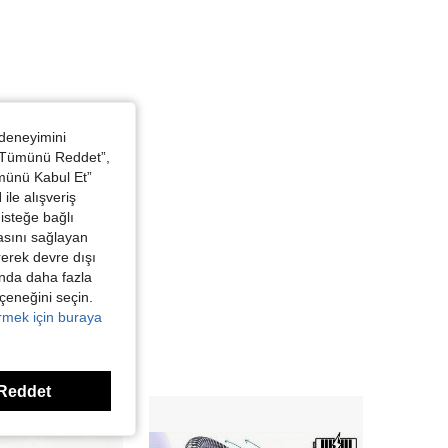
 deneyimini
 “Tümünü Reddet”,
ümünü Kabul Et”
ile alışveriş
isteğe bağlı
asını sağlayan
irerek devre dışı
kında daha fazla
eçeneğini seçin.
örmek için buraya
Reddet