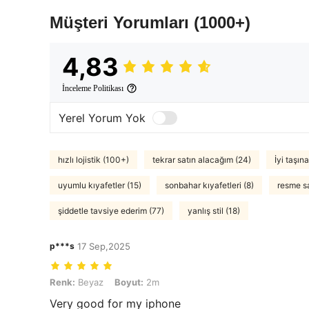
Müşteri Yorumları
(1000+)
4,83
İnceleme Politikası
Yerel Yorum Yok
hızlı lojistik (100+)
tekrar satın alacağım (24)
İyi taşına
uyumlu kıyafetler (15)
sonbahar kıyafetleri (8)
resme s
şiddetle tavsiye ederim (77)
yanlış stil (18)
p***s
17 Sep,2025
Renk: Beyaz, Boyut: 2m
Renk:
Beyaz
Boyut:
2m
Very good for my iphone