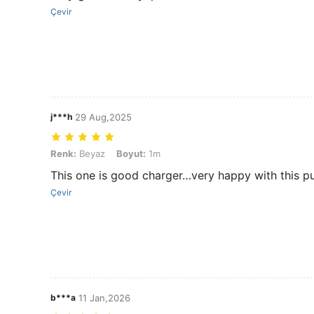
Çevir
j***h
29 Aug,2025
Renk: Beyaz, Boyut: 1m
Renk:
Beyaz
Boyut:
1m
This one is good charger…very happy with this p
Çevir
b***a
11 Jan,2026