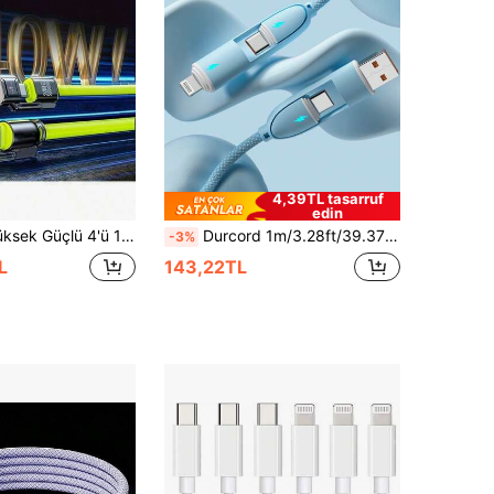
4,39TL tasarruf
edin
, 16/15/14/13 Serisi ile Tam Uyumlu, Galaxy S25/S24/S23 ve Daha Fazla Cihazla Uyumlu, Çift Portlu Tasarım, Üç Şarj Modunu Destekleyen Günlük Çoklu Cihaz Şarj İhtiyaçları İçin
Durcord 1m/3.28ft/39.37in 4'ü 1 arada 60W/100W(Maks)/27W Naylon Örgülü Lightning Veri Kablosu ve 3'ü 2 arada 60W+27W Hızlı Şarj Kablosu, 17/16/15/14/13/12/Pro Max Serisi, Galaxy S25 ve Diğer Telefonlarla Uyumlu, Evrensel Yüksek Verimli Şarj Adaptörü, Şarj ve Veri Senkronizasyon Kablosu
-3%
L
143,22TL