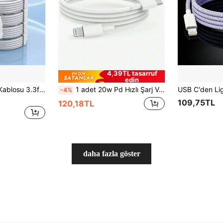
4,39TL tasarruf
edin
1/2 Adet Hızlı Şarj Kablosu 3.3ft/6.6ft USB-C'den Type-C'ye Şarj Kablosu Veri Hattı, 17/16/15 Serisi, S26/S25/S24 ile Uyumlu, Şarj Kablosu
1 adet 20w Pd Hızlı Şarj Veri Kablosu 14 Pro Max, 14 Pro, 14 Plus, 13 Pro Max, 13 Pro, 13, 12 Pro, 12, 11, XS, XR, 8 Plus, 8, 7, 6, 5, SE ile uyumludur, iPad Lightning MFi Sertifikalı
-4%
109,75TL
120,18TL
daha fazla göster