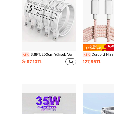
4,3
6.6FT/200cm Yüksek Verimli Veri Aktarımı Hızlı Şarj Kablosu 14 Pro Max/14 Pro/14 Plus/14/13/12/11/XS/XR/8/7/6 Serisi ile Uyumlu
Durcord Hızlı Şarj Özellikli Naylon Örgülü Kablo, USB-C - Lightning Hızlı Şarj Kablosu, Naylon Örgülü Senkronizasyon Kablosu, 
-2%
-3%
97,13TL
127,86TL