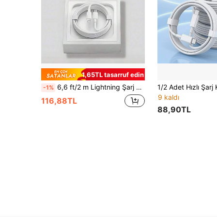
1,65TL tasarruf edin
6,6 ft/2 m Lightning Şarj Kablosu, Hızlı Şarj, 14, 13, 12 ile Uyumlu
-1%
9 kaldı
116,88TL
88,90TL