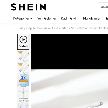
opla
Use up 
Kategoriler
Yeni Gelenler
Kadın Giyim
Plaj giyimleri
E
Giriş
Cep Telefonları ve Aksesuarları
Veri kabloları ve veri kablo
/
/
Video