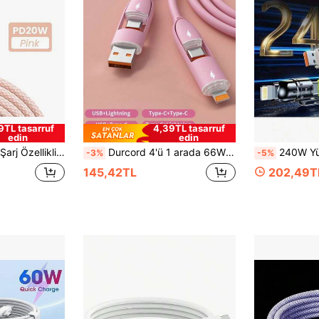
9TL tasarruf
4,39TL tasarruf
edin
edin
13/13 Mini, 13 Pro/Pro Max 12/12 Mini, 12 Pro/Pro Max 11/Pro/Pro Max XS/XS Max/SE2 X/XR/8/8 Plus Serisi ile Uyumlu
Durcord 4'ü 1 arada 66W/100W (Maks)/27W Hızlı Şarj Kablosu, Telefonlarla Uyumlu, Silikon Şarj Kablosu, Android/Type-C USB Cihazlar, Taşınabilir Şarj Cihazı, 17/16/15/14/13/12/11/S24/S23/S22/S21, Vivo ve Diğer Modellerle Uyumlu Şarj Kablosu, Evrensel Yüksek Verimli Şarj Adaptörü
240W Yüksek Güçlü 4'ü 1 Arada Çoklu Hızlı Şarj Kablosu, USB-A, USB-C ve Lightning Portlu
-3%
-5%
145,42TL
202,49T