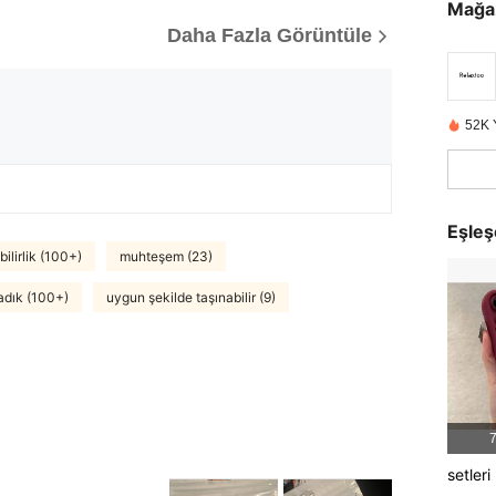
Mağa
Daha Fazla Görüntüle
52K 
Eşleş
bilirlik (100+)
muhteşem (23)
adık (100+)
uygun şekilde taşınabilir (9)
7
setleri