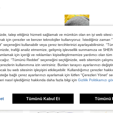
m
de, talep ettiğiniz hizmeti sağlamak ve mümkün olan en iyi web sitesi
 için çerezler ve benzer teknolojiler kullanıyoruz. İstediğiniz zaman
 seçeneğini kullanabilir veya çerez tercihlerinizi ayarlayabilirsiniz. “T
Helpful (1)
nizde, trafiği analiz etmemize, gelişmiş işlevsellik sunmamıza ve SHEIN 
mlamak için içeriği ve reklamları kişiselleştirmemize yardımcı olan tüm 
dirme Görüntüle
acağız. “Tümünü Reddet” seçeneğini seçtiğinizde, web sitemizin çalışm
 çerezlerin kullanımına izin verirsiniz. Bunları tarayıcı ayarlarınızı değişt
ancak bu web sitesinin işleyişini etkileyebilir. Kullandığımız çerezler hak
steğe bağlı çerez ayarlarınızı ayarlamak için lütfen “Çerezleri Yönet” s
eri nasıl işlediğimiz hakkında daha fazla bilgi için
Gizlilik Politikamızı g
ünler
et
Tümünü Kabul Et
Tümünü 