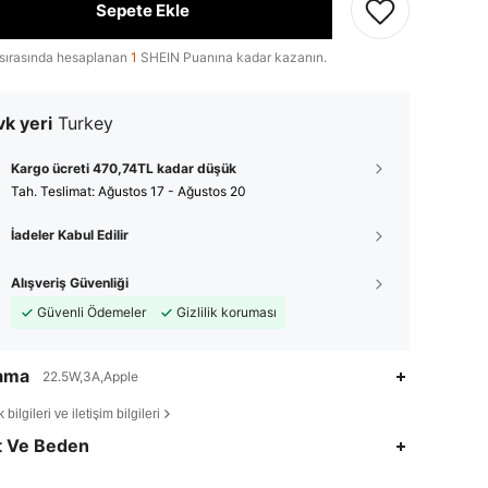
Sepete Ekle
sırasında hesaplanan
1
SHEIN Puanına kadar kazanın.
k yeri
Turkey
Kargo ücreti 470,74TL kadar düşük
Tah. Teslimat:
Ağustos 17 - Ağustos 20
İadeler Kabul Edilir
Alışveriş Güvenliği
Güvenli Ödemeler
Gizlilik koruması
lama
22.5W,3A,Apple
bilgileri ve iletişim bilgileri
4,83
45
1.4K
t Ve Beden