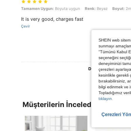
Tamamen Uygun: Boyuta uygun, Renk: Beyaz, Boyut: 2m
Tamamen Uygun:
Boyuta uygun
Renk:
Beyaz
Boyut:
2
It is very good, charges fast
Çevir
SHEIN web sitemiz
sunmayı amaçlamak
“Tümünü Kabul Et”
seçeneğini seçtiği
deneyiminizi tama
Daha Fazla Değerlen
çerezleri ayarlay
kesinlikle gerekli
bırakabilirsiniz, 
bilgi edinmek ve i
Topladığımız veril
tıklayın.
Müşterilerin İncelediği Diğer Ür
Çerezleri Yön