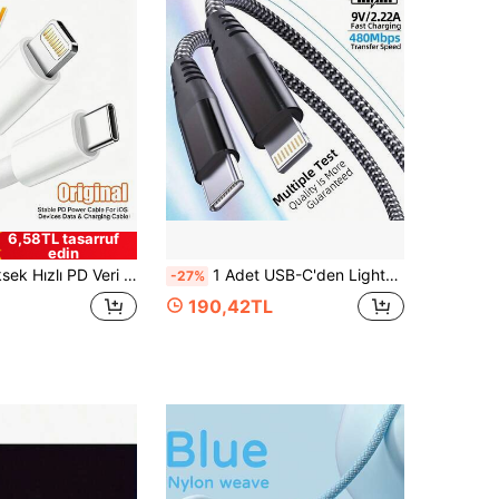
6,58TL tasarruf
edin
Max, X, XR ile Uyumlu, Hızlı Şarj, Veri Aktarımı ve PD Güç İletimini Destekler, USB-C'den Lightning'e, Hafif ve Taşınabilir, Günlük Kullanıma Uygun
1 Adet USB-C'den Lightning'e Veri Kablosu, 3.3ft/6.6ft/10ft, MFi Sertifikalı Hızlı Şarj, Naylon Örgü, 13/12/11/Pro Max/XR/XS/8/7/6 Plus ile Uyumlu, Noel/Aile Hediyesi
-27%
190,42TL