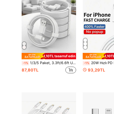
1,10TL tasarruf edin
1,10T
1/3/5 Paket, 3.3ft/6.6ft USB-C'den Lightning'e Şarj Kablosu, Sabit 2.4A Akım Çıkışı, Apple Lightning Cihazlarıyla Uyumlu, iPhone 17/16/15/15 Pro Max/14 Pro Max/13/12 Pro Max/12 Mini/11 Pro/XS Max/XR/X/8/8 Plus ile Uyumlu
20W Hızlı PD Şarj Kablosu - Apple 14 13 12 11 Pro Max Mini 14 8 Plus X XR XS ile Uyumlu Lightning Kablol
-1%
-1%
87,80TL
93,29TL