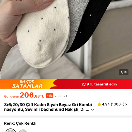
1/18
2,19TL tasarruf edin
206
-1%
,88TL
209,07TL
Gönderen
3/6/20/30 Çift Kadın Siyah Beyaz Gri Kombi
4,94
(
1000+
)
nasyonlu, Sevimli Dachshund Nakışlı, Di
key Fitilli, Bahar Yaz İnce, Nefes Alan Ör
me Kumaş, Minimalist, Saf Sevimli Stil Bilek
Çorabı, Ev, İşe Gidiş, Randevu, Tatil Hediyesi
Renk: Çok Renkli