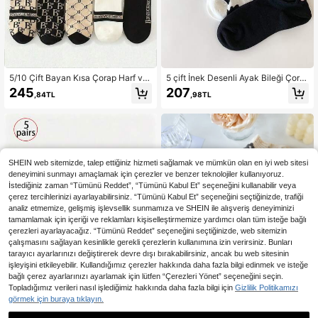
5/10 Çift Bayan Kısa Çorap Harf ve
5 çift İnek Desenli Ayak Bileği Çora
Çizgi Desenli, Hafif Lüks Fransız Vi
p
245
207
,84TL
,98TL
ntage Moda Çok Yönlü, İlkbahar/Ya
z
SHEIN web sitemizde, talep ettiğiniz hizmeti sağlamak ve mümkün olan en iyi web sitesi
deneyimini sunmayı amaçlamak için çerezler ve benzer teknolojiler kullanıyoruz.
İstediğiniz zaman “Tümünü Reddet”, “Tümünü Kabul Et” seçeneğini kullanabilir veya
çerez tercihlerinizi ayarlayabilirsiniz. “Tümünü Kabul Et” seçeneğini seçtiğinizde, trafiği
analiz etmemize, gelişmiş işlevsellik sunmamıza ve SHEIN ile alışveriş deneyiminizi
tamamlamak için içeriği ve reklamları kişiselleştirmemize yardımcı olan tüm isteğe bağlı
çerezleri ayarlayacağız. “Tümünü Reddet” seçeneğini seçtiğinizde, web sitemizin
çalışmasını sağlayan kesinlikle gerekli çerezlerin kullanımına izin verirsiniz. Bunları
tarayıcı ayarlarınızı değiştirerek devre dışı bırakabilirsiniz, ancak bu web sitesinin
işleyişini etkileyebilir. Kullandığımız çerezler hakkında daha fazla bilgi edinmek ve isteğe
bağlı çerez ayarlarınızı ayarlamak için lütfen “Çerezleri Yönet” seçeneğini seçin.
Topladığımız verileri nasıl işlediğimiz hakkında daha fazla bilgi için
Gizlilik Politikamızı
görmek için buraya tıklayın.
3,84TL tasarruf edin
3,29TL tasarruf edin