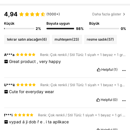
4,94
(1000+)
Daha fazla göster
Küçük
Boyuta uygun
Büyük
2%
98%
0%
tekrar satın alacağım
(6)
muhteşem
(23)
resme sadık
(57)
A***a
Renk: Çok renkli / Stil Türü: 1 siyah + 1 beyaz + 1 gri / Boyut: 36-39
Great
product
,
very
happy
Helpful
(1)
U***ė
Renk: Çok renkli / Stil Türü: 1 siyah + 1 beyaz + 1 gri / Boyut: 36-39
Cute
for
everyday
wear
Helpful
(0)
f***i
Renk: Çok renkli / Stil Türü: 1 siyah + 1 beyaz + 1 gri / Boyut: 40-43
vypad
á
ji
dob
ř
e
.
i
ta
aplikace
Helpful
(0)