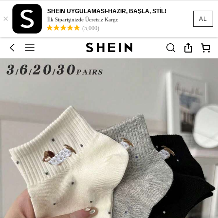
SHEIN UYGULAMASI-HAZIR, BAŞLA, STİL!
×
AL
İlk Siparişinizde Ücretsiz Kargo
(5,000)