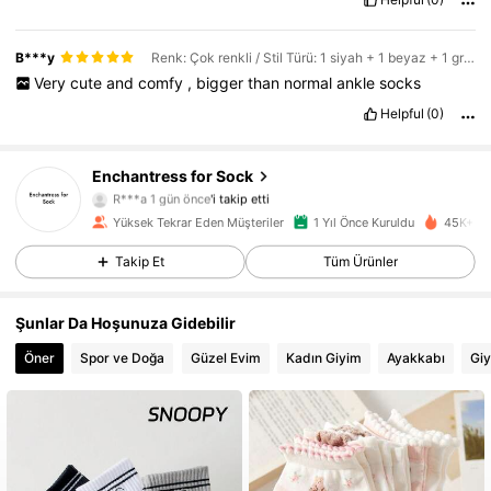
B***y
Renk: Çok renkli / Stil Türü: 1 siyah + 1 beyaz + 1 gri / Boyut: 40-43
Very
cute
and
comfy
,
bigger
than
normal
ankle
socks
Helpful
(0)
Enchantress for Sock
475 Takipçiler
4,89
R***a
1 gün önce
'i takip etti
Yüksek Tekrar Eden Müşteriler
1 Yıl Önce Kuruldu
45K+ Ya
475 Takipçiler
4,89
Takip Et
Tüm Ürünler
475 Takipçiler
4,89
Şunlar Da Hoşunuza Gidebilir
475 Takipçiler
4,89
Öner
Spor ve Doğa
Güzel Evim
Kadın Giyim
Ayakkabı
Giy
475 Takipçiler
4,89
475 Takipçiler
4,89