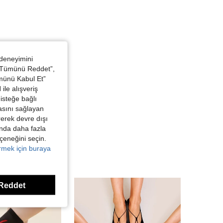
 deneyimini
 “Tümünü Reddet”,
ümünü Kabul Et”
ile alışveriş
isteğe bağlı
asını sağlayan
irerek devre dışı
kında daha fazla
eçeneğini seçin.
örmek için buraya
Reddet