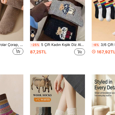
5 Çift Kadın Kalın Polar Çorap, Sıcak Kış Çorapları, Kalın Büyük Beden Polar Çoraplar, Rastgele Düz Renk, Geometrik Desen ve Yüz Deseni, Şık ve Rahat, Soğuk ve Kar Geçirmez, Sonbahar/Kış Günlük Giyim İçin Uygun, Noel Hediyesi
5 Çift Kadın Kışlık Diz Altı Çorap - Rahat ve Sıcak, Oyuncak Ayı ve Mantar Desenli Astar, Makinede Yıkanabilir, 5 Renk (Kahverengi/Gri/Siyah), Günlük ve Resmi Kullanıma Uygun, Sevimli Hayvan Desenli Tasarım, Sıcak ve Konforlu, Peluş Malzeme, Çorap Severler İçin Olmazsa Olmaz, 10 Çift/2 Çift Noel Hediyesi
3/6 Çift Karışık Kadın Gökkuşağı Desenli Fitill
-25%
-6%
87,25TL
167,92T