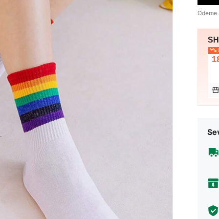
Ödeme 
SHE
E
1
Sev