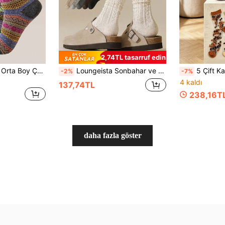
2,74TL tasarruf edin
5 Çift/Takım Kadın Orta Boy Çorap, Her Mevsim Günlük Kullanıma Uygun, Şık Retro Stil Yün Çoraplar, Sonbahar
Loungeista Sonbahar ve Kış Mevsimleri İçin 1/2/3/6 Çift Kadın Orta Boy Çorap, Sevimli Nokta Desenli Kadın Yığın Çoraplar, Sıcak Çoraplar, Çizmeli Çoraplar, Kalın Yün Çoraplar
5 Çift Kadın Cam Elyaf Orta Baldır Çorabı, Vintage 3D Pofuduk Kadifemsi Baskılı Desen Tasarımı, Yaratıcı Moda Kişi
-2%
-7%
4 kaldı
137,74TL
238,16T
daha fazla göster