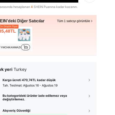
sırasında hesaplanan
4
SHEIN Puanına kadar kazanın.
IN'deki Diğer Satıcılar
Tüm 1 satıcıyı görüntüle
n Düşük Fiyat
85,48TL
YWCHIKANWAZI
k yeri
Turkey
Kargo ücreti 470,74TL kadar düşük
Tah. Teslimat:
Ağustos 16 - Ağustos 19
Bu kategorideki ürünler iade edilemez veya
değiştirilemez.
Alışveriş Güvenliği