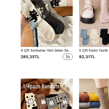
4 Çift Sonbahar Yeni Gelen Sevimli Çizgi Film Kedi Desenli Topuklu Çok Yönlü Şık Diz Altı Çorap
285,35TL
82,31TL