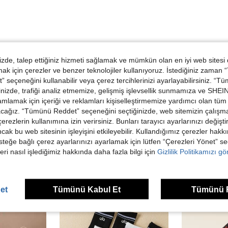
de, talep ettiğiniz hizmeti sağlamak ve mümkün olan en iyi web sitesi
 için çerezler ve benzer teknolojiler kullanıyoruz. İstediğiniz zaman
 seçeneğini kullanabilir veya çerez tercihlerinizi ayarlayabilirsiniz. “T
Helpful (0)
nizde, trafiği analiz etmemize, gelişmiş işlevsellik sunmamıza ve SHEIN 
mlamak için içeriği ve reklamları kişiselleştirmemize yardımcı olan tüm 
acağız. “Tümünü Reddet” seçeneğini seçtiğinizde, web sitemizin çalışm
 çerezlerin kullanımına izin verirsiniz. Bunları tarayıcı ayarlarınızı değişt
ancak bu web sitesinin işleyişini etkileyebilir. Kullandığımız çerezler hak
steğe bağlı çerez ayarlarınızı ayarlamak için lütfen “Çerezleri Yönet” s
eri nasıl işlediğimiz hakkında daha fazla bilgi için
Gizlilik Politikamızı g
ünler
et
Tümünü Kabul Et
Tümünü 