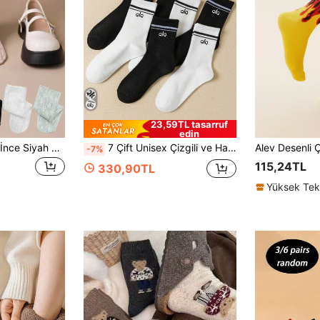
23,59TL tasarruf
edin
5 Çift Kadın Yazlık İnce Siyah Beyaz Dantelli Çiçek Desenli Lolita Sevimli Diz Üstü Çorap, Bayan İç Çamaşırı Diz Altı Çorap, Noel Hediyesi
7 Çift Unisex Çizgili ve Harf Baskılı Diz Altı Çorap, Kadınlar İçin Rahat ve Yumuşak Günlük Çoraplar, Yeni Çok Yönlü Atletik Bilek Çorapları, Şık Okul Üniforması Çorapları
Alev Desenli 
-7%
115,24TL
330,90TL