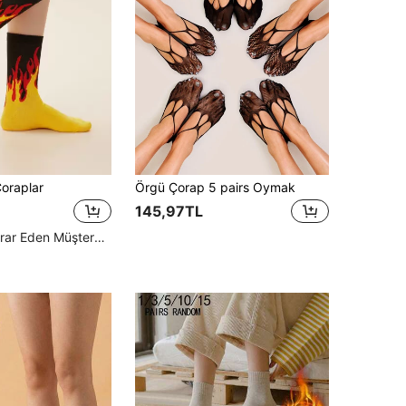
Çoraplar
Örgü Çorap 5 pairs Oymak
145,97TL
Yüksek Tekrar Eden Müşteriler