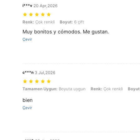
i***v
20 Apr,2026
Renk: Çok renkli, Boyut: 6 çift
Renk:
Çok renkli
Boyut:
6 çift
Muy bonitos y cómodos. Me gustan.
Çevir
c***n
3 Jul,2026
Tamamen Uygun: Boyuta uygun, Renk: Çok renkli, Boyut: 6 çift
Tamamen Uygun:
Boyuta uygun
Renk:
Çok renkli
Boyut
bien
Çevir