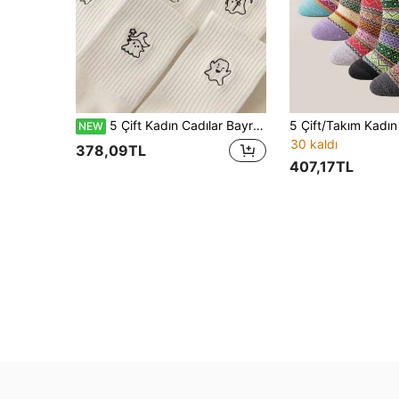
5 Çift Kadın Cadılar Bayramı Orta Boy Çorap, Rastgele Cadı Şapkası, Şeytan, Tırpan, Sevimli Canavar Desenli, Günlük, Nefes Alabilen, Nem Emici, Beyaz
NEW
30 kaldı
378,09TL
407,17TL