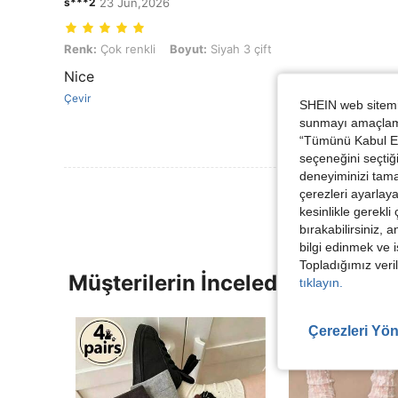
s***2
23 Jun,2026
Renk: Çok renkli, Boyut: Siyah 3 çift
Renk:
Çok renkli
Boyut:
Siyah 3 çift
Nice
Çevir
SHEIN web sitemiz
sunmayı amaçlamak
“Tümünü Kabul Et”
seçeneğini seçtiği
deneyiminizi tama
çerezleri ayarlay
kesinlikle gerekli
bırakabilirsiniz, 
bilgi edinmek ve i
Topladığımız veril
Müşterilerin İncelediği Diğer Ür
tıklayın.
Çerezleri Yön