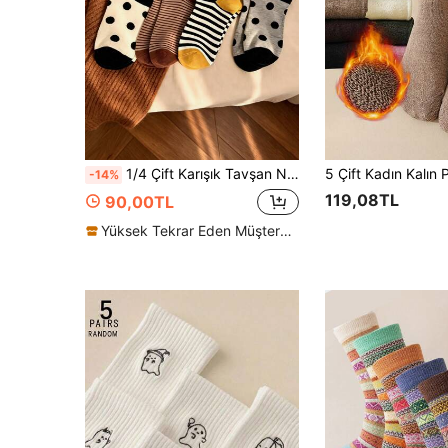
1/4 Çift Karışık Tavşan Nakışlı Orta Boy Çorap, Kadınlar İçin Puantiyeli ve Çizgili Karikatür Çorap, Çok Yönlü Ins Stili, Sonbahar/Kış
-14%
119,08TL
90,00TL
Yüksek Tekrar Eden Müşteriler