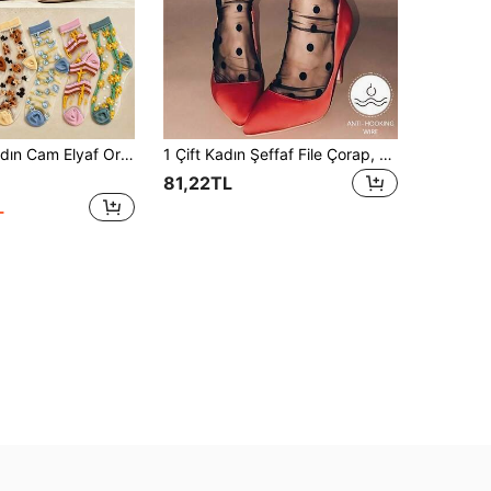
selleştirilmiş Kadın Çorabı, İlkbahar/Yaz Ultra İnce Nefes Alabilen Konforlu Nem Emici Ter Emici Çorap, Spor Günlük Sokak Stili Preppy Zarif Kadın Uzun Çorap, Günlük Çok Amaçlı Kullanım, Tatil Hediyesi ve Parti İçin Uygun
1 Çift Kadın Şeffaf File Çorap, Klasik Puantiyeli Desenli Siyah İnce Çorap, Seçilmiş Hafif File Kumaştan Üretilmiştir, Retro Moda.
81,22TL
L