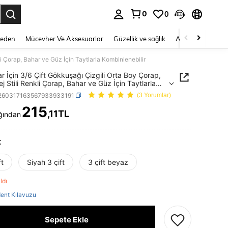
0
0
 to select.
Beden
Mücevher Ve Aksesuarlar
Güzellik ve sağlık
Ayakkabı
Ev T
li Çorap, Bahar ve Güz İçin Taytlarla Kombinlenebilir
ar İçin 3/6 Çift Gökkuşağı Çizgili Orta Boy Çorap,
ej Stili Renkli Çorap, Bahar ve Güz İçin Taytlarla
lenebilir
i260317163567933933191
(3 Yorumlar)
215
,11TL
ğından
ICE AND AVAILABILITY
t
ft
Siyah 3 çift
3 çift beyaz
aldı
ent Kılavuzu
Sepete Ekle