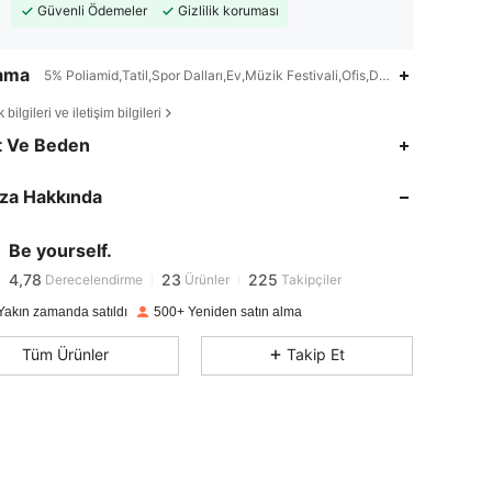
Güvenli Ödemeler
Gizlilik koruması
lama
5% Poliamid,Tatil,Spor Dalları,Ev,Müzik Festivali,Ofis,Doğum günü,Renkli 
bilgileri ve iletişim bilgileri
4,78
23
225
t Ve Beden
4,78
23
225
za Hakkında
4,78
23
225
4,78
23
225
Be yourself.
4,78
23
225
Derecelendirme
Ürünler
Takipçiler
a***8
1 gün önce
'i takip etti
4,78
23
225
Yakın zamanda satıldı
500+ Yeniden satın alma
4,78
23
225
Tüm Ürünler
Takip Et
4,78
23
225
4,78
23
225
4,78
23
225