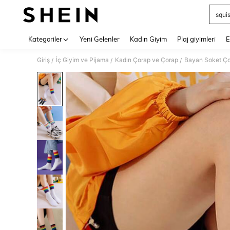
squi
Use up 
Kategoriler
Yeni Gelenler
Kadın Giyim
Plaj giyimleri
E
Giriş
İç Giyim ve Pijama
Kadın Çorap ve Çorap
Bayan Soket Ç
/
/
/