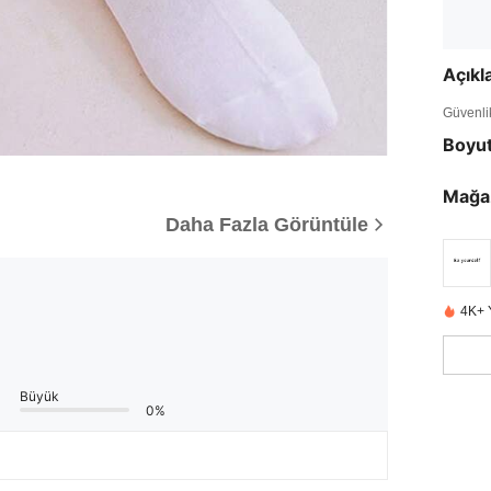
Açık
Güvenlik 
Boyu
Mağa
Daha Fazla Görüntüle
4K+ 
Büyük
0%