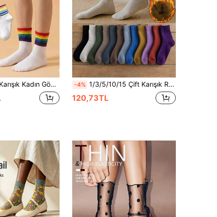
i Orta Boy Çorap, Günlük Renkli Çizgili, Siyah ve Beyaz Her Şeye Uyumlu Çok Amaçlı Çorap
1/3/5/10/15 Çift Karışık Renk Kadın Düz Renk Termal Astarlı Kalın Sıcak Tutan Havlu Orta Boy Çorap
-4%
L
120,73TL