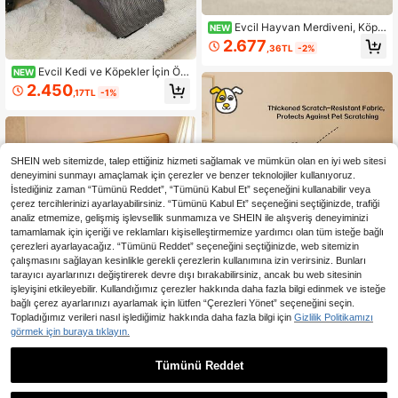
Evcil Hayvan Merdiveni, Köpe
NEW
k Tırmanma Merdiveni, Kaymaz Ba
2.677
,36TL
-2%
samaklar – Küçük, Orta ve Büyük K
öpeklerin Yatağa Çıkışı İçin Uygun,
Evcil Kedi ve Köpekler İçin Öz
NEW
Ayrıca Kedilerin Yataklarının Yanınd
el Tasarlanmış Merdiven, Farklı Bas
2.450
a Kullanılabilecek Tırmanma Merdiv
,17TL
-1%
amak Sayısı Seçenekleriyle; Oturm
eni
a Odası ve Yatak Odası Kullanımına
Uygun, Küçük, Orta ve Büyük Boy
Köpek ve Kediler ile Yaşlı Evcil Hay
vanlar İçin Uygundur
SHEIN web sitemizde, talep ettiğiniz hizmeti sağlamak ve mümkün olan en iyi web sitesi
deneyimini sunmayı amaçlamak için çerezler ve benzer teknolojiler kullanıyoruz.
İstediğiniz zaman “Tümünü Reddet”, “Tümünü Kabul Et” seçeneğini kullanabilir veya
çerez tercihlerinizi ayarlayabilirsiniz. “Tümünü Kabul Et” seçeneğini seçtiğinizde, trafiği
analiz etmemize, gelişmiş işlevsellik sunmamıza ve SHEIN ile alışveriş deneyiminizi
tamamlamak için içeriği ve reklamları kişiselleştirmemize yardımcı olan tüm isteğe bağlı
çerezleri ayarlayacağız. “Tümünü Reddet” seçeneğini seçtiğinizde, web sitemizin
çalışmasını sağlayan kesinlikle gerekli çerezlerin kullanımına izin verirsiniz. Bunları
tarayıcı ayarlarınızı değiştirerek devre dışı bırakabilirsiniz, ancak bu web sitesinin
işleyişini etkileyebilir. Kullandığımız çerezler hakkında daha fazla bilgi edinmek ve isteğe
bağlı çerez ayarlarınızı ayarlamak için lütfen “Çerezleri Yönet” seçeneğini seçin.
Topladığımız verileri nasıl işlediğimiz hakkında daha fazla bilgi için
Gizlilik Politikamızı
görmek için buraya tıklayın.
Çıkarılabilir Dayanıklı Sıcak Kumaş
Köpek ve Kedi Yatağı, İç ve Dış Me
10 kaldı
kana Uygun, Yarı Kapalı Kedi Yuvas
Tümünü Reddet
2.563
ı, İlkbahar/Yaz/Sonbahar/Kışa Uygu
,77TL
1 Adet Evcil Hayvan Merdiveni, Köp
n, Yıkanabilir Yumuşak Konforlu Kü
ek ve Kedi Tırmanma Merdiveni, Ya