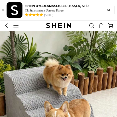
SHEIN UYGULAMASI-HAZIR, BAŞLA, STİL!
×
AL
İlk Siparişinizde Ücretsiz Kargo
(5,000)