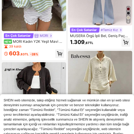
8
En Çok Satanlar
#Temiz Kız
MUSERA Örgü İpli Bel, Geniş Paçalı
En Çok Satanlar
MORI
Rahat Pantolon, Sadece Eski Zengi
1.309
MORI Kadın Y2K Yeşil Mavi Çi
NEW
,87TL
n Tarzı, Şirin Kırsal Ev Giyim, Okula
zgili Düğmeli Bisiklet Yaka Uzun Ko
39 kaldı
Dönüş, Kadınlar İçin Günlük Rahat
llu Yumuşak Bol Örme Hırka Kazak
Pantolon, Karamel Rengi, İş Ofis Kış
603
Üst, Okul ve İş Kıyafeti, Sonbahar Kı
,63TL
-28%
Şıklığı, İlkbahar Tatili
ş
SHEIN web sitemizde, talep ettiğiniz hizmeti sağlamak ve mümkün olan en iyi web sitesi
deneyimini sunmayı amaçlamak için çerezler ve benzer teknolojiler kullanıyoruz.
İstediğiniz zaman “Tümünü Reddet”, “Tümünü Kabul Et” seçeneğini kullanabilir veya
çerez tercihlerinizi ayarlayabilirsiniz. “Tümünü Kabul Et” seçeneğini seçtiğinizde, trafiği
analiz etmemize, gelişmiş işlevsellik sunmamıza ve SHEIN ile alışveriş deneyiminizi
tamamlamak için içeriği ve reklamları kişiselleştirmemize yardımcı olan tüm isteğe bağlı
çerezleri ayarlayacağız. “Tümünü Reddet” seçeneğini seçtiğinizde, web sitemizin
çalışmasını sağlayan kesinlikle gerekli çerezlerin kullanımına izin verirsiniz. Bunları