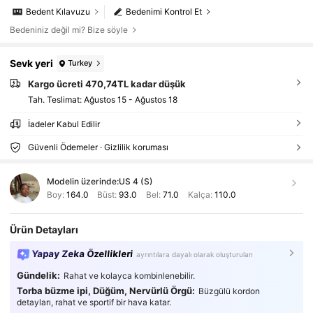
Bedent Kılavuzu
Bedenimi Kontrol Et
Bedeniniz değil mi? Bize söyle
Sevk yeri
Turkey
Kargo ücreti 470,74TL kadar düşük
Tah. Teslimat:
Ağustos 15 - Ağustos 18
İadeler Kabul Edilir
Güvenli Ödemeler · Gizlilik koruması
Modelin üzerinde:
US 4 (S)
Boy:
164.0
Büst:
93.0
Bel:
71.0
Kalça:
110.0
Ürün Detayları
Yapay Zeka Özellikleri
ayrıntılara dayalı olarak oluşturulan
Gündelik:
Rahat ve kolayca kombinlenebilir.
Torba büzme ipi, Düğüm, Nervürlü Örgü:
Büzgülü kordon
detayları, rahat ve sportif bir hava katar.