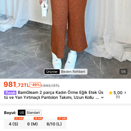
Beden Rehberi
Ürünler
1/5
981
,72TL
-49%
1.943,13TL
BamGleam 2 parça Kadın Örme Eğik Etek Üs
5,00
tü ve Yan Yırtmaçlı Pantolon Takımı, Uzun Kollu
(1)
Kazak ve Uzun Pantolon Kıyafetleri, Sonbahar/K
ış
Boyut
:
US
Standart
33 left
38 left
37 left
4
(S)
6
(M)
8/10
(L)