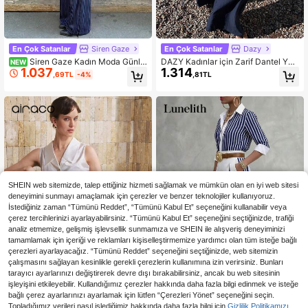
En Çok Satanlar
Siren Gaze
En Çok Satanlar
Dazy
Siren Gaze Kadın Moda Günlü
DAZY Kadınlar için Zarif Dantel Ya
NEW
1.037
1.314
k Giyim Çizgili Gömlek ve Pantolon
ma Detaylı Askılı Bluz ve Geniş Paç
,69TL
-4%
,81TL
2 Parça Takım
alı Pantolon 2 Parça Takım, İlkbaha
r/Yaz Tatili İçin Rahat Giyim Takımla
rı, Kadınlar İçin Kısa Takımlar
SHEIN web sitemizde, talep ettiğiniz hizmeti sağlamak ve mümkün olan en iyi web sitesi
deneyimini sunmayı amaçlamak için çerezler ve benzer teknolojiler kullanıyoruz.
İstediğiniz zaman “Tümünü Reddet”, “Tümünü Kabul Et” seçeneğini kullanabilir veya
çerez tercihlerinizi ayarlayabilirsiniz. “Tümünü Kabul Et” seçeneğini seçtiğinizde, trafiği
analiz etmemize, gelişmiş işlevsellik sunmamıza ve SHEIN ile alışveriş deneyiminizi
tamamlamak için içeriği ve reklamları kişiselleştirmemize yardımcı olan tüm isteğe bağlı
çerezleri ayarlayacağız. “Tümünü Reddet” seçeneğini seçtiğinizde, web sitemizin
çalışmasını sağlayan kesinlikle gerekli çerezlerin kullanımına izin verirsiniz. Bunları
tarayıcı ayarlarınızı değiştirerek devre dışı bırakabilirsiniz, ancak bu web sitesinin
işleyişini etkileyebilir. Kullandığımız çerezler hakkında daha fazla bilgi edinmek ve isteğe
bağlı çerez ayarlarınızı ayarlamak için lütfen “Çerezleri Yönet” seçeneğini seçin.
En Çok Satanlar
Airaco
En Çok Satanlar
Lunelith
Topladığımız verileri nasıl işlediğimiz hakkında daha fazla bilgi için
Gizlilik Politikamızı