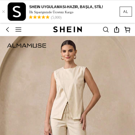
SHEIN UYGULAMASI-HAZIR, BAŞLA, STİL!
×
AL
İlk Siparişinizde Ücretsiz Kargo
(5,000)