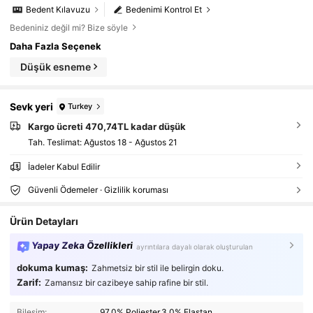
Bedent Kılavuzu
Bedenimi Kontrol Et
Bedeniniz değil mi? Bize söyle
Daha Fazla Seçenek
Düşük esneme
Sevk yeri
Turkey
Kargo ücreti 470,74TL kadar düşük
Tah. Teslimat:
Ağustos 18 - Ağustos 21
İadeler Kabul Edilir
Güvenli Ödemeler · Gizlilik koruması
Ürün Detayları
Yapay Zeka Özellikleri
ayrıntılara dayalı olarak oluşturulan
dokuma kumaş:
Zahmetsiz bir stil ile belirgin doku.
Zarif:
Zamansız bir cazibeye sahip rafine bir stil.
Bileşim:
97.0% Poliester,3.0% Elastan