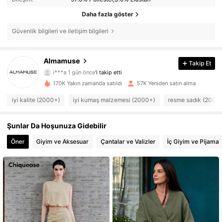
Daha fazla göster
Güvenlik bilgileri ve iletişim bilgileri
110K Takipçiler
Almamuse
4,79
Takip Et
i***a
1 gün önce
'i takip etti
c***1
göz atıyor
110K Takipçiler
170K Yakın zamanda satıldı
57K Yeniden satın alma
4,79
iyi kalite (2000+)
iyi kumaş malzemesi (2000+)
resme sadık (2000
110K Takipçiler
4,79
Şunlar Da Hoşunuza Gidebilir
110K Takipçiler
4,79
Öner
Giyim ve Aksesuar
Çantalar ve Valizler
İç Giyim ve Pijama
110K Takipçiler
4,79
110K Takipçiler
4,79
110K Takipçiler
4,79
110K Takipçiler