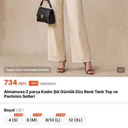
Yapay Zeka Tarafından Üretildi
1/7
734
-43%
,78TL
1.287,92TL
Almamuse 2 parça Kadın Şık Günlük Düz Renk Tank Top ve
Pantolon Setleri
Boyut
US
14 left
12 left
19 left
4
(S)
6
(M)
8/10
(L)
12
(XL)