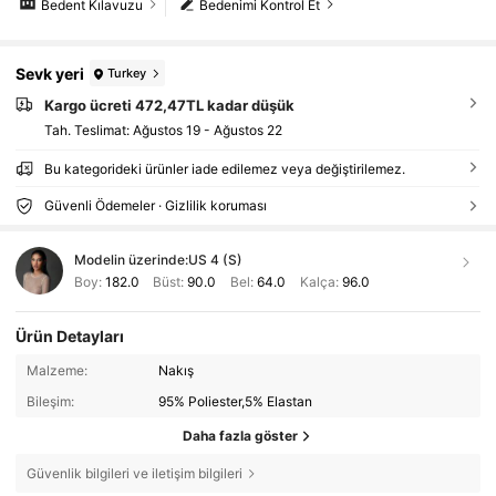
Bedent Kılavuzu
Bedenimi Kontrol Et
Sevk yeri
Turkey
Kargo ücreti 472,47TL kadar düşük
Tah. Teslimat:
Ağustos 19 - Ağustos 22
Bu kategorideki ürünler iade edilemez veya değiştirilemez.
Güvenli Ödemeler · Gizlilik koruması
Modelin üzerinde:
US 4 (S)
Boy:
182.0
Büst:
90.0
Bel:
64.0
Kalça:
96.0
Ürün Detayları
Malzeme:
Nakış
Bileşim:
95% Poliester,5% Elastan
Daha fazla göster
Güvenlik bilgileri ve iletişim bilgileri