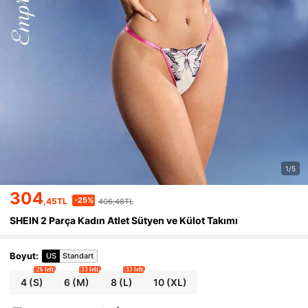
1/5
304
-25%
,45TL
406,48TL
SHEIN 2 Parça Kadın Atlet Sütyen ve Külot Takımı
Boyut
:
US
Standart
26 left
33 left
33 left
4
(S)
6
(M)
8
(L)
10
(XL)