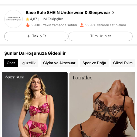
1.1M Takipçiler
4,87
Base Rule SHEIN Underwear & Sleepwear
1.1M Takipçiler
4,87
999K+ Yakın zamanda satıldı
999K+ Yeniden satın alma
1.1M Takipçiler
4,87
Takip Et
Tüm Ürünler
1.1M Takipçiler
4,87
Şunlar Da Hoşunuza Gidebilir
Öner
güzellik
Giyim ve Aksesuar
Spor ve Doğa
Güzel Evim
1.1M Takipçiler
4,87
1.1M Takipçiler
4,87
1.1M Takipçiler
4,87
1.1M Takipçiler
4,87
1.1M Takipçiler
4,87