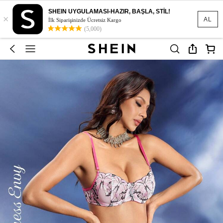
SHEIN UYGULAMASI-HAZIR, BAŞLA, STİL!
×
AL
İlk Siparişinizde Ücretsiz Kargo
(5,000)