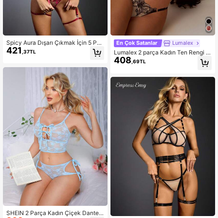
1.1M Takipçiler
4,87
1.1M Takipçiler
4,87
Spicy Aura Dışarı Çıkmak İçin 5 Par
En Çok Satanlar
Lumalex
421
ça Seksi Kadın İç Çamaşırı Seti
,37TL
Lumalex 2 parça Kadın Ten Rengi S
408
eksi İç Çamaşırı Seti
,69TL
SHEIN 2 Parça Kadın Çiçek Dantel