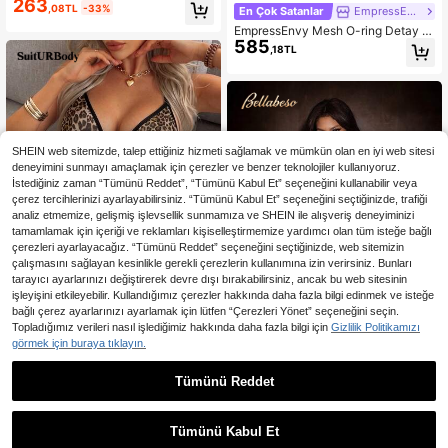
263
Fransız Şık ve Rahat İç Çamaşırı Ta
,08TL
-33%
En Çok Satanlar
EmpressEnvy
kımı
EmpressEnvy Mesh O-ring Detay Ç
585
apraz Ön Jartiyer Tanga İç Çamaşırı
,18TL
Takımı
SHEIN web sitemizde, talep ettiğiniz hizmeti sağlamak ve mümkün olan en iyi web sitesi
deneyimini sunmayı amaçlamak için çerezler ve benzer teknolojiler kullanıyoruz.
İstediğiniz zaman “Tümünü Reddet”, “Tümünü Kabul Et” seçeneğini kullanabilir veya
çerez tercihlerinizi ayarlayabilirsiniz. “Tümünü Kabul Et” seçeneğini seçtiğinizde, trafiği
analiz etmemize, gelişmiş işlevsellik sunmamıza ve SHEIN ile alışveriş deneyiminizi
tamamlamak için içeriği ve reklamları kişiselleştirmemize yardımcı olan tüm isteğe bağlı
çerezleri ayarlayacağız. “Tümünü Reddet” seçeneğini seçtiğinizde, web sitemizin
çalışmasını sağlayan kesinlikle gerekli çerezlerin kullanımına izin verirsiniz. Bunları
tarayıcı ayarlarınızı değiştirerek devre dışı bırakabilirsiniz, ancak bu web sitesinin
işleyişini etkileyebilir. Kullandığımız çerezler hakkında daha fazla bilgi edinmek ve isteğe
bağlı çerez ayarlarınızı ayarlamak için lütfen “Çerezleri Yönet” seçeneğini seçin.
Topladığımız verileri nasıl işlediğimiz hakkında daha fazla bilgi için
Gizlilik Politikamızı
En Çok Satanlar
SuitURBody
görmek için buraya tıklayın.
11,03TL tasarruf edin
SuitURBody 2 parça Kadın Seksi İç
221
Çamaşırı Seti (Kablosuz Sütyen, G-
,17TL
Tümünü Reddet
En Çok Satanlar
Bellabeso
String)
Bella Beso Kadın Tek Omuzlu Dant
265
elli Seksi İç Giyim Seti Yaz İçin
,84TL
-4%
Tümünü Kabul Et