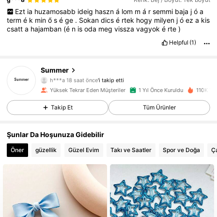
Ezt
ia
huzamosabb
ideig
haszn
á
lom
m
á
r
semmi
baja
j
ó
a
term
é
k
min
ő
s
é
ge
.
Sokan
dics
é
rtek
hogy
milyen
j
ó
ez
a
kis
csatt
a
hajamban
(é
n
is
oda
meg
vissza
vagyok
é
rte
)
Helpful
(1)
Summer
5.2K Takipçiler
4,93
h***a
18 saat önce
'i takip etti
5.2K Takipçiler
4,93
Yüksek Tekrar Eden Müşteriler
1 Yıl Önce Kuruldu
110K Yak
5.2K Takipçiler
4,93
Takip Et
Tüm Ürünler
5.2K Takipçiler
4,93
Şunlar Da Hoşunuza Gidebilir
5.2K Takipçiler
4,93
Öner
güzellik
Güzel Evim
Takı ve Saatler
Spor ve Doğa
Ça
5.2K Takipçiler
4,93
5.2K Takipçiler
4,93
5.2K Takipçiler
4,93
5.2K Takipçiler
4,93