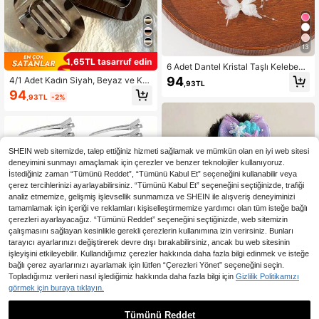
13
1,65TL tasarruf edin
6 Adet Dantel Kristal Taşlı Kelebek
Saç Tokası Günlük Kullanım İçin Pe
94
4/1 Adet Kadın Siyah, Beyaz ve Ka
,93TL
nçe Toka Zarif Saç Klipsi Okul Akse
hverengi Kaplumbağa Kabuğu Dese
94
suarı Parti Saç Tokası
,93TL
-2%
nli Plastik Hafif Saç Tokası, Banyo,
Yüz Yıkama ve Kıyafet Kombinleri İ
çin Uygun
SHEIN web sitemizde, talep ettiğiniz hizmeti sağlamak ve mümkün olan en iyi web sitesi
deneyimini sunmayı amaçlamak için çerezler ve benzer teknolojiler kullanıyoruz.
İstediğiniz zaman “Tümünü Reddet”, “Tümünü Kabul Et” seçeneğini kullanabilir veya
çerez tercihlerinizi ayarlayabilirsiniz. “Tümünü Kabul Et” seçeneğini seçtiğinizde, trafiği
analiz etmemize, gelişmiş işlevsellik sunmamıza ve SHEIN ile alışveriş deneyiminizi
tamamlamak için içeriği ve reklamları kişiselleştirmemize yardımcı olan tüm isteğe bağlı
çerezleri ayarlayacağız. “Tümünü Reddet” seçeneğini seçtiğinizde, web sitemizin
çalışmasını sağlayan kesinlikle gerekli çerezlerin kullanımına izin verirsiniz. Bunları
tarayıcı ayarlarınızı değiştirerek devre dışı bırakabilirsiniz, ancak bu web sitesinin
işleyişini etkileyebilir. Kullandığımız çerezler hakkında daha fazla bilgi edinmek ve isteğe
'
Tek boyut
' ile benzer ürünleri göster
Tümünü Görüntüle
bağlı çerez ayarlarınızı ayarlamak için lütfen “Çerezleri Yönet” seçeneğini seçin.
Topladığımız verileri nasıl işlediğimiz hakkında daha fazla bilgi için
Gizlilik Politikamızı
görmek için buraya tıklayın.
0,54TL tasarruf edin
Tümünü Reddet
1 adet Deniz Kızı Prenses Kız Çocu