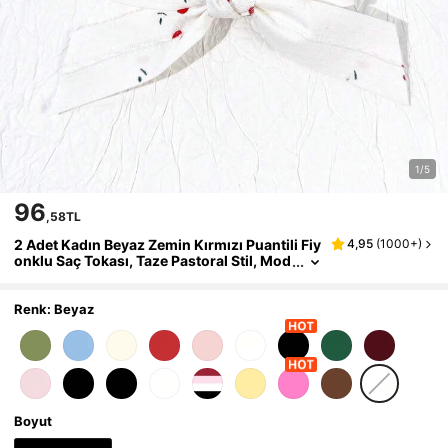
1/5
96
,58TL
2 Adet Kadın Beyaz Zemin Kırmızı Puantili Fiy
4,95
(
1000+
)
onklu Saç Tokası, Taze Pastoral Stil, Mod
aya Uygun Çok Yönlü Saç Aksesuarı, Saç
Klipsi
Renk: Beyaz
Boyut