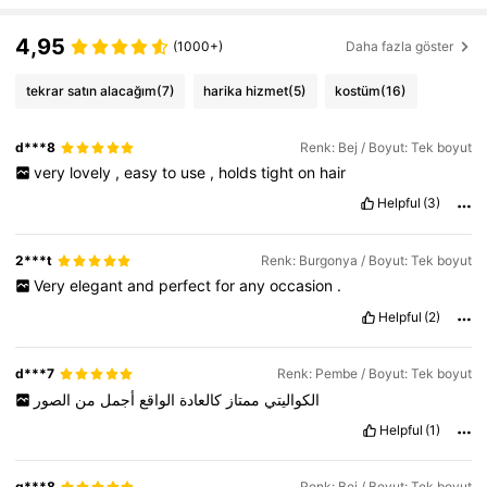
4,95
(1000+)
Daha fazla göster
tekrar satın alacağım
(7)
harika hizmet
(5)
kostüm
(16)
d***8
Renk: Bej / Boyut: Tek boyut
very
lovely
,
easy
to
use
,
holds
tight
on
hair
Helpful
(3)
2***t
Renk: Burgonya / Boyut: Tek boyut
Very
elegant
and
perfect
for
any
occasion
.
Helpful
(2)
d***7
Renk: Pembe / Boyut: Tek boyut
الكواليتي
ممتاز
كالعادة
الواقع
أجمل
من
الصور
Helpful
(1)
g***8
Renk: Bej / Boyut: Tek boyut