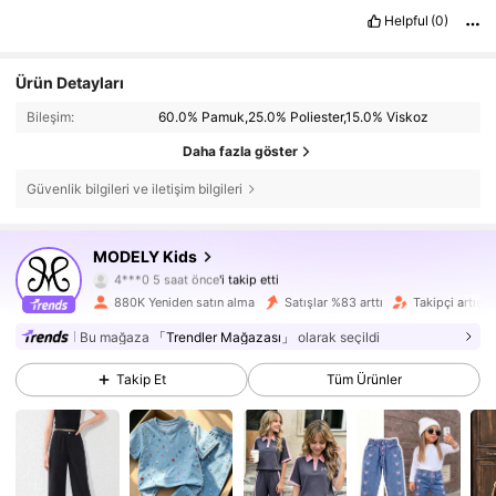
Helpful
(0)
Ürün Detayları
Bileşim:
60.0% Pamuk,25.0% Poliester,15.0% Viskoz
Daha fazla göster
Güvenlik bilgileri ve iletişim bilgileri
MODELY Kids
271K Takipçiler
4,86
4***0
5 saat önce
'i takip etti
880K Yeniden satın alma
Satışlar %83 arttı
Takipçi artışı
271K Takipçiler
4,86
Bu mağaza
「Trendler Mağazası」
olarak seçildi
271K Takipçiler
4,86
Takip Et
Tüm Ürünler
271K Takipçiler
4,86
271K Takipçiler
4,86