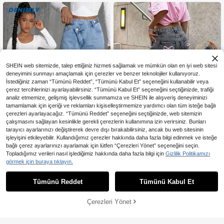
nüş, Yaz, Kış, Sonbahar
ntolon, Yumuşak Günlük Giyim, Son
bahar, Rave Festivali, Ev ve Sokak
Giyimi, Okul İçin Bol Jean, Akşam G
iyimi
SHEIN web sitemizde, talep ettiğiniz hizmeti sağlamak ve mümkün olan en iyi web sitesi
deneyimini sunmayı amaçlamak için çerezler ve benzer teknolojiler kullanıyoruz.
İstediğiniz zaman “Tümünü Reddet”, “Tümünü Kabul Et” seçeneğini kullanabilir veya
çerez tercihlerinizi ayarlayabilirsiniz. “Tümünü Kabul Et” seçeneğini seçtiğinizde, trafiği
analiz etmemize, gelişmiş işlevsellik sunmamıza ve SHEIN ile alışveriş deneyiminizi
tamamlamak için içeriği ve reklamları kişiselleştirmemize yardımcı olan tüm isteğe bağlı
çerezleri ayarlayacağız. “Tümünü Reddet” seçeneğini seçtiğinizde, web sitemizin
çalışmasını sağlayan kesinlikle gerekli çerezlerin kullanımına izin verirsiniz. Bunları
tarayıcı ayarlarınızı değiştirerek devre dışı bırakabilirsiniz, ancak bu web sitesinin
işleyişini etkileyebilir. Kullandığımız çerezler hakkında daha fazla bilgi edinmek ve isteğe
6
5
bağlı çerez ayarlarınızı ayarlamak için lütfen “Çerezleri Yönet” seçeneğini seçin.
SHEIN Genç Kızlar İçin 2026 İlkbah
Genç Kızlar İçin Bol Kesim Rah
NEW
Topladığımız verileri nasıl işlediğimiz hakkında daha fazla bilgi için
Gizlilik Politikamızı
ar Yaz Yeni Havalı Okul Sokak Stili
at Günlük Kelebek İşlemeli Düz Paç
21 kaldı
1.272
görmek için buraya tıklayın.
,55TL
Açık Mavi Çok Renkli Kot Geniş Pa
a Geniş Paça Kot Pantolon
1.033
çalı Uzun Pantolon Büyük Beden Kı
,85TL
z Çocukları İçin Yüksek Bel Bol Kes
Tümünü Reddet
Tümünü Kabul Et
im Düz Salaş Marka Kargo Pantolo
n İlkbahar Yaz Çok Yönlü Günlük Pa
ntolon
Çerezleri Yönet
SEPETE EKLE