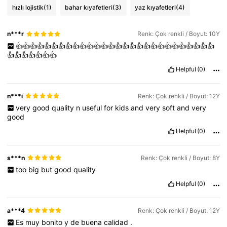
hızlı lojistik
(1)
bahar kıyafetleri
(3)
yaz kıyafetleri
(4)
n***r
Renk: Çok renkli / Boyut: 10Y
👍👍👍👍👍👍👍👍👍👍👍👍👍👍👍👍👍👍👍👍👍👍👍👍👍👍👍👍
👍👍👍👍👍👍👍
Helpful
(0)
n***i
Renk: Çok renkli / Boyut: 12Y
very
good
quality
n
useful
for
kids
and
very
soft
and
very
good
Helpful
(0)
s***n
Renk: Çok renkli / Boyut: 8Y
too
big
but
good
quality
Helpful
(0)
a***4
Renk: Çok renkli / Boyut: 12Y
Es
muy
bonito
y
de
buena
calidad
.