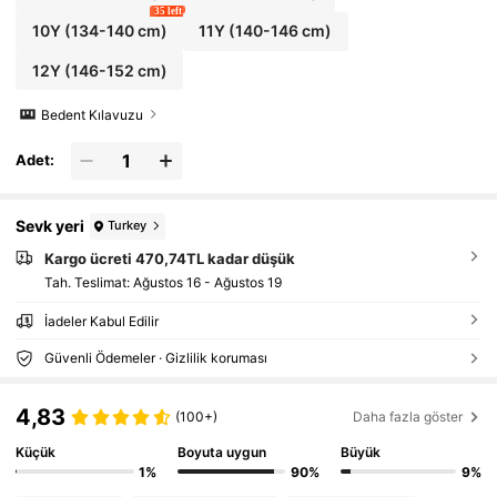
35 left
10Y
(134-140 cm)
11Y
(140-146 cm)
12Y
(146-152 cm)
Bedent Kılavuzu
Adet:
Sevk yeri
Turkey
Kargo ücreti 470,74TL kadar düşük
Tah. Teslimat:
Ağustos 16 - Ağustos 19
İadeler Kabul Edilir
Güvenli Ödemeler · Gizlilik koruması
4,83
(100+)
Daha fazla göster
Küçük
Boyuta uygun
Büyük
1%
90%
9%