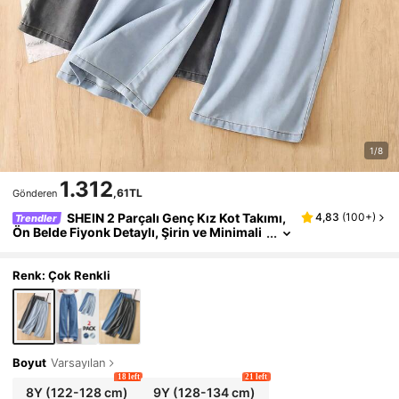
1/8
1.312
,61TL
Gönderen
SHEIN 2 Parçalı Genç Kız Kot Takımı,
4,83
(
100+
)
Trendler
Ön Belde Fiyonk Detaylı, Şirin ve Minimali
st, Günlük Kullanıma Uygun, Lastikli Bel D
üz Paça Pantolon, Yumuşak Pamuk Karışımı A
çık Mavi + Gri Yıkanmış Kot Kumaş, Günlük Gi
Renk: Çok Renkli
yim ve Tatil İçin Uygun
Boyut
Varsayılan
18 left
21 left
8Y
(122-128 cm)
9Y
(128-134 cm)