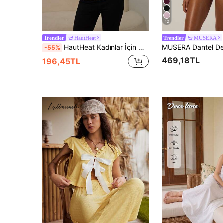
12
HautHeat
MUSERA
Trendler
Trendler
HautHeat Kadınlar İçin Günlük Asimetrik Omuzlu Tişört, Günlük Giyim İçin Düz Renk Büküm Düğüm, Yumuşak ve Rahat, Ev, Katmanlı, Her Gün Seksi, Uzun Kollu Örgü Tişört, Kış
-55%
469,18TL
196,45TL