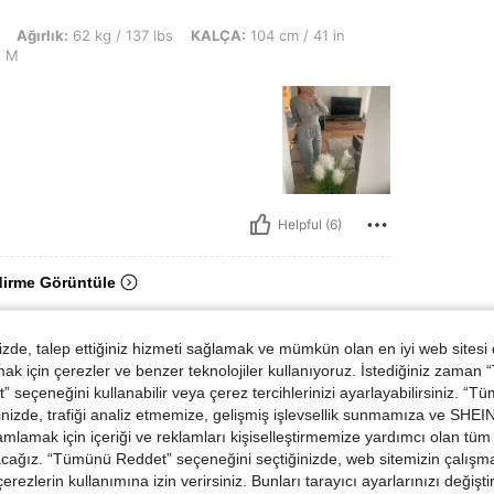
kg / 137 lbs, KALÇA: 104 cm / 41 in, Büst: 97 cm / 38 in, Bel: 72 cm / 28 in, Renk
Ağırlık:
62 kg / 137 lbs
KALÇA:
104 cm / 41 in
:
M
Helpful (6)
dirme Görüntüle
de, talep ettiğiniz hizmeti sağlamak ve mümkün olan en iyi web sitesi
 için çerezler ve benzer teknolojiler kullanıyoruz. İstediğiniz zaman
 seçeneğini kullanabilir veya çerez tercihlerinizi ayarlayabilirsiniz. “T
nizde, trafiği analiz etmemize, gelişmiş işlevsellik sunmamıza ve SHEIN 
mlamak için içeriği ve reklamları kişiselleştirmemize yardımcı olan tüm 
acağız. “Tümünü Reddet” seçeneğini seçtiğinizde, web sitemizin çalışm
 çerezlerin kullanımına izin verirsiniz. Bunları tarayıcı ayarlarınızı değişt