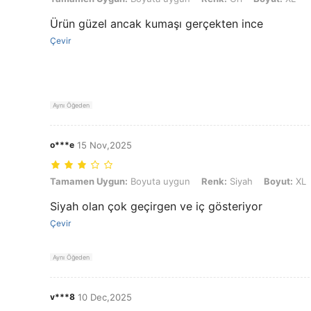
Ürün güzel ancak kumaşı gerçekten ince
Çevir
Aynı Öğeden
o***e
15 Nov,2025
Tamamen Uygun: Boyuta uygun, Renk: Siyah, Boyut: XL
Tamamen Uygun:
Boyuta uygun
Renk:
Siyah
Boyut:
XL
Siyah olan çok geçirgen ve iç gösteriyor
Çevir
Aynı Öğeden
v***8
10 Dec,2025