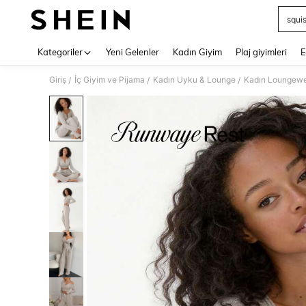
squi
Use up 
Kategoriler
Yeni Gelenler
Kadın Giyim
Plaj giyimleri
E
Giriş
İç Giyim ve Pijama
Kadın Uyku & Lounge
Kadın Loungew
/
/
/