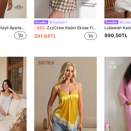
ZzzCrew
Lulla
Trendler
Trendler
MUSERA Dantel Detaylı Ayarlanabilir Askılı Askılı Bluz ve Dar Kesim Boxer Şort Çoklu Paket İç Çamaşırı Akşam Günlük Seksi Yazlık
ZzzCrew Kadın Ekose Fiyonk Askılı Gecelik
-25%
990,50TL
291,94TL