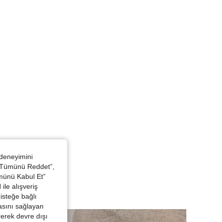
: Gri, Boyut: M
 deneyimini
 “Tümünü Reddet”,
ümünü Kabul Et”
ile alışveriş
isteğe bağlı
asını sağlayan
irerek devre dışı