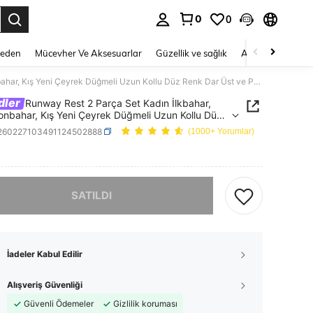
0
0
 to select.
Beden
Mücevher Ve Aksesuarlar
Güzellik ve sağlık
Ayakkabı
Ev T
Runway Rest 2 Parça Set Kadın İlkbahar, Yaz, Sonbahar, Kış Yeni Çeyrek Düğmeli Uzun Kollu Düz Renk Dar Üst ve Pantolon Takım Rahat Kıyafet, Sonbahar Giysileri
dler
Runway Rest 2 Parça Set Kadın İlkbahar,
onbahar, Kış Yeni Çeyrek Düğmeli Uzun Kollu Düz
ar Üst ve Pantolon Takım Rahat Kıyafet,
i260227103491124502888
(1000+ Yorumlar)
ar Giysileri
ICE AND AVAILABILITY
, ürün tükendi.
SATILDI
İadeler Kabul Edilir
Alışveriş Güvenliği
Güvenli Ödemeler
Gizlilik koruması