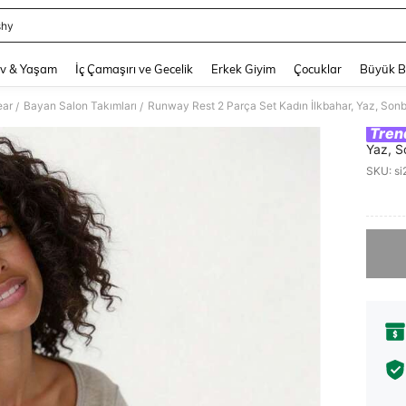
shy
and down arrow keys to navigate search Son arama and Keşif Arama. Press Enter
v & Yaşam
İç Çamaşırı ve Gecelik
Erkek Giyim
Çocuklar
Büyük 
ear
Bayan Salon Takımları
/
/
Tren
Yaz, S
Renk D
SKU: s
Sonbah
PR
Üzgünüm