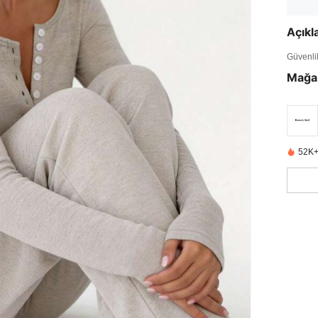
Açık
Güvenlik 
Mağa
52K+