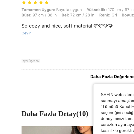
Tamamen Uygun: Boyuta uygun, Yükseklik: 170 cm / 67 in, Ağırlık: 62 
Tamamen Uygun:
Boyuta uygun
Yükseklik:
170 cm / 67 in
Büst:
97 cm / 38 in
Bel:
72 cm / 28 in
Renk:
Gri
Boyut
So cozy and nice, soft material 🩷🩷🩷🩷
Çevir
Aynı Öğeden
Daha Fazla Değerlen
SHEIN web sitemiz
sunmayı amaçlamak
“Tümünü Kabul Et”
Daha Fazla Detay(10)
seçeneğini seçtiği
deneyiminizi tama
çerezleri ayarlay
kesinlikle gerekli