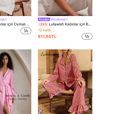
wish
Lullawish
Trendler
Lullawish Kadınlar için Oymalı Nakışlı Askılı Bluz ve Pantolon Pijama Takımı
Lullawish Kadınlar için Bohem Tarzı Bol Kesim Tatil Günlük Renk Bloklu Geometrik Üçgen Dantel Yama Detaylı Fiyonklu Rahat Pijama Takımı
-25%
12 kaldı
811,60TL