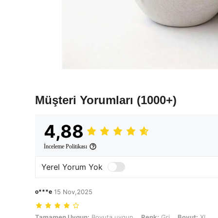
Müşteri Yorumları
(1000+)
4,88
İnceleme Politikası
Yerel Yorum Yok
o***e
15 Nov,2025
Tamamen Uygun: Boyuta uygun, Renk: Gri, Boyut: XL
Tamamen Uygun:
Boyuta uygun
Renk:
Gri
Boyut:
XL