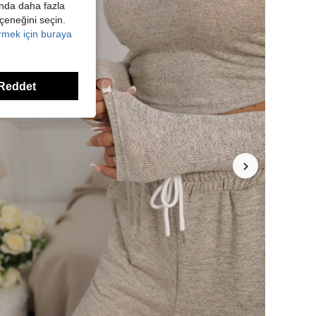
kında daha fazla
eçeneğini seçin.
örmek için buraya
Reddet