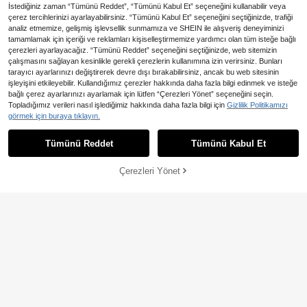
İstediğiniz zaman “Tümünü Reddet”, “Tümünü Kabul Et” seçeneğini kullanabilir veya
10
çerez tercihlerinizi ayarlayabilirsiniz. “Tümünü Kabul Et” seçeneğini seçtiğinizde, trafiği
analiz etmemize, gelişmiş işlevsellik sunmamıza ve SHEIN ile alışveriş deneyiminizi
En Çok Satanlar
Swim SXY
tamamlamak için içeriği ve reklamları kişiselleştirmemize yardımcı olan tüm isteğe bağlı
Swim SXY Kadınlar için Şık Düz Re
çerezleri ayarlayacağız. “Tümünü Reddet” seçeneğini seçtiğinizde, web sitemizin
nk Seksi Yaz Tatili Bikini Takımı
715
En Çok Satanlar
Sirith
çalışmasını sağlayan kesinlikle gerekli çerezlerin kullanımına izin verirsiniz. Bunları
,57TL
tarayıcı ayarlarınızı değiştirerek devre dışı bırakabilirsiniz, ancak bu web sitesinin
Sirith Kadınlar için Derin Dekolteli B
işleyişini etkileyebilir. Kullandığımız çerezler hakkında daha fazla bilgi edinmek ve isteğe
12
23
ikini Takımı, Tatil, Fotoğraf Çekimi,
896
,66TL
Yüzme, Kaplıca, Plaj, Havuz Partisi,
bağlı çerez ayarlarınızı ayarlamak için lütfen “Çerezleri Yönet” seçeneğini seçin.
En Çok Satanlar
#Yazlık Yüksek Bel
En Çok Satanlar
#Yaz Tatili Bikinileri
Güneşten Korunma, İp Dekorasyon
Topladığımız verileri nasıl işlediğimiz hakkında daha fazla bilgi için
Gizlilik Politikamızı
u, Metal Aksesuar, Siyah Seri için U
Swim Mod Düğüm Sarmal Sade Ka
Swim Mod Kadınlar İçin Ayarlanabili
görmek için buraya tıklayın.
Benzer stokta olan ürünleri göster
Tümünü Görüntüle
ygundur
dın Örtüleri
r Askılı Puantiye Desenli Bikini, Sek
260
554
,11TL
,24TL
si Plaj Giyimi Mayo, İlkbahar/Yaz
Tümünü Reddet
Tümünü Kabul Et
Üzgünüm, ürün tükendi.
Çerezleri Yönet
TÜKENDI
4
En Çok Satanlar
Swim Mod
Swim Mod Kadınlar için Yazlık Plaj
Çizgili Fırfırlı Bikini Takımı