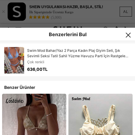
SHEIN UYGULAMASI-HAZIR, BAŞLA, STİL!
×
AL
İlk Siparişinizde Ücretsiz Kargo
(5,000)
Benzerlerini Bul
Swim Mod Bahar/Yaz 2 Parça Kadın Plaj Giyim Seti, Şık
Sevimli Seksi Tatil Sahil Yüzme Havuzu Parti İçin Rastgele
Baskılı Çizgili Köpek Dişi Kabuk Kolye Uçlu Çift Askılı
Çok renkli
Boyundan Bağlamalı Sırtı Açık Bağlamalı Üçgen Üst ve Yan
636,00TL
Bağlamalı Bikini Altı Seti
Benzer Ürünler