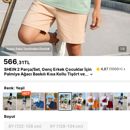
1/8
Yapay Zeka Tarafından Üretildi
566
,31TL
SHEIN 2 Parça/Set, Genç Erkek Çocuklar İçin
4,87
(
1000+
)
Palmiye Ağacı Baskılı Kısa Kollu Tişört ve
Düz Renk Şort Takımı, Günlük Kullanım,
Tatil, Spor ve Yaz İçin Uygundur
Renk: Yeşil
Boyut
8Y
(122-128 cm)
9Y
(128-134 cm)