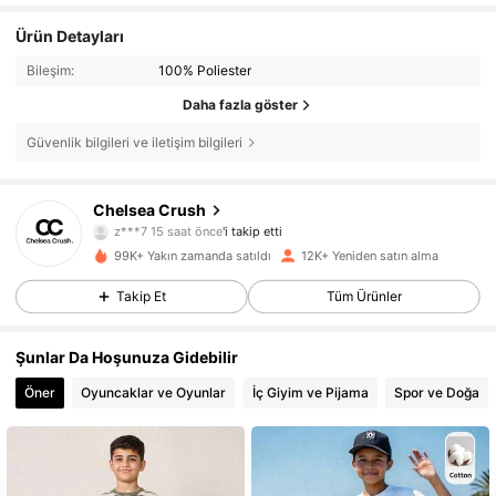
Ürün Detayları
Bileşim:
100% Poliester
Daha fazla göster
Güvenlik bilgileri ve iletişim bilgileri
11K Takipçiler
4,83
Chelsea Crush
z***7
15 saat önce
'i takip etti
s***1
göz atıyor
11K Takipçiler
4,83
99K+ Yakın zamanda satıldı
12K+ Yeniden satın alma
Takip Et
Tüm Ürünler
11K Takipçiler
4,83
Şunlar Da Hoşunuza Gidebilir
11K Takipçiler
4,83
Öner
Oyuncaklar ve Oyunlar
İç Giyim ve Pijama
Spor ve Doğa
11K Takipçiler
4,83
11K Takipçiler
4,83