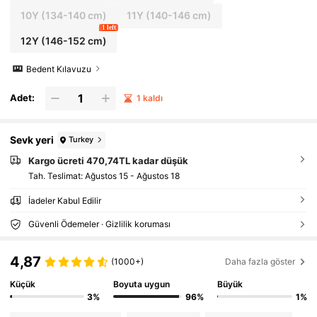
10Y
(134-140 cm)
11Y
(140-146 cm)
1 left
12Y
(146-152 cm)
Bedent Kılavuzu
Adet:
1 kaldı
Sevk yeri
Turkey
Kargo ücreti 470,74TL kadar düşük
Tah. Teslimat:
Ağustos 15 - Ağustos 18
İadeler Kabul Edilir
Güvenli Ödemeler · Gizlilik koruması
4,87
(1000+)
Daha fazla göster
Küçük
Boyuta uygun
Büyük
3%
96%
1%