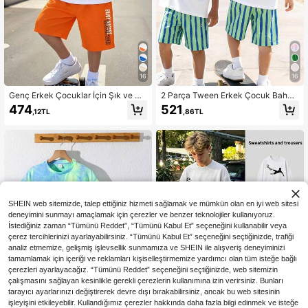
16
16
Genç Erkek Çocuklar İçin Şık ve Ra
2 Parça Tween Erkek Çocuk Bahar/
hat 2 Parçalı Günlük Takım, Erkek Ç
Yaz Kısa Kollu Tişört ve Şort Takımı,
474
521
,12TL
,86TL
ocuklar İçin Günlük Kıyafet, Yumuş
Eşleşen Şortlu Benzersiz Kaplumba
ak ve Rahat Kısa Kollu Tişört ve Şor
ğa Baskılı, Dikkat Çekici Sokak Stili
t Spor Takımı, Tropikal Palmiye Ağa
Günlük Kombin, Günlük Kullanım, St
cı Desenli, Yaz İçin Mükemmel, Şık
ili, Plaj, Hafta Sonu ve Yaz Kombinl
Günlük Giyim, Okula Dönüş, Tatil, A
eri İçin İdeal, Şık Giyim, Geziler, Tati
çık Hava Pikniği, Sokak Fotoğrafçılı
l, Seyahat ve Fotoğraf Çekimleri İçi
ğı, Kampüs, Festivaller, Hediye İçin
n Uygun, Bahar/Yaz 2026 Yeni Mod
Uygun
a
SHEIN web sitemizde, talep ettiğiniz hizmeti sağlamak ve mümkün olan en iyi web sitesi
deneyimini sunmayı amaçlamak için çerezler ve benzer teknolojiler kullanıyoruz.
İstediğiniz zaman “Tümünü Reddet”, “Tümünü Kabul Et” seçeneğini kullanabilir veya
çerez tercihlerinizi ayarlayabilirsiniz. “Tümünü Kabul Et” seçeneğini seçtiğinizde, trafiği
analiz etmemize, gelişmiş işlevsellik sunmamıza ve SHEIN ile alışveriş deneyiminizi
tamamlamak için içeriği ve reklamları kişiselleştirmemize yardımcı olan tüm isteğe bağlı
çerezleri ayarlayacağız. “Tümünü Reddet” seçeneğini seçtiğinizde, web sitemizin
çalışmasını sağlayan kesinlikle gerekli çerezlerin kullanımına izin verirsiniz. Bunları
tarayıcı ayarlarınızı değiştirerek devre dışı bırakabilirsiniz, ancak bu web sitesinin
işleyişini etkileyebilir. Kullandığımız çerezler hakkında daha fazla bilgi edinmek ve isteğe