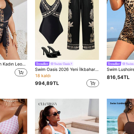
nkli Pullar Tek Parça Mayo, Yaz Plaj Tatili
Swim Oasis
Swim 
Trendler
Trendler
Swim Oasis 2026 Yeni İlkbahar/Yaz Büyük Beden Siyah Tek Parça Baskılı Tulum ve Uyumlu Baskılı File Pantolon Günlük Tatil Takımı
18 kaldı
816,54TL
994,89TL