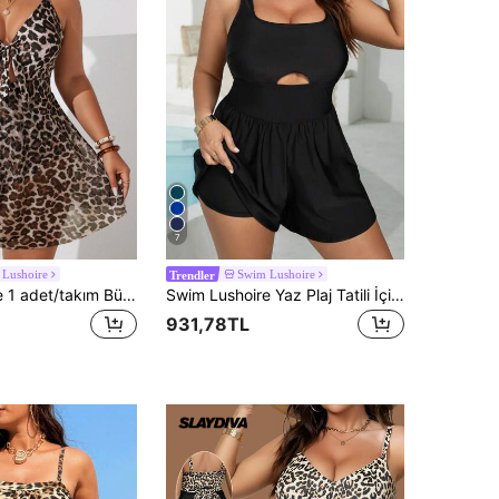
7
Lushoire
Swim Lushoire
Trendler
Swim Lushoire 1 adet/takım Büyük Beden Kadın Leopar Desenli Askılı Tek Parça Mayo
Swim Lushoire Yaz Plaj Tatili İçin Büyük Beden Rahat Spor Kare Yaka Bol Tek Parça Mayo
931,78TL