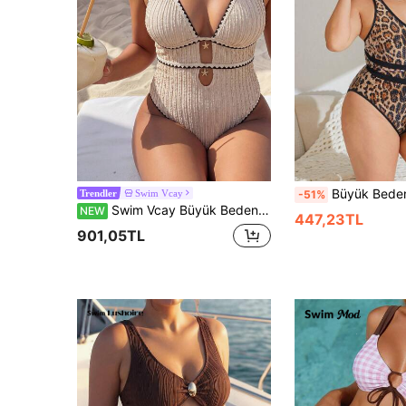
Büyük Beden Kadın Leopar Desenli ve Kontrast Re
Swim Vcay
-51%
Trendler
Swim Vcay Büyük Beden Kadın Tek Parça Rastgele Kumaşlı Zarif Çiçek Desenli Günlük Mayo
NEW
447,23TL
901,05TL