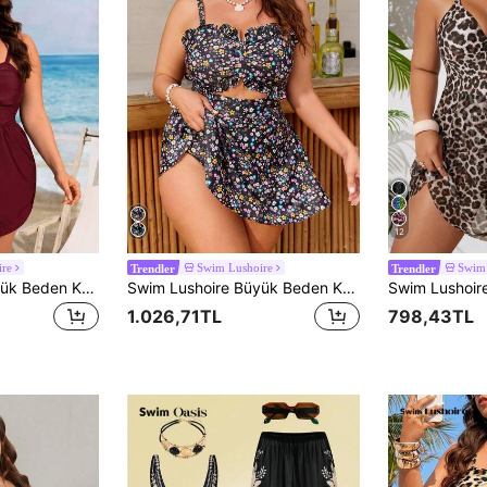
12
ire
Swim Lushoire
Swim 
Trendler
Trendler
Swim Lushoire Büyük Beden Kadın Düz Renk Büzgülü İnce Askılı Şortlu Mayo, Plaj Tatili, Havuz Partisi ve Plaj Partisi İçin Uygun
Swim Lushoire Büyük Beden Kadın 2 Parçalı Minik Çiçekli Fırfırlı Delikli Tankini Mayo Takımı, Günlük Kullanım ve Tatil İçin Uygun
1.026,71TL
798,43TL