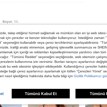
XL
Boyut:
1XL
de, talep ettiğiniz hizmeti sağlamak ve mümkün olan en iyi web sitesi
 için çerezler ve benzer teknolojiler kullanıyoruz. İstediğiniz zaman
 seçeneğini kullanabilir veya çerez tercihlerinizi ayarlayabilirsiniz. “T
nizde, trafiği analiz etmemize, gelişmiş işlevsellik sunmamıza ve SHEIN 
Helpful (0)
mlamak için içeriği ve reklamları kişiselleştirmemize yardımcı olan tüm 
acağız. “Tümünü Reddet” seçeneğini seçtiğinizde, web sitemizin çalışm
 çerezlerin kullanımına izin verirsiniz. Bunları tarayıcı ayarlarınızı değişt
ancak bu web sitesinin işleyişini etkileyebilir. Kullandığımız çerezler hak
steğe bağlı çerez ayarlarınızı ayarlamak için lütfen “Çerezleri Yönet” s
eri nasıl işlediğimiz hakkında daha fazla bilgi için
Gizlilik Politikamızı g
ünler
et
Tümünü Kabul Et
Tümünü 