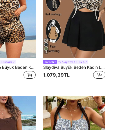
4
Lushoire
Slaydiva CURVE
Trendler
Swim Lushoire Büyük Beden Kadın Askılı Bikini Üstü, Dijital Leopar Desenli, Yaz Plaj Tatili İçin Uygun, Çita Desenli Büyük Beden Kadın Mayoları, Leopar Desenli Tek Parça İki Parça Hayvan Desenli Leopar Desenli Mayo, Leopar Desenli Mayo, Zebra Desenli Mayo, Zante Tatil Kıyafeti, Yummy Control Mayo, Hayvanat Bahçesi Kıyafetleri Kadın
Slaydiva Büyük Beden Kadın Leopar Desenli Ayarlanabilir Askılı Mayo Elbise
1.079,39TL