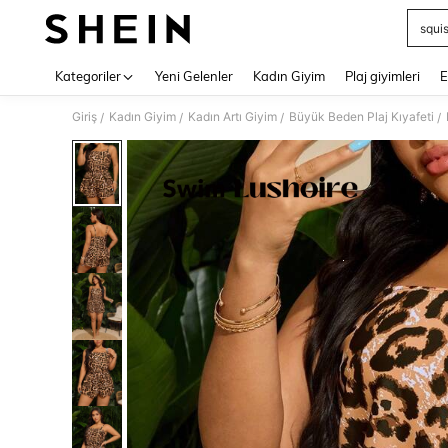
squi
Use up 
Kategoriler
Yeni Gelenler
Kadın Giyim
Plaj giyimleri
E
Giriş
Kadın Giyim
Kadın Artı Giyim
Büyük Beden Plaj Kıyafeti
/
/
/
/