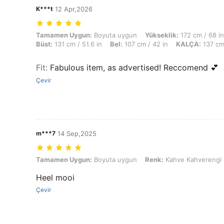
K***t
12 Apr,2026
Tamamen Uygun: Boyuta uygun, Yükseklik: 172 cm / 68 in, Ağırlık: 12
Tamamen Uygun:
Boyuta uygun
Yükseklik:
172 cm / 68 in
Büst:
131 cm / 51.6 in
Bel:
107 cm / 42 in
KALÇA:
137 cm 
Fit
:
Fabulous item, as advertised! Reccomend 💕
Çevir
m***7
14 Sep,2025
Tamamen Uygun: Boyuta uygun, Renk: Kahve Kahverengi, Boyut: 1
Tamamen Uygun:
Boyuta uygun
Renk:
Kahve Kahverengi
Heel mooi
Çevir