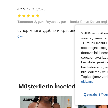
d***8
12 Oct,2025
Tamamen Uygun: Boyuta uygun, Renk: Kahve Kahverengi, Boyut: 1
Tamamen Uygun:
Boyuta uygun
Renk:
Kahve Kahverengi
супер много удобно и красиво
SHEIN web sitemiz
Çevir
sunmayı amaçlamak
“Tümünü Kabul Et”
seçeneğini seçtiği
deneyiminizi tama
çerezleri ayarlay
kesinlikle gerekli
bırakabilirsiniz, 
bilgi edinmek ve i
Topladığımız veril
tıklayın.
Müşterilerin İncelediği Diğer Ür
Çerezleri Yön