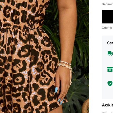
Bedenin
Ödeme 
Sev
Açık