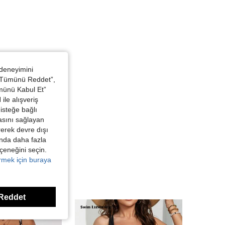
 deneyimini
 “Tümünü Reddet”,
ümünü Kabul Et”
ile alışveriş
isteğe bağlı
asını sağlayan
irerek devre dışı
kında daha fazla
eçeneğini seçin.
örmek için buraya
Reddet