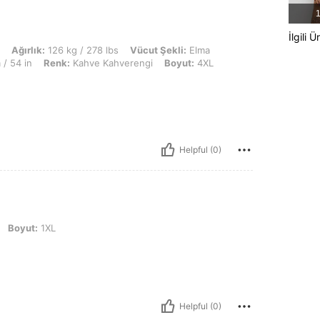
1
İlgili Ü
6 kg / 278 lbs, Vücut Şekli: Elma, Büst: 131 cm / 51.6 in, Bel: 107 cm / 42 in, K
Ağırlık:
126 kg / 278 lbs
Vücut Şekli:
Elma
/ 54 in
Renk:
Kahve Kahverengi
Boyut:
4XL
Helpful (0)
XL
Boyut:
1XL
Helpful (0)