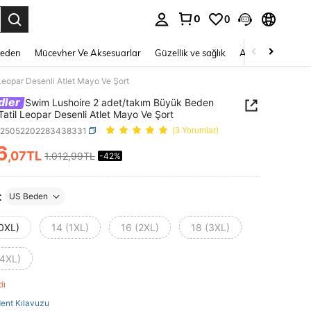
0
0
 to select.
Beden
Mücevher Ve Aksesuarlar
Güzellik ve sağlık
Ayakkabı
Ev T
eopar Desenli Atlet Mayo Ve Şort
dler
Swim Lushoire 2 adet/takım Büyük Beden
Tatil Leopar Desenli Atlet Mayo Ve Şort
z25052202283438331
(3 Yorumlar)
6
,07TL
1.012,99TL
-42%
ICE AND AVAILABILITY
t
US Beden
(0XL)
14 (1XL)
16 (2XL)
18 (3XL)
(4XL)
ldı
ent Kılavuzu