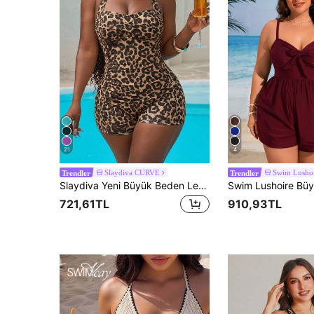
21
4
Slaydiva CURVE
Swim Lusho
Trendler
Trendler
Slaydiva Yeni Büyük Beden Leopar Desenli Tek Parça Mayo, Tatil Plajı Büyük Beden Mayo, Kahverengi Leopar Desenli Büyük Beden Mayo, Büyük Beden Halter Yaka Mayo, Büyük Beden Tek Parça Mayo
721,61TL
910,93TL