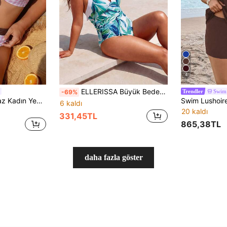
4
ELLERISSA Büyük Beden Yeşil Tropikal Baskılı 50'ler Tarzı Halter Yaka Tek Parça Mayo
Swim 
-69%
Trendler
Swim Mod 2026 Yaz Kadın Yeni Pembe Ekose Baskılı Kalın Askılı Büyük Beden Moda Plaj Seti
6 kaldı
20 kaldı
331,45TL
865,38TL
daha fazla göster