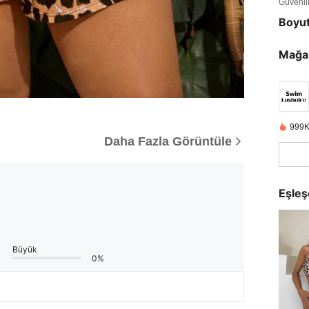
Güvenlik 
Boyu
Mağa
999K
Daha Fazla Görüntüle
Eşleş
Büyük
0%