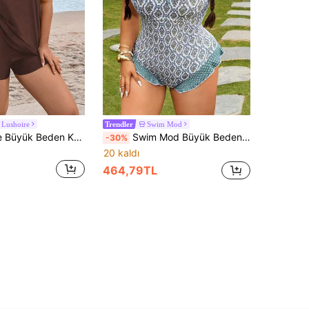
Lushoire
Swim Mod
Trendler
Swim Lushoire Büyük Beden Kadınlar İçin 2 Parçalı Bol Kesim Rahat Düz Renk Tankini Mayo Takımı, Plaj ve Tatil İçin Uygun
Swim Mod Büyük Beden Kadın Minik Çiçek Desenli Tek Parça Mayo
-30%
20 kaldı
464,79TL