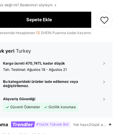
iz değil mi? Bedeninizi söyleyin
Sepete Ekle
sırasında hesaplanan
12
SHEIN Puanına kadar kazanın.
k yeri
Turkey
Kargo ücreti 470,74TL kadar düşük
Tah. Teslimat:
Ağustos 18 - Ağustos 21
Bu kategorideki ürünler iade edilemez veya
değiştirilemez.
Alışveriş Güvenliği
Güvenli Ödemeler
Gizlilik koruması
lama
Trendler
#Yazlık Yüksek Bel
Yok hayır,Düşük alt çevre pozisyon