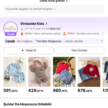
Daha fazla göster
Güvenlik bilgileri ve iletişim bilgileri
619K Takipçiler
4,89
Vintaside Kids
a***0
5 saat önce
'i takip etti
d***2
göz atıyor
999K+ Yakın zamanda satıldı
999K+ Yeniden satın alma
T
619K Takipçiler
4,89
Bu mağaza
「Trendler Mağazası」
olarak seçildi
619K Takipçiler
4,89
Takip Et
Tüm Ürünler
619K Takipçiler
4,89
619K Takipçiler
4,89
619K Takipçiler
4,89
591
429
660
678
1.
,55TL
,67TL
,15TL
,26TL
619K Takipçiler
4,89
Şunlar Da Hoşunuza Gidebilir
619K Takipçiler
4,89