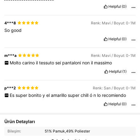
Helpful
(0)
4***8
Renk: Mavi / Boyut: 0-1M
So
good
Helpful
(0)
m***a
Renk: Mavi / Boyut: 0-1M
Molto
carino
il
tessuto
sei
pantaloni
non
il
massimo
Helpful
(1)
p***2
Renk: Sarı / Boyut: 0-1M
Es
super
bonito
y
el
amarillo
super
chill
ó
n
lo
recomiendo
Helpful
(0)
Ürün Detayları
Bileşim:
51% Pamuk,49% Poliester