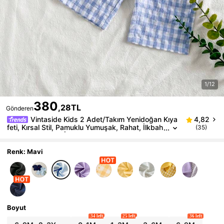
1/12
380
,28TL
Gönderen
Vintaside Kids 2 Adet/Takım Yenidoğan Kıya
4,82
feti, Kırsal Stil, Pamuklu Yumuşak, Rahat, İlkbah
(35)
ar, Sonbahar, Kış İçin Uygun, Moda, Sevimli, Ço
k Yönlü, Unisex Tasarım
Renk: Mavi
Boyut
34 left
25 left
36 left