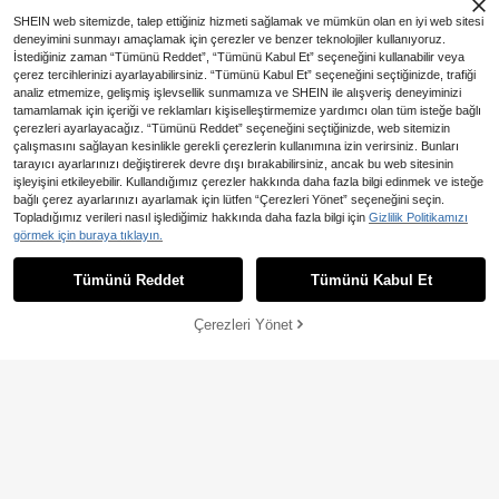
SHEIN web sitemizde, talep ettiğiniz hizmeti sağlamak ve mümkün olan en iyi web sitesi
deneyimini sunmayı amaçlamak için çerezler ve benzer teknolojiler kullanıyoruz.
İstediğiniz zaman “Tümünü Reddet”, “Tümünü Kabul Et” seçeneğini kullanabilir veya
çerez tercihlerinizi ayarlayabilirsiniz. “Tümünü Kabul Et” seçeneğini seçtiğinizde, trafiği
analiz etmemize, gelişmiş işlevsellik sunmamıza ve SHEIN ile alışveriş deneyiminizi
tamamlamak için içeriği ve reklamları kişiselleştirmemize yardımcı olan tüm isteğe bağlı
çerezleri ayarlayacağız. “Tümünü Reddet” seçeneğini seçtiğinizde, web sitemizin
çalışmasını sağlayan kesinlikle gerekli çerezlerin kullanımına izin verirsiniz. Bunları
tarayıcı ayarlarınızı değiştirerek devre dışı bırakabilirsiniz, ancak bu web sitesinin
işleyişini etkileyebilir. Kullandığımız çerezler hakkında daha fazla bilgi edinmek ve isteğe
20
bağlı çerez ayarlarınızı ayarlamak için lütfen “Çerezleri Yönet” seçeneğini seçin.
En Çok Satanlar
Lullasweet
En Çok Satanlar
Lullasweet
Topladığımız verileri nasıl işlediğimiz hakkında daha fazla bilgi için
Gizlilik Politikamızı
SHEIN 3 Parça Yenidoğan Erkek Be
SHEIN Yenidoğan Erkek Bebe
görmek için buraya tıklayın.
NEW
bek Siyah Beyaz Çizgili Uzun Kollu
k 2 Parça Set, Şık Minimalist Batı T
630
456
,52TL
,01TL
Tulum Pantolon Şapka Seti Sonbah
arzı At Binme Baskılı Bisiklet Yaka
Tümünü Reddet
Tümünü Kabul Et
ar Şirin Ayı Desenli Açık Göğüs Rom
Uzun Kollu Renk Bloklu Çizgili Bask
per Aile Kombin Kıyafeti
ılı Sweatshirt Üst ve Renk Bloklu Çi
zgili Batı Tarzı At Binme Baskılı Eşof
Çerezleri Yönet
SEPETE EKLE
man Altı Seti, Yumuşak Kumaş, Son
bahar/Kış Dışarı Çıkışları İçin Uygun