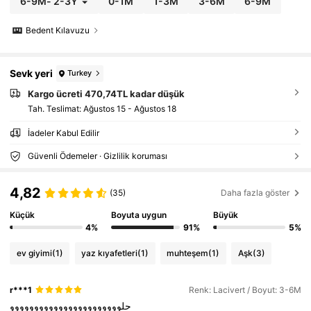
6-9M
-
2-3Y
0-1M
1-3M
3-6M
6-9M
Bedent Kılavuzu
Sevk yeri
Turkey
Kargo ücreti 470,74TL kadar düşük
Tah. Teslimat:
Ağustos 15 - Ağustos 18
İadeler Kabul Edilir
Güvenli Ödemeler · Gizlilik koruması
4,82
(35)
Daha fazla göster
Küçük
Boyuta uygun
Büyük
4%
91%
5%
ev giyimi
(1)
yaz kıyafetleri
(1)
muhteşem
(1)
Aşk
(3)
r***1
Renk: Lacivert / Boyut: 3-6M
حلووووووووووووووووووووووو