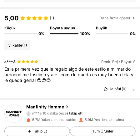
5,00
(1)
Daha fazla göster
Küçük
Boyuta uygun
Büyük
0%
100%
0%
iyi kalite
(1)
a***3
Renk: Bej / Boyut: S
Es
la
primera
vez
que
le
regalo
algo
de
este
estilo
a
mi
marido
peroooo
me
fascin
ó
y
a
é
l
como
le
queda
es
muy
buena
tela
y
le
queda
genial
😍😍😍
Helpful
(0)
606K Takipçiler
4,86
Manfinity Homme
n***a
10 dakika önce
'i takip etti
k***4
göz atıyor
5.7M Yakın zamanda satıldı
5.9M Yeniden satın alma
606K Takipçiler
4,86
Takip Et
Tüm Ürünler
606K Takipçiler
4,86