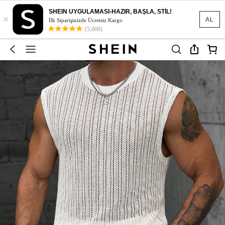
SHEIN UYGULAMASI-HAZIR, BAŞLA, STİL!
×
AL
İlk Siparişinizde Ücretsiz Kargo
(5,000)