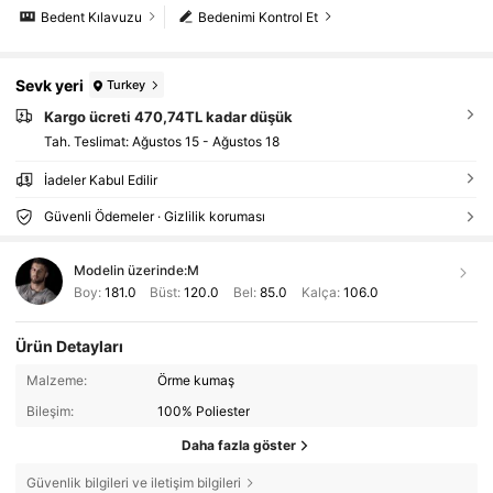
Bedent Kılavuzu
Bedenimi Kontrol Et
Sevk yeri
Turkey
Kargo ücreti 470,74TL kadar düşük
Tah. Teslimat:
Ağustos 15 - Ağustos 18
İadeler Kabul Edilir
Güvenli Ödemeler · Gizlilik koruması
Modelin üzerinde:
M
Boy:
181.0
Büst:
120.0
Bel:
85.0
Kalça:
106.0
Ürün Detayları
Malzeme:
Örme kumaş
Bileşim:
100% Poliester
Daha fazla göster
Güvenlik bilgileri ve iletişim bilgileri