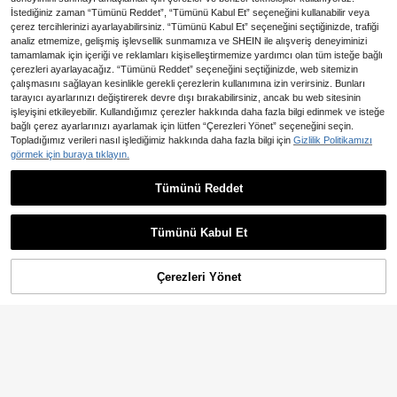
İstediğiniz zaman “Tümünü Reddet”, “Tümünü Kabul Et” seçeneğini kullanabilir veya
çerez tercihlerinizi ayarlayabilirsiniz. “Tümünü Kabul Et” seçeneğini seçtiğinizde, trafiği
analiz etmemize, gelişmiş işlevsellik sunmamıza ve SHEIN ile alışveriş deneyiminizi
tamamlamak için içeriği ve reklamları kişiselleştirmemize yardımcı olan tüm isteğe bağlı
çerezleri ayarlayacağız. “Tümünü Reddet” seçeneğini seçtiğinizde, web sitemizin
çalışmasını sağlayan kesinlikle gerekli çerezlerin kullanımına izin verirsiniz. Bunları
tarayıcı ayarlarınızı değiştirerek devre dışı bırakabilirsiniz, ancak bu web sitesinin
işleyişini etkileyebilir. Kullandığımız çerezler hakkında daha fazla bilgi edinmek ve isteğe
bağlı çerez ayarlarınızı ayarlamak için lütfen “Çerezleri Yönet” seçeneğini seçin.
Topladığımız verileri nasıl işlediğimiz hakkında daha fazla bilgi için
Gizlilik Politikamızı
görmek için buraya tıklayın.
10
5
Tümünü Reddet
Genlund 2 Parça Erkek Takımı: Pal
En Çok Satanlar
HIMLAND
miye Ağacı Baskılı Yuvarlak Yaka A
935
HIMLAND Erkek Çok Amaçlı B
NEW
,07TL
tlet ve Şort, Haki, Tatil
isiklet Yaka Jakarlı Kısa Kollu Örme
1.294
,50TL
Tişört ve İpli Bel Cepli Şort 2 Parça
Tümünü Kabul Et
Set
Çerezleri Yönet
SEPETE EKLE
%44% İNDİRİM!