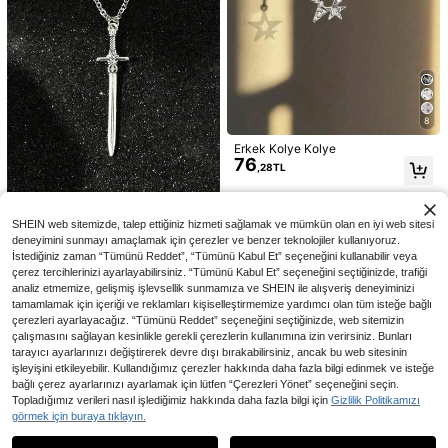
an, Erkekler İçin Paslanmaz Çelik T
akı Hediyesi
1 Adet Kişiselleştirilmiş Harf Kolye P
88
aslanmaz Çelik Kolye, Erkekler İçin
,35TL
Moda Hediyesi, Günlük Kullanıma U
ygun
8
Erkek Kolye Kolye
76
,28TL
Vintage Gotik Tarzı Avrupa ve Amer
SHEIN web sitemizde, talep ettiğiniz hizmeti sağlamak ve mümkün olan en iyi web sitesi
ikan Erkek Minimalist Haç Kılıç Kol
18 kaldı
deneyimini sunmayı amaçlamak için çerezler ve benzer teknolojiler kullanıyoruz.
ye, INS Yaratıcı Hip-Hop Punk Geo
62
İstediğiniz zaman “Tümünü Reddet”, “Tümünü Kabul Et” seçeneğini kullanabilir veya
,01TL
metrik Köprücük Kemiği Zinciri, Pas
çerez tercihlerinizi ayarlayabilirsiniz. “Tümünü Kabul Et” seçeneğini seçtiğinizde, trafiği
lanmaz Çelik Kolye Kadın ve Erkekl
er İçin
analiz etmemize, gelişmiş işlevsellik sunmamıza ve SHEIN ile alışveriş deneyiminizi
En Çok Satanlar
Glint Co
tamamlamak için içeriği ve reklamları kişiselleştirmemize yardımcı olan tüm isteğe bağlı
Unisex Paslanmaz Çelik Düz Köprü
çerezleri ayarlayacağız. “Tümünü Reddet” seçeneğini seçtiğinizde, web sitemizin
81
cük Kemiği Kolyesi, Hem Erkekler H
,22TL
-1%
çalışmasını sağlayan kesinlikle gerekli çerezlerin kullanımına izin verirsiniz. Bunları
em Kadınlar İçin Uygun, Yılan Kemi
tarayıcı ayarlarınızı değiştirerek devre dışı bırakabilirsiniz, ancak bu web sitesinin
ği Kolye, Uzatma Zincirli Hip-Hop T
işleyişini etkileyebilir. Kullandığımız çerezler hakkında daha fazla bilgi edinmek ve isteğe
arzı Çift Kolyesi
bağlı çerez ayarlarınızı ayarlamak için lütfen “Çerezleri Yönet” seçeneğini seçin.
Topladığımız verileri nasıl işlediğimiz hakkında daha fazla bilgi için
Gizlilik Politikamızı
1 adet Gümüş Paslanmaz Çelik Tem
görmek için buraya tıklayın.
Benzer stokta olan ürünleri göster
Tümünü Görüntüle
72
el Küba Bağlantı Zinciri, Su Geçirme
,44TL
z ve Dayanıklı, Erkekler İçin Basit G