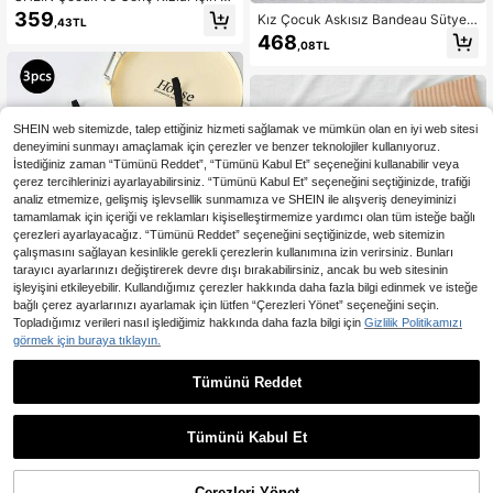
ade Düz Renk Çizgili Rahat Yumuş
359
Kız Çocuk Askısız Bandeau Sütyen,
,43TL
ak Cilt Dostu Dolgulu Bandeau Süty
Dikişsiz İpeksi Tüp Top, Sırtı Açık T
468
en, 2 Parça Set, Tüm Mevsimler
,08TL
elsiz Sütyen
SHEIN web sitemizde, talep ettiğiniz hizmeti sağlamak ve mümkün olan en iyi web sitesi
deneyimini sunmayı amaçlamak için çerezler ve benzer teknolojiler kullanıyoruz.
İstediğiniz zaman “Tümünü Reddet”, “Tümünü Kabul Et” seçeneğini kullanabilir veya
çerez tercihlerinizi ayarlayabilirsiniz. “Tümünü Kabul Et” seçeneğini seçtiğinizde, trafiği
analiz etmemize, gelişmiş işlevsellik sunmamıza ve SHEIN ile alışveriş deneyiminizi
tamamlamak için içeriği ve reklamları kişiselleştirmemize yardımcı olan tüm isteğe bağlı
çerezleri ayarlayacağız. “Tümünü Reddet” seçeneğini seçtiğinizde, web sitemizin
çalışmasını sağlayan kesinlikle gerekli çerezlerin kullanımına izin verirsiniz. Bunları
tarayıcı ayarlarınızı değiştirerek devre dışı bırakabilirsiniz, ancak bu web sitesinin
işleyişini etkileyebilir. Kullandığımız çerezler hakkında daha fazla bilgi edinmek ve isteğe
bağlı çerez ayarlarınızı ayarlamak için lütfen “Çerezleri Yönet” seçeneğini seçin.
Topladığımız verileri nasıl işlediğimiz hakkında daha fazla bilgi için
Gizlilik Politikamızı
görmek için buraya tıklayın.
14
Nervürlü Örgü Sade Girls Bras & Bra
Tümünü Reddet
lettes
567
SHEIN 3 Adet/Takım Tween Kızlar
,96TL
Minimalist Rahat Dolgulu Rahat İç Ç
423
,09TL
amaşırı Sütyen
Tümünü Kabul Et
Çerezleri Yönet