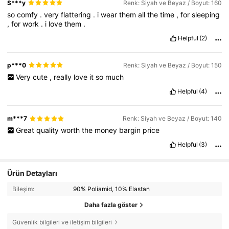
S***y
Renk: Siyah ve Beyaz / Boyut: 160
so
comfy
.
very
flattering
.
i
wear
them
all
the
time
,
for
sleeping
,
for
work
.
i
love
them
.
Helpful
(2)
p***0
Renk: Siyah ve Beyaz / Boyut: 150
Very
cute
,
really
love
it
so
much
Helpful
(4)
m***7
Renk: Siyah ve Beyaz / Boyut: 140
Great
quality
worth
the
money
bargin
price
Helpful
(3)
Ürün Detayları
Bileşim:
90% Poliamid, 10% Elastan
Daha fazla göster
Güvenlik bilgileri ve iletişim bilgileri