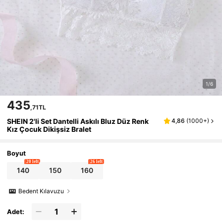
1/6
435
,71TL
SHEIN 2'li Set Dantelli Askılı Bluz Düz Renk
4,86
(
1000+
)
Kız Çocuk Dikişsiz Bralet
Boyut
20 left
26 left
140
150
160
Bedent Kılavuzu
Adet: