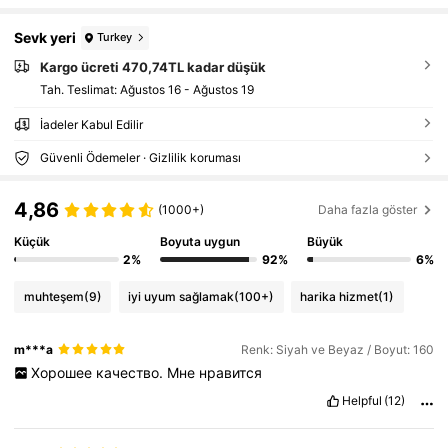
Sevk yeri
Turkey
Kargo ücreti 470,74TL kadar düşük
Tah. Teslimat:
Ağustos 16 - Ağustos 19
İadeler Kabul Edilir
Güvenli Ödemeler · Gizlilik koruması
4,86
(1000+)
Daha fazla göster
Küçük
Boyuta uygun
Büyük
2%
92%
6%
muhteşem
(9)
iyi uyum sağlamak
(100+)
harika hizmet
(1)
m***a
Renk: Siyah ve Beyaz / Boyut: 160
Хорошее
качество.
Мне
нравится
Helpful
(12)