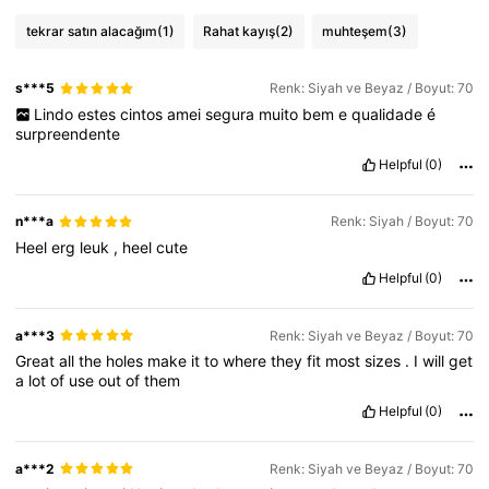
tekrar satın alacağım
(1)
Rahat kayış
(2)
muhteşem
(3)
s***5
Renk: Siyah ve Beyaz / Boyut: 70
Lindo
estes
cintos
amei
segura
muito
bem
e
qualidade
é
surpreendente
Helpful
(0)
n***a
Renk: Siyah / Boyut: 70
Heel
erg
leuk
,
heel
cute
Helpful
(0)
a***3
Renk: Siyah ve Beyaz / Boyut: 70
Great
all
the
holes
make
it
to
where
they
fit
most
sizes
.
I
will
get
a
lot
of
use
out
of
them
Helpful
(0)
a***2
Renk: Siyah ve Beyaz / Boyut: 70