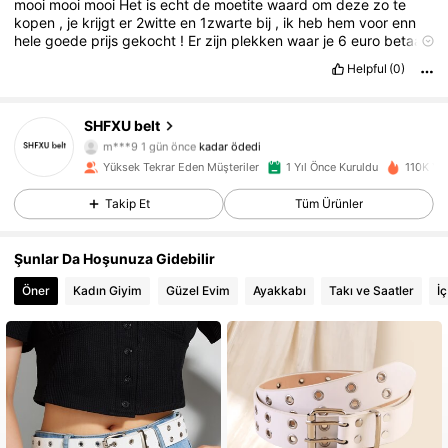
mooi
mooi
mooi
Het
is
echt
de
moetite
waard
om
deze
zo
te
kopen
,
je
krijgt
er
2witte
en
1zwarte
bij
,
ik
heb
hem
voor
enn
hele
goede
prijs
gekocht
!
Er
zijn
plekken
waar
je
6
euro
betaalt
voor
een
saai
betaalt
voor
enn
saai
exemplaar
Helpful
(0)
38K Takipçiler
4,89
SHFXU belt
m***9
1 gün önce
kadar ödedi
k***6
1 gün önce
'i takip etti
Yüksek Tekrar Eden Müşteriler
1 Yıl Önce Kuruldu
110K Yak
38K Takipçiler
4,89
Takip Et
Tüm Ürünler
38K Takipçiler
4,89
Şunlar Da Hoşunuza Gidebilir
Öner
Kadın Giyim
Güzel Evim
Ayakkabı
Takı ve Saatler
İ
38K Takipçiler
4,89
38K Takipçiler
4,89