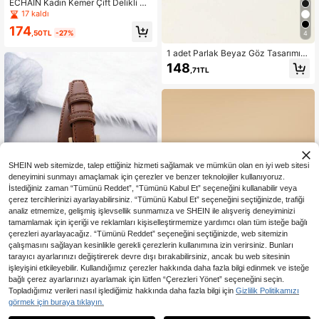
ECHAIN Kadın Kemer Çift Delikli Ku
şgözü Deri Tokalı Punk İğneli Keme
17 kaldı
r Günlük Elbise ve Kot Pantolon İçin
174
Gotik Bel Kemeri
,50TL
-27%
4
1 adet Parlak Beyaz Göz Tasarımı Ş
ık Günlük Unisex Kemer, Toplantılar,
148
,71TL
Partiler, Gece Gezileri, Yaz Yaz, Ok
ul Sonbahar, Sonbahar, Cadılar Bayr
amı gibi Çeşitli Durumlar İçin Hediy
e Olarak Uygundur
SHEIN web sitemizde, talep ettiğiniz hizmeti sağlamak ve mümkün olan en iyi web sitesi
deneyimini sunmayı amaçlamak için çerezler ve benzer teknolojiler kullanıyoruz.
İstediğiniz zaman “Tümünü Reddet”, “Tümünü Kabul Et” seçeneğini kullanabilir veya
çerez tercihlerinizi ayarlayabilirsiniz. “Tümünü Kabul Et” seçeneğini seçtiğinizde, trafiği
analiz etmemize, gelişmiş işlevsellik sunmamıza ve SHEIN ile alışveriş deneyiminizi
tamamlamak için içeriği ve reklamları kişiselleştirmemize yardımcı olan tüm isteğe bağlı
çerezleri ayarlayacağız. “Tümünü Reddet” seçeneğini seçtiğinizde, web sitemizin
çalışmasını sağlayan kesinlikle gerekli çerezlerin kullanımına izin verirsiniz. Bunları
tarayıcı ayarlarınızı değiştirerek devre dışı bırakabilirsiniz, ancak bu web sitesinin
Kadın Altın Alaşımlı At Nalı Tokalı Mi
işleyişini etkileyebilir. Kullandığımız çerezler hakkında daha fazla bilgi edinmek ve isteğe
nimalist Düz Renk Kemer Seti, Esne
148
bağlı çerez ayarlarınızı ayarlamak için lütfen “Çerezleri Yönet” seçeneğini seçin.
,71TL
-3%
k Ayarlanabilir Moda Çok Yönlü Dek
Topladığımız verileri nasıl işlediğimiz hakkında daha fazla bilgi için
Gizlilik Politikamızı
oratif Dayanıklı PU Deri Geniş Kem
Yıldız Kuşgözü Dekor Toka Kemer
görmek için buraya tıklayın.
er - Günlük, Ofis, Günlük Gidiş-Geli
ş Giyim İçin Uygun, Kot Pantolon, P
202