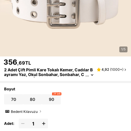
1/5
356
,69TL
2 Adet Çift Pimli Kare Tokalı Kemer, Cadılar B
4,92
(
1000+
)
ayramı Yaz, Okul Sonbahar, Sonbahar, C
adılar Bayramı İçin Şık ve Çok Yönlü Bir A
ksesuar
Boyut
39 left
70
80
90
Bedent Kılavuzu
Adet: