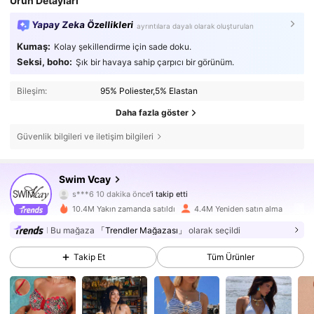
Ürün Detayları
Yapay Zeka Özellikleri
ayrıntılara dayalı olarak oluşturulan
Kumaş:
Kolay şekillendirme için sade doku.
Seksi, boho:
Şık bir havaya sahip çarpıcı bir görünüm.
Bileşim:
95% Poliester,5% Elastan
Daha fazla göster
Güvenlik bilgileri ve iletişim bilgileri
598K Takipçiler
4,83
Swim Vcay
s***6
10 dakika önce
'i takip etti
k***9
göz atıyor
598K Takipçiler
4,83
10.4M Yakın zamanda satıldı
4.4M Yeniden satın alma
Bu mağaza
「Trendler Mağazası」
olarak seçildi
598K Takipçiler
4,83
Takip Et
Tüm Ürünler
598K Takipçiler
4,83