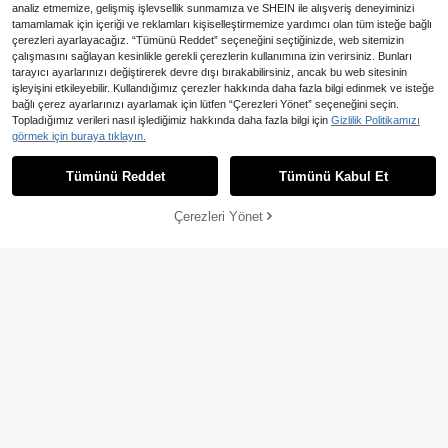
analiz etmemize, gelişmiş işlevsellik sunmamıza ve SHEIN ile alışveriş deneyiminizi
tamamlamak için içeriği ve reklamları kişiselleştirmemize yardımcı olan tüm isteğe bağlı
çerezleri ayarlayacağız. “Tümünü Reddet” seçeneğini seçtiğinizde, web sitemizin
çalışmasını sağlayan kesinlikle gerekli çerezlerin kullanımına izin verirsiniz. Bunları
tarayıcı ayarlarınızı değiştirerek devre dışı bırakabilirsiniz, ancak bu web sitesinin
işleyişini etkileyebilir. Kullandığımız çerezler hakkında daha fazla bilgi edinmek ve isteğe
14
4
bağlı çerez ayarlarınızı ayarlamak için lütfen “Çerezleri Yönet” seçeneğini seçin.
En Çok Satanlar
Swim Mod
En Çok Satanlar
Swim Vcay
Topladığımız verileri nasıl işlediğimiz hakkında daha fazla bilgi için
Gizlilik Politikamızı
Swim Mod Plaj Tatili İçin Çizgili Biki
Swim Vcay Bahar/Yaz Yeni Pu
görmek için buraya tıklayın.
NEW
ni Takımı
sh-Up Seksi Zarif Tatil Minimalist K
456
438
,01TL
-2%
,45TL
adın Mayo Üstü
Tümünü Reddet
Tümünü Kabul Et
Çerezleri Yönet
SEPETE EKLE