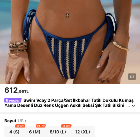
1/8
612
,96TL
Swim Vcay 2 Parça/Set İlkbahar Tatili Dokulu Kumaş
Trendler
Yama Desenli Düz Renk Üçgen Askılı Seksi Şık Tatil Bikini
Mayo Takımı, Plaj, Havuz, Parti, Noel İçin Uygundur
Boyut
US
10 left
10 left
18 left
4
(S)
6
(M)
8/10
(L)
12
(XL)