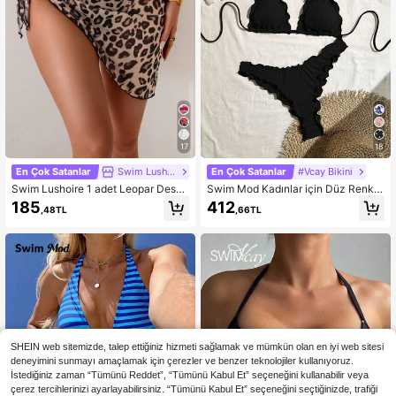
17
18
En Çok Satanlar
Swim Lushoire
En Çok Satanlar
#Vcay Bikini
Swim Lushoire 1 adet Leopar Desen
Swim Mod Kadınlar için Düz Renk S
li Tatil Moda Yaz Plaj Elbisesi
eksi Yüksek Esnek Fırfırlı Bikini Takı
185
412
,48TL
,66TL
mı, Yaz Tatili İçin
SHEIN web sitemizde, talep ettiğiniz hizmeti sağlamak ve mümkün olan en iyi web sitesi
deneyimini sunmayı amaçlamak için çerezler ve benzer teknolojiler kullanıyoruz.
İstediğiniz zaman “Tümünü Reddet”, “Tümünü Kabul Et” seçeneğini kullanabilir veya
çerez tercihlerinizi ayarlayabilirsiniz. “Tümünü Kabul Et” seçeneğini seçtiğinizde, trafiği