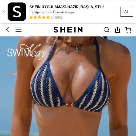
SHEIN UYGULAMASI-HAZIR, BAŞLA, STİL!
×
AL
İlk Siparişinizde Ücretsiz Kargo
(5,000)