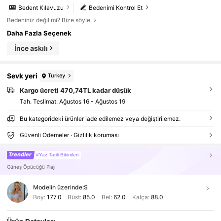
Bedent Kılavuzu
Bedenimi Kontrol Et
Bedeniniz değil mi? Bize söyle
Daha Fazla Seçenek
İnce askılı
Sevk yeri
Turkey
Kargo ücreti 470,74TL kadar düşük
Tah. Teslimat:
Ağustos 16 - Ağustos 19
Bu kategorideki ürünler iade edilemez veya değiştirilemez.
Güvenli Ödemeler · Gizlilik koruması
Trendler
#Yaz Tatili Bikinileri
Güneş Öpücüğü Plajı
Modelin üzerinde:
S
Boy:
177.0
Büst:
85.0
Bel:
62.0
Kalça:
88.0