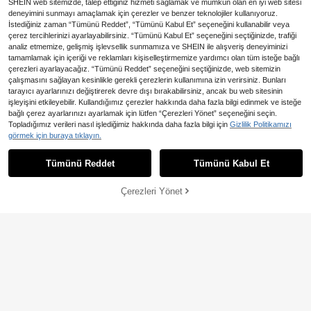
SHEIN web sitemizde, talep ettiğiniz hizmeti sağlamak ve mümkün olan en iyi web sitesi
deneyimini sunmayı amaçlamak için çerezler ve benzer teknolojiler kullanıyoruz.
İstediğiniz zaman “Tümünü Reddet”, “Tümünü Kabul Et” seçeneğini kullanabilir veya
çerez tercihlerinizi ayarlayabilirsiniz. “Tümünü Kabul Et” seçeneğini seçtiğinizde, trafiği
analiz etmemize, gelişmiş işlevsellik sunmamıza ve SHEIN ile alışveriş deneyiminizi
tamamlamak için içeriği ve reklamları kişiselleştirmemize yardımcı olan tüm isteğe bağlı
çerezleri ayarlayacağız. “Tümünü Reddet” seçeneğini seçtiğinizde, web sitemizin
çalışmasını sağlayan kesinlikle gerekli çerezlerin kullanımına izin verirsiniz. Bunları
tarayıcı ayarlarınızı değiştirerek devre dışı bırakabilirsiniz, ancak bu web sitesinin
işleyişini etkileyebilir. Kullandığımız çerezler hakkında daha fazla bilgi edinmek ve isteğe
bağlı çerez ayarlarınızı ayarlamak için lütfen “Çerezleri Yönet” seçeneğini seçin.
GlowEve CURVE Büyük Beden Kadı
Topladığımız verileri nasıl işlediğimiz hakkında daha fazla bilgi için
Gizlilik Politikamızı
n Günlük Bol Kısa Kollu Bluz + Büyü
1.280
GlowEve CURVE Büyük Bede
görmek için buraya tıklayın.
NEW
,79TL
k Beden Kadın Şık Pileli Etek
n Kadınlar İçin Kolsuz Kare Yaka Dü
828
,07TL
ğmeli Bel İnce Görünümlü Minimalis
Tümünü Reddet
Tümünü Kabul Et
t Düz Renk Günlük Şortlu 2 Parça T
akım
Çerezleri Yönet
SEPETE EKLE