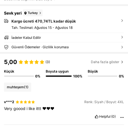
Sevk yeri
Turkey
Kargo ücreti 470,74TL kadar düşük
Tah. Teslimat:
Ağustos 15 - Ağustos 18
İadeler Kabul Edilir
Güvenli Ödemeler · Gizlilik koruması
5,00
(3)
Daha fazla göster
Küçük
Boyuta uygun
Büyük
0%
100%
0%
muhteşem
(1)
v***2
Renk: Siyah / Boyut: 4XL
Very
goood
i
like
ittt
❤️❤️❤️
Helpful
(0)