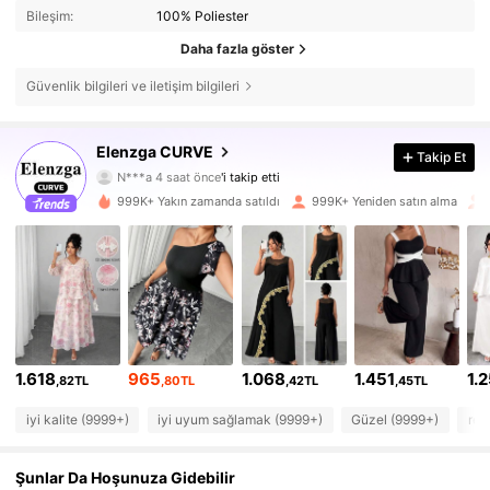
Bileşim:
100% Poliester
Daha fazla göster
Güvenlik bilgileri ve iletişim bilgileri
Elenzga CURVE
649K Takipçiler
4,73
Takip Et
N***a
4 saat önce
'i takip etti
r***i
göz atıyor
999K+ Yakın zamanda satıldı
999K+ Yeniden satın alma
649K Takipçiler
4,73
649K Takipçiler
4,73
649K Takipçiler
4,73
649K Takipçiler
4,73
1.618
965
1.068
1.451
1.
,82TL
,80TL
,42TL
,45TL
649K Takipçiler
4,73
iyi kalite (9999+)
iyi uyum sağlamak (9999+)
Güzel (9999+)
res
649K Takipçiler
4,73
Şunlar Da Hoşunuza Gidebilir