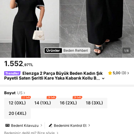
Ürünler
Beden Rehberi
1/8
1.552
,97TL
Elenzga 2 Parça Büyük Beden Kadın Şık
5,00
(
3
)
Trendler
Payetli Saten Şeritli Kare Yaka Kabarık Kollu B
luz, Slim Fit Uzun Palazzo Pantolon Takımı, Y
azlık Siyah Beyaz Düğün Davetlisi
Boyut
US
13 left
20 left
20 left
12
(0XL)
14
(1XL)
16
(2XL)
18
(3XL)
20
(4XL)
Bedent Kılavuzu
Bedenimi Kontrol Et
Bedeniniz değil mi? Bize söyle