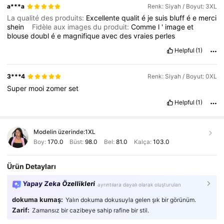
a***a
Renk: Siyah / Boyut: 3XL
La qualité des produits:
Excellente
qualit
é
je
suis
bluff
é
e
merci
shein
Fidèle aux images du produit:
Comme
l
'
image
et
blouse
doubl
é
e
magnifique
avec
des
vraies
perles
Helpful
(1)
3***4
Renk: Siyah / Boyut: 0XL
Super
mooi
zomer
set
Helpful
(1)
Modelin üzerinde:
1XL
Boy:
170.0
Büst:
98.0
Bel:
81.0
Kalça:
103.0
Ürün Detayları
Yapay Zeka Özellikleri
ayrıntılara dayalı olarak oluşturulan
dokuma kumaş:
Yalın dokuma dokusuyla gelen şık bir görünüm.
Zarif:
Zamansız bir cazibeye sahip rafine bir stil.