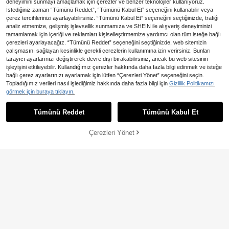
deneyimini sunmayı amaçlamak için çerezler ve benzer teknolojiler kullanıyoruz.
İstediğiniz zaman “Tümünü Reddet”, “Tümünü Kabul Et” seçeneğini kullanabilir veya
çerez tercihlerinizi ayarlayabilirsiniz. “Tümünü Kabul Et” seçeneğini seçtiğinizde, trafiği
analiz etmemize, gelişmiş işlevsellik sunmamıza ve SHEIN ile alışveriş deneyiminizi
tamamlamak için içeriği ve reklamları kişiselleştirmemize yardımcı olan tüm isteğe bağlı
çerezleri ayarlayacağız. “Tümünü Reddet” seçeneğini seçtiğinizde, web sitemizin
çalışmasını sağlayan kesinlikle gerekli çerezlerin kullanımına izin verirsiniz. Bunları
tarayıcı ayarlarınızı değiştirerek devre dışı bırakabilirsiniz, ancak bu web sitesinin
işleyişini etkileyebilir. Kullandığımız çerezler hakkında daha fazla bilgi edinmek ve isteğe
bağlı çerez ayarlarınızı ayarlamak için lütfen “Çerezleri Yönet” seçeneğini seçin.
En Çok Satanlar
Dazy
En Çok Satanlar
SHEIN SLAYR KIDS
Topladığımız verileri nasıl işlediğimiz hakkında daha fazla bilgi için
Gizlilik Politikamızı
DAZY Genç Kızlar İçin Bol ve Düz R
SHEIN Genç Kızlar İçin Termal Astar
görmek için buraya tıklayın.
526
362
enkli Kore Tarzı Polar Tayt Sonbaha
lı Siyah Örgü Tayt, Günlük Kullanım
,25TL
,72TL
r, Kış
a Uygun Çok Yönlü Dış Giyim
Tümünü Reddet
Tümünü Kabul Et
Çerezleri Yönet
SEPETE EKLE