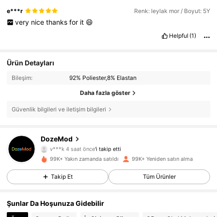
e***r
Renk: leylak mor / Boyut: 5Y
very
nice
thanks
for
it
😄
Helpful
(1)
Ürün Detayları
Bileşim:
92% Poliester,8% Elastan
Daha fazla göster
Güvenlik bilgileri ve iletişim bilgileri
DozeMod
48K Takipçiler
4,86
v***k
4 saat önce
'i takip etti
99K+ Yakın zamanda satıldı
99K+ Yeniden satın alma
48K Takipçiler
4,86
Takip Et
Tüm Ürünler
48K Takipçiler
4,86
Şunlar Da Hoşunuza Gidebilir
48K Takipçiler
4,86