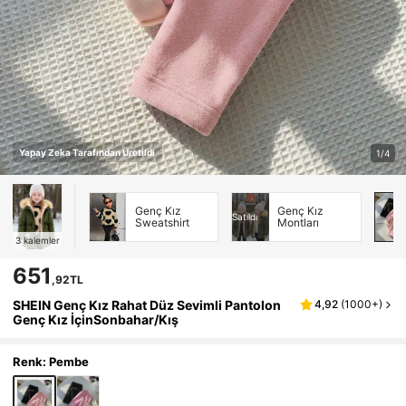
Yapay Zeka Tarafından Üretildi
1/4
Genç Kız
Genç Kız
Satıldı
Sweatshirt
Montları
3
kalemler
651
,92TL
SHEIN Genç Kız Rahat Düz Sevimli Pantolon
4,92
(
1000+
)
Genç Kız İçinSonbahar/Kış
Renk: Pembe