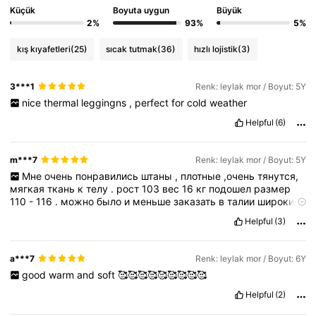
Küçük
Boyuta uygun
Büyük
2%
93%
5%
kış kıyafetleri
(25)
sıcak tutmak
(36)
hızlı lojistik
(3)
3***1
Renk: leylak mor / Boyut: 5Y
nice
thermal
leggingns
,
perfect
for
cold
weather
Helpful
(6)
m***7
Renk: leylak mor / Boyut: 5Y
Мне
очень
понравились
штаны
,
плотные
,очень
тянутся,
мягкая
ткань
к
телу
.
рост
103
вес
16
кг
подошел
размер
110
-
116
.
можно
было
и
меньше
заказать
в
талии
широкие
.
хорошо
для
тех
у
кого
есть
животик.
резинка
свободная.
Helpful
(3)
a***7
Renk: leylak mor / Boyut: 6Y
good
warm
and
soft
🥰🥰🥰🥰🥰🥰🥰🥰🥰
Helpful
(2)