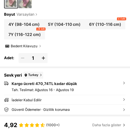
Boyut
Varsayılan
13 left
4Y
(98-104 cm)
5Y
(104-110 cm)
6Y
(110-116 cm)
28 left
7Y
(116-122 cm)
Bedent Kılavuzu
Adet:
Sevk yeri
Turkey
Kargo ücreti 470,74TL kadar düşük
Tah. Teslimat:
Ağustos 16 - Ağustos 19
İadeler Kabul Edilir
Güvenli Ödemeler · Gizlilik koruması
4,92
(1000+)
Daha fazla göster