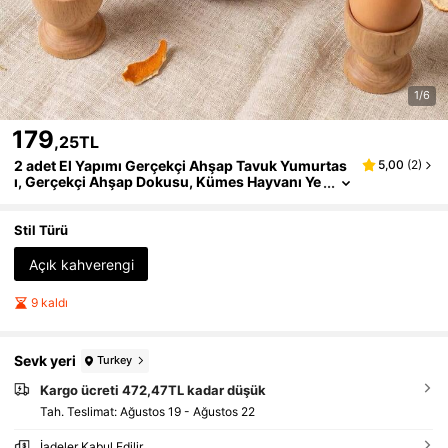
1/6
179
,25TL
2 adet El Yapımı Gerçekçi Ahşap Tavuk Yumurtas
5,00
(
2
)
ı, Gerçekçi Ahşap Dokusu, Kümes Hayvanı Ye
mi Modeli, Çiftlik Temalı Dekorasyon, Çiftlik E
vi Tarzı Ev Aksesuarları
Stil Türü
Açık kahverengi
9 kaldı
Sevk yeri
Turkey
Kargo ücreti 472,47TL kadar düşük
Tah. Teslimat:
Ağustos 19 - Ağustos 22
İadeler Kabul Edilir