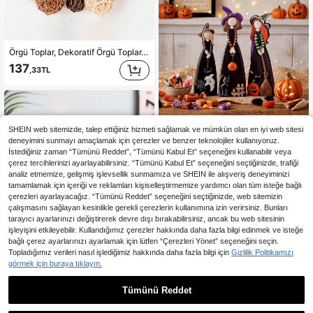
Örgü Toplar, Dekoratif Örgü Toplar, Örgü Top Vazo Dolguları, Ev Dekoru, Bahçe, Düğün, Parti, Sehpa Dekoru, DIY El Sanatları, Dekorasyon, Şükran Günü Dekoru, Oda Dekoru, Ev Dekoru İçin Uygun (Malzeme: Ahşap-Plastik Kompozit, Plastik Yapay Bitkiler)
137
,33TL
SHEIN web sitemizde, talep ettiğiniz hizmeti sağlamak ve mümkün olan en iyi web sitesi
3 Parça Cadılar Bayramı Cadı Masaüstü Dekoru, Siyah Mor Yeşil Turuncu, Sevimli Ahşap Orta Süs, Çalı Süpürgesi, Balkabağı, Siyah Kedi ve Hayalet Figürlü Çiftlik Evi Stili Cadı Figürü, İç Mekan, Şömine ve Şömine Rafı İçin Uygun
NEW
deneyimini sunmayı amaçlamak için çerezler ve benzer teknolojiler kullanıyoruz.
İstediğiniz zaman “Tümünü Reddet”, “Tümünü Kabul Et” seçeneğini kullanabilir veya
2 kaldı
çerez tercihlerinizi ayarlayabilirsiniz. “Tümünü Kabul Et” seçeneğini seçtiğinizde, trafiği
241
,02TL
analiz etmemize, gelişmiş işlevsellik sunmamıza ve SHEIN ile alışveriş deneyiminizi
tamamlamak için içeriği ve reklamları kişiselleştirmemize yardımcı olan tüm isteğe bağlı
çerezleri ayarlayacağız. “Tümünü Reddet” seçeneğini seçtiğinizde, web sitemizin
çalışmasını sağlayan kesinlikle gerekli çerezlerin kullanımına izin verirsiniz. Bunları
tarayıcı ayarlarınızı değiştirerek devre dışı bırakabilirsiniz, ancak bu web sitesinin
işleyişini etkileyebilir. Kullandığımız çerezler hakkında daha fazla bilgi edinmek ve isteğe
bağlı çerez ayarlarınızı ayarlamak için lütfen “Çerezleri Yönet” seçeneğini seçin.
Topladığımız verileri nasıl işlediğimiz hakkında daha fazla bilgi için
Gizlilik Politikamızı
görmek için buraya tıklayın.
Tümünü Reddet
1 adet Çift Renkli Sıvı Zamanlayıcı, Akrilik Bel Şeklinde Gövde, Pilsiz, Masa, Kitaplık ve Komodin İçin Uygun Eşsiz Dekoratif Zamanlayıcı, Yaratıcı Mobilya Dekorasyonu, Yılbaşı Dekorasyonu, Sevgililer Günü Hediyesi