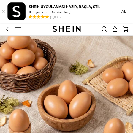
SHEIN UYGULAMASI-HAZIR, BAŞLA, STİL!
×
AL
İlk Siparişinizde Ücretsiz Kargo
(5,000)