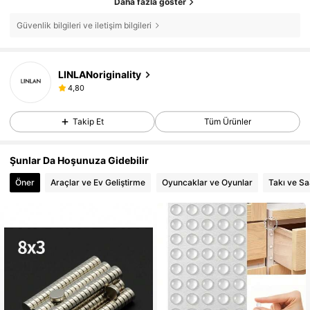
Daha fazla göster
Güvenlik bilgileri ve iletişim bilgileri
LINLANoriginality
4,80
Takip Et
Tüm Ürünler
Şunlar Da Hoşunuza Gidebilir
Öner
Araçlar ve Ev Geliştirme
Oyuncaklar ve Oyunlar
Takı ve Sa