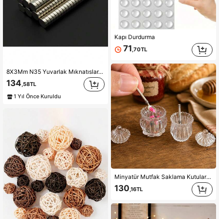
Kapı Durdurma
71
,70TL
8X3Mm N35 Yuvarlak Mıknatıslar, Ev, Mutfak ve Ofis İçin Uygun
134
,58TL
1 Yıl Önce Kuruldu
Minyatür Mutfak Saklama Kutuları Modeli, 1:12 Ölçekli Mini Kapaklı Şeker ve Çay Kutuları, Bebek Evi Mutfak ve Oturma Odası Minyatür El Sanatları Dekoru, Minyatür Fotoğrafçılık Aksesuarları
130
,16TL