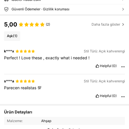
Güvenli Ödemeler · Gizlilik koruması
5,00
(2)
Daha fazla göster
Aşk
(1)
k***x
Stil Türü: Açık kahverengi
Perfect
!
Love
these
,
exactly
what
i
needed
!
Helpful
(0)
s***a
Stil Türü: Açık kahverengi
Parecen
realistas
💯
Helpful
(0)
Ürün Detayları
Malzeme:
Ahşap