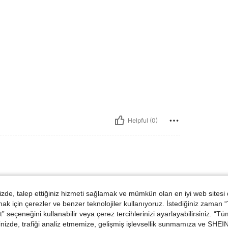
Helpful (0)
de, talep ettiğiniz hizmeti sağlamak ve mümkün olan en iyi web sitesi
ünler
 için çerezler ve benzer teknolojiler kullanıyoruz. İstediğiniz zaman
 seçeneğini kullanabilir veya çerez tercihlerinizi ayarlayabilirsiniz. “T
nizde, trafiği analiz etmemize, gelişmiş işlevsellik sunmamıza ve SHEIN 