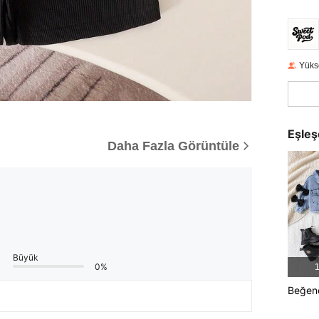
Yüks
Eşleş
Daha Fazla Görüntüle
Büyük
0%
1
Beğene