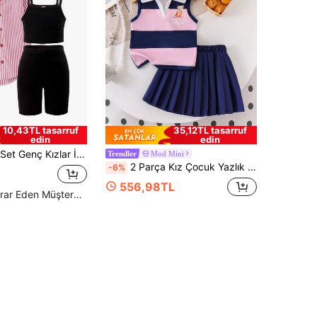
10,43TL tasarruf
35,12TL tasarruf
edin
edin
nlük Uzun Kollu Tişört, Askılı Bluz, Spor Şort Takımı, Yazlık
Mod Mini
Trendler
2 Parça Kız Çocuk Yazlık Polo Yaka Harf ve Ayı Baskılı Kolsuz Üst ve Pileli Etek Takımı
-6%
556,98TL
Yüksek Tekrar Eden Müşteriler