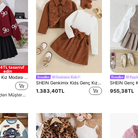
4TL tasarruf
6
edin
Bluz ve Pileli Etek Takımı, İlkbahar/Sonbahar
Genkimix Kids
Pippl
Trendler
Trendler
SHEIN Genkimix Kids Genç Kız ve Genç Kız 4 Adet/Takım Kadife Ceket + Beyaz Günlük Tişört + Kadife Etek + Uyumlu Eşarp, Çok Yönlü ve Oldukça Çekici, Günlük Durumlar İçin Uygun
1.383,40TL
955,38TL
Yüksek Tekrar Eden Müşteriler