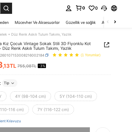
0
0
 to select.
Beden
Mücevher Ve Aksesuarlar
Güzellik ve sağlık
Ayakkabı
Ev T
elek + Düz Renk Askılı Tulum Takımı, Yazlık
a Kız Çocuk Vintage Sokak Stili 3D Fiyonklu Kot
+ Düz Renk Askılı Tulum Takımı, Yazlık
k260107153008216002184
(1 Yorumlar)
3
,13TL
755,08TL
-3%
ICE AND AVAILABILITY
t
Tip
Y
4Y (98-104 cm)
5Y (104-110 cm)
(110-116 cm)
7Y (116-122 cm)
ent Kılavuzu
, ürün tükendi.