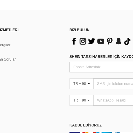
İZMETLERİ
BİZİ BULUN
rgiler
n
SHEIN TARZI HABERLER IÇIN KAY
an Sorular
TR + 90
TR + 90
KABUL EDIYORUZ