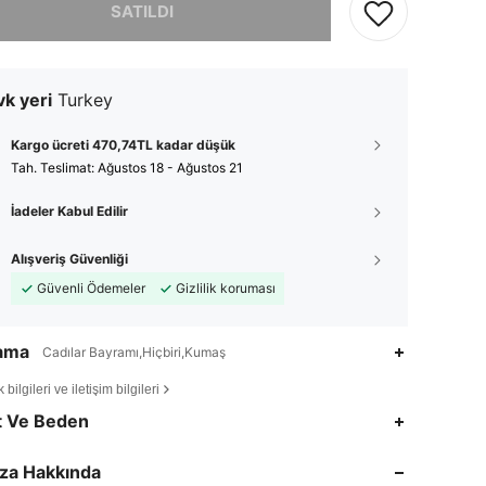
SATILDI
k yeri
Turkey
Kargo ücreti 470,74TL kadar düşük
Tah. Teslimat:
Ağustos 18 - Ağustos 21
İadeler Kabul Edilir
Alışveriş Güvenliği
Güvenli Ödemeler
Gizlilik koruması
lama
Cadılar Bayramı,Hiçbiri,Kumaş
bilgileri ve iletişim bilgileri
4,92
162
23K
t Ve Beden
4,92
162
23K
za Hakkında