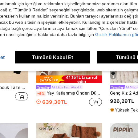
mlamak için içeriği ve reklamları kişiselleştirmemize yardımcı olan tüm 
acağız. “Tümünü Reddet” seçeneğini seçtiğinizde, web sitemizin çalışm
 çerezlerin kullanımına izin verirsiniz. Bunları tarayıcı ayarlarınızı değişt
ancak bu web sitesinin işleyişini etkileyebilir. Kullandığımız çerezler hak
steğe bağlı çerez ayarlarınızı ayarlamak için lütfen “Çerezleri Yönet” s
eri nasıl işlediğimiz hakkında daha fazla bilgi için
Gizlilik Politikamızı g
et
Tümünü Kabul Et
Tümünü 
41,15TL tasarruf
4
edin
emin Siyah Çiçek Desenli Basic Bisiklet Yaka Sweatshirt ve Tayt
Little Fun World
Might
Trendler
Trendler
Yay Katlanmış Önden Düğmeli Kareli Gündelik Genç Kız Takımları
-6%
926,29TL
639,30TL