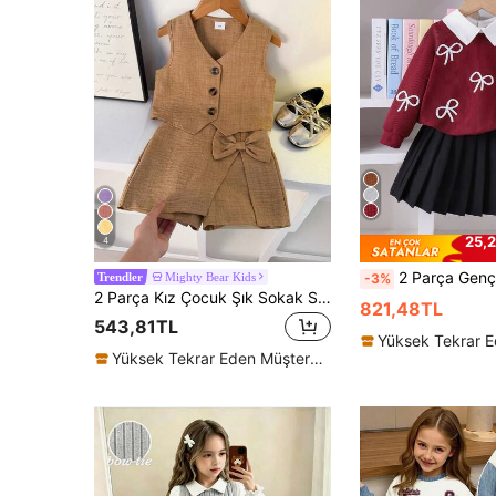
25,2
4
2 Parça Genç Kız Modası Fiyonklu Yaka Uzun Kollu 
Mighty Bear Kids
-3%
Trendler
2 Parça Kız Çocuk Şık Sokak Stili Vintage Moda Açık Kahverengi Yelek Üst ve Şort Takım, Fiyonk Detaylı, Sokak, Okul, Fotoğraf Çekimi Kıyafetleri İçin Uygun
821,48TL
543,81TL
Yüksek Tekrar Eden Müşteriler