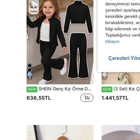
deneyiminizi tama
çerezleri ayarlay
kesinlikle gerekli
bırakabilirsiniz, 
bilgi edinmek ve i
Topladığımız veril
tıklayın.
Çerezleri Yön
8
11
SHEIN Genç Kız Örme Düz Renk Dik Yakalı Günlük Ceket ve Uzun Pantolon 2 Parça Takım
(3 Set) Kız Çocuk Taze Moda Minimalist Harf Kalp Leopar Desenli Fiyonk Bej Z
NEW
NEW
636,55TL
1.441,57TL