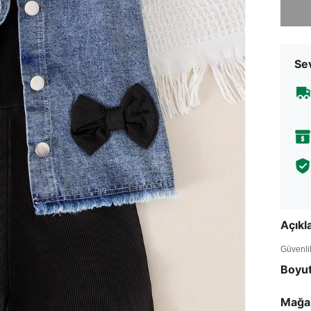
Sev
Açık
Güvenlik 
Boyu
Mağa