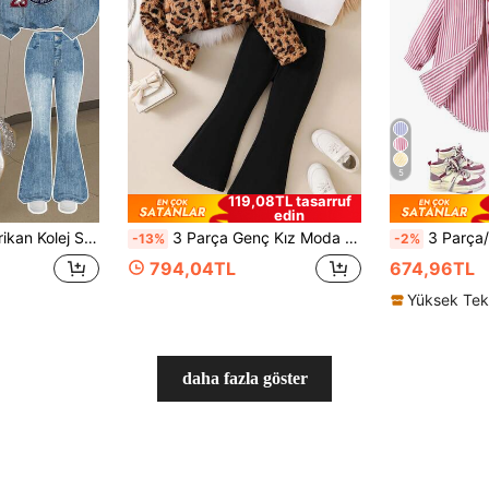
5
119,08TL tasarruf
edin
et, Sonbahar/Kış Sokak Retro Stili, Rahat ve Gevşek, Çocuklar İçin Sonbahar Katmanlı Giyim, Y2K, Spor Seti, Dışarı Çıkma, Sokak Stili, Kampüs, Chill Chill
3 Parça Genç Kız Moda Sonbahar/Kış Kıyafet Seti, Düz Renk Atlet Kırpılmış Üst, Elastik Bel Geniş Pantolon, Genç Kızlar İçin Şık ve Açık Hava Kıyafeti İçerir
3 Parça/Set Genç Kızlar İçin Gü
-13%
-2%
794,04TL
674,96TL
daha fazla göster