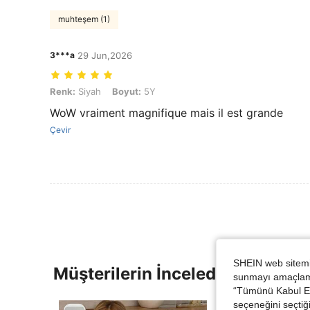
muhteşem (1)
3***a
29 Jun,2026
Renk: Siyah, Boyut: 5Y
Renk:
Siyah
Boyut:
5Y
WoW vraiment magnifique mais il est grande
Çevir
SHEIN web sitemiz
Müşterilerin İncelediği Diğer Ür
sunmayı amaçlamak
“Tümünü Kabul Et”
seçeneğini seçtiği