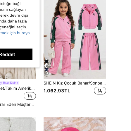
isteğe bağlı
asını sağlayan
irerek devre dışı
kında daha fazla
eçeneğini seçin.
örmek için buraya
Reddet
14
SHEIN Kız Çocuk Bahar/Sonbahar 2 Parça Set, Günlük Çok Yönlü Kapüşonlu Fermuarlı Sweatshirt Ceket ve Bol Geniş Paça Uzun Pantolon, Binicilik Sporu Grafik Baskı Detaylı, Günlük Sporlar İçin Uygun
y Bear Kids
Genç Kız 2 Adet/Takım Amerikan Tarzı Beyzbol Ceket ve Kadife Mini Etek, Sonbahar/Kış İçin Günlük
1.062,93TL
Yüksek Tekrar Eden Müşteriler