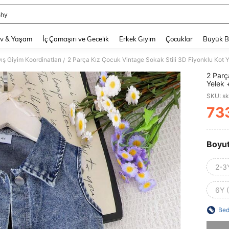
shy
and down arrow keys to navigate search Son arama and Keşif Arama. Press Enter
v & Yaşam
İç Çamaşırı ve Gecelik
Erkek Giyim
Çocuklar
Büyük 
ış Giyim Koordinatları
2 Parça Kız Çocuk Vintage Sokak Stili 3D Fiyonklu Kot Y
/
2 Parç
Yelek 
SKU: s
73
PR
Boyu
2-3
6Y 
Bed
Üzgünüm