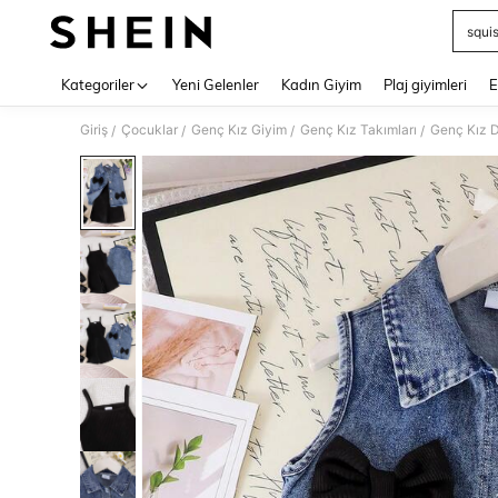
squi
Use up 
Kategoriler
Yeni Gelenler
Kadın Giyim
Plaj giyimleri
E
Giriş
Çocuklar
Genç Kız Giyim
Genç Kız Takımları
Genç Kız D
/
/
/
/