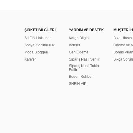
ŞİRKET BİLGİLERİ
YARDIM VE DESTEK
MÜŞTERİ H
SHEIN Hakkında
Kargo Bilgisi
Bize Ulaşın
Sosyal Sorumluluk
İadeler
Ödeme ve Ve
Moda Bloggerı
Geri Ödeme
Bonus Pua
Kariyer
Sipariş Nasıl Verilir
Sıkça Sorul
Sipariş Nasıl Takip
Edilir
Beden Rehberi
SHEIN VIP