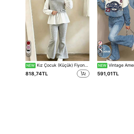
17
15
Kız Çocuk (Küçük) Fiyonk Detaylı Gömlek 2 Parça Set, Sonbahar/Kış
Vintage Amerikan Kolej Stili Yama Desenli Kontrast Baskılı, Genç Kızlar İçin Günlük Minimalist Bol Yuvarlak Yaka Uzun Kollu Sweatshirt ve İspanyol Paça Pantolon 2 Parça S
NEW
NEW
818,74TL
591,01TL