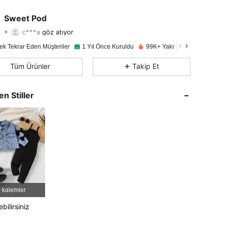
4,92
162
23K
Sweet Pod
c***a
göz atıyor
4,92
162
23K
Derecelendirme
Ürünler
Takipçiler
ek Tekrar Eden Müşteriler
1 Yıl Önce Kuruldu
99K+ Yakın zamanda satıldı
4,92
162
23K
Tüm Ürünler
Takip Et
4,92
162
23K
en Stiller
4,92
162
23K
4,92
162
23K
4,92
162
23K
4,92
162
23K
 kalemler
bilirsiniz