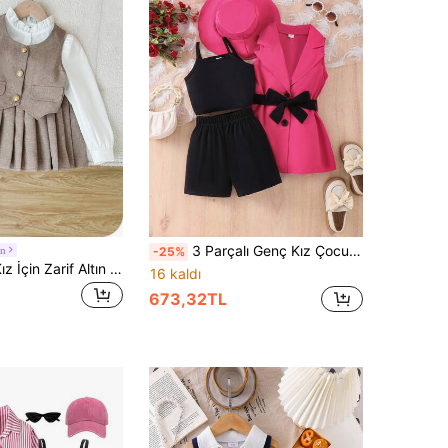
3 Parçalı Genç Kız Çocuk Fuşya Blazer Yelek Ceket, Örme Askılı Bluz ve Şort Takımı, Şık Günlük Kıyafet Kız Çocuk Giysi Setleri Yazlık Kız Çocuk Blazer Takımı 3 Parçalı Set Kız Çocuk Yazlık İlkbahar ve Sonbahar Takımı Kız Çocuklar İçin Fiyonklu Kıyafetler Kız Çocuk İlkbahar ve Sonbahar Takımı
in
-25%
SHEIN Genç Kız İçin Zarif Altın Düğmeli Yelek, Fırfırlı Yakalı Gömlek ve Çok Yönlü Pileli Etek, Sonbahar/Kışa Uygun, Parti ve Günlük Giyim İçin Uygun Okula Dönüş Kız Çocuk Sonbahar Kıyafetleri Okul Üniforması Takımı Kız Çocuk Okul Kıyafetleri Kız Çocuk Preppy İki Parça Takım, Preppy İki Parça Takım Kahverengi Elbise Genç Kız Yelek Takımı Kahverengi Kıyafet
16 kaldı
673,32TL