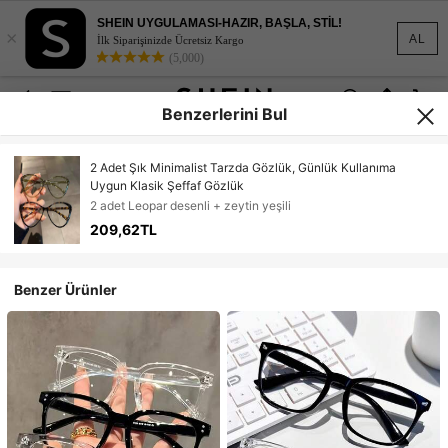
SHEIN UYGULAMASI-HAZIR, BAŞLA, STİL!
×
AL
İlk Siparişinizde Ücretsiz Kargo
(5,000)
Benzerlerini Bul
2 Adet Şık Minimalist Tarzda Gözlük, Günlük Kullanıma
Uygun Klasik Şeffaf Gözlük
2 adet Leopar desenli + zeytin yeşili
209,62TL
Benzer Ürünler