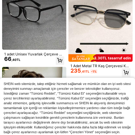
En Çok Satanlar
Visivana
En Çok Satanlar
REVENDINO
Visivana 1 Çift Unisex Kahverengi P
1 Çift Kadın Siyah Kare Büyük Boy
148
210
ilot Çerçeveli Mavi Lensli Minimalis
Güneş Gözlüğü, Taş Süslemeli, Part
,16TL
,17TL
t Güneş Gözlüğü, Sürüş, Sokak Fot
i, Seyahat, Elektronik Müzik Festiva
oğrafçılığı, Alışveriş İçin Uygun, Tü
li, Sportif Stil, Sürüş, Plaj, Tatil Atmo
m Yüz Şekillerine Uyar, Yaz Plaj Tat
sferi, Aile Gezisi, Golf, Yürüyüş, Şık
ili, Açık Hava Aktiviteleri ve Seyaha
Kombin, Sokak Modası Aksesuarı, B
t İçin Şık Bir Aksesuar
alıkçılık İçin Uygun
1 adet Unisex Yuvarlak Çerçeve Y2
66
3,30TL tasarruf edin
K Fütüristik Şeffaf Lensli Gözlük
,40TL
1 Adet Metal TR Kaş Çerçevesi Kar
235
e Perçin Stili Kapalı Alan Bilgisayar
,41TL
-1%
Okuma Fotokromik Gözlük, Moda
Günlük Erkek Reçetesiz Gözlük
SHEIN web sitemizde, talep ettiğiniz hizmeti sağlamak ve mümkün olan en iyi web sitesi
deneyimini sunmayı amaçlamak için çerezler ve benzer teknolojiler kullanıyoruz.
İstediğiniz zaman “Tümünü Reddet”, “Tümünü Kabul Et” seçeneğini kullanabilir veya
çerez tercihlerinizi ayarlayabilirsiniz. “Tümünü Kabul Et” seçeneğini seçtiğinizde, trafiği
analiz etmemize, gelişmiş işlevsellik sunmamıza ve SHEIN ile alışveriş deneyiminizi
tamamlamak için içeriği ve reklamları kişiselleştirmemize yardımcı olan tüm isteğe bağlı
çerezleri ayarlayacağız. “Tümünü Reddet” seçeneğini seçtiğinizde, web sitemizin
çalışmasını sağlayan kesinlikle gerekli çerezlerin kullanımına izin verirsiniz. Bunları
tarayıcı ayarlarınızı değiştirerek devre dışı bırakabilirsiniz, ancak bu web sitesinin
işleyişini etkileyebilir. Kullandığımız çerezler hakkında daha fazla bilgi edinmek ve isteğe
1 adet Unisex Retro Yuvarlak Şeffaf
En Çok Satanlar
REVENDINO
bağlı çerez ayarlarınızı ayarlamak için lütfen “Çerezleri Yönet” seçeneğini seçin.
166
Lensli Gözlük