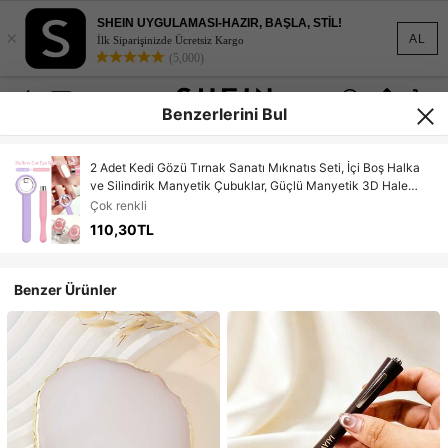
SHEIN UYGULAMASI-HAZIR, BAŞLA, STİL!
×
AL
İlk Siparişinizde Ücretsiz Kargo
(5,000)
Benzerlerini Bul
2 Adet Kedi Gözü Tırnak Sanatı Mıknatıs Seti, İçi Boş Halka
ve Silindirik Manyetik Çubuklar, Güçlü Manyetik 3D Hale
Kedi Gözü Efekti, DIY Tırnak Sanatı Araçları, Y2K Dopamin
Çok renkli
Tırnak Aksesuarları, Salon ve Ev Kullanımına Uygun
110,30TL
Benzer Ürünler