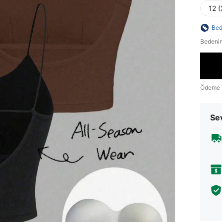
12 (
Bed
Bedenin
Ödeme 
Sev