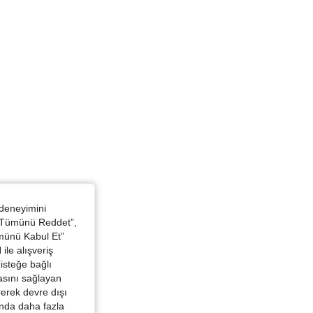
z, Boyut: XS
 deneyimini
 “Tümünü Reddet”,
 Beyaz, Boyut: XS
ümünü Kabul Et”
ile alışveriş
isteğe bağlı
asını sağlayan
irerek devre dışı
kında daha fazla