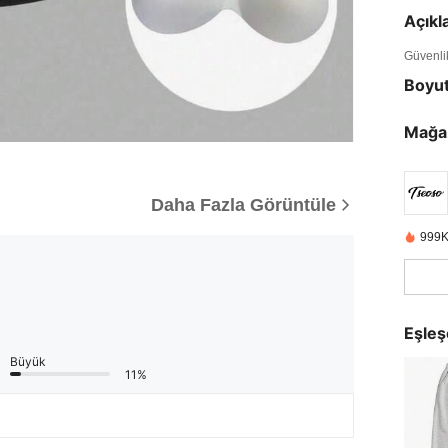
Açık
Güvenlik 
Boyu
Mağa
Daha Fazla Görüntüle
999K
Eşleş
Büyük
11%