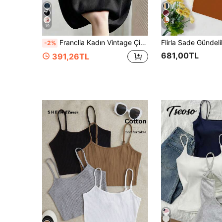
19
8
Franclia Kadın Vintage Çiçek Desenli Kontrast Renkli Polo Yelek, Dikey Fitilli Kolsuz İnceltici İç Katman Siyah Üst
-2%
681,00TL
391,26TL