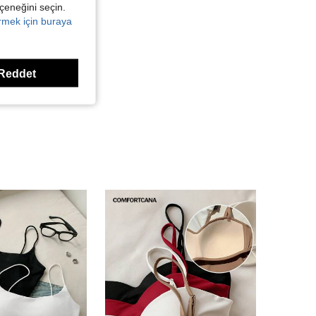
eçeneğini seçin.
örmek için buraya
Reddet