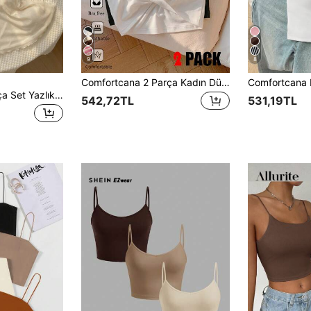
9
8
Comfortcana 2 Parça Kadın Düz Renk Bükümlü Düğüm Detaylı Günlük Kullanım İçin Çok Yönlü Askılı Bluz
SHEIN MOD 3 Parça Set Yazlık Şık Tatil Kolsuz File Askılı Üst, Sallanan Yaka Kare Eşarp Etek Ucu, Y2K Boho Vintage Kadınlar İçin
542,72TL
531,19TL