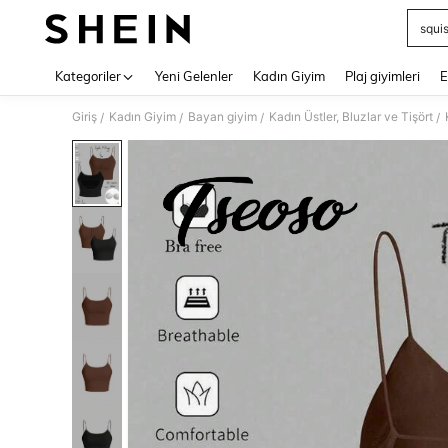
squi
Use up 
Kategoriler
Yeni Gelenler
Kadın Giyim
Plaj giyimleri
E
Giriş
Kadın Giyim
Bayan giyim
Kadın Üstler, Bluzlar ve Tişört
/
/
/
/