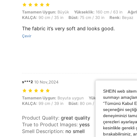
Tamamen Uygun: Büyük, Yükseklik: 160 cm / 63 in, Ağırlık: 50 kg / 11
Tamamen Uygun:
Büyük
Yükseklik:
160 cm / 63 in
Ağırl
KALÇA:
90 cm / 35 in
Büst:
75 cm / 30 in
Renk:
Beyaz
The fabric it’s very soft and looks good.
Çevir
s***2
10 Nov,2024
SHEIN web sitemiz
sunmayı amaçlamak
Tamamen Uygun: Boyuta uygun, Yükseklik: 157 cm / 62 in, Ağırlık: 43 
Tamamen Uygun:
Boyuta uygun
Yükseklik:
157 cm / 62 in
“Tümünü Kabul Et”
KALÇA:
99 cm / 39 in
Büst:
80 cm / 31 in
Renk:
Beyaz
seçeneğini seçtiği
deneyiminizi tama
Product Quality
:
great quality
çerezleri ayarlay
True to Product Images
:
yess
kesinlikle gerekli
Smell Description
:
no smell
bırakabilirsiniz, 