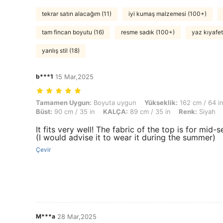
tekrar satın alacağım (11)
iyi kumaş malzemesi (100+)
tam fincan boyutu (16)
resme sadık (100+)
yaz kıyafetl
yanlış stil (18)
b***1
15 Mar,2025
Tamamen Uygun: Boyuta uygun, Yükseklik: 162 cm / 64 in, Ağırlık: 58 
Tamamen Uygun:
Boyuta uygun
Yükseklik:
162 cm / 64 i
Büst:
90 cm / 35 in
KALÇA:
89 cm / 35 in
Renk:
Siyah
It fits very well! The fabric of the top is for mid
(I would advise it to wear it during the summer)
Çevir
M***a
28 Mar,2025