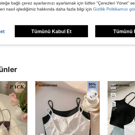
steğe bağlı çerez ayarlarınızı ayarlamak için lütfen “Çerezleri Yönet” s
eri nasıl işlediğimiz hakkında daha fazla bilgi için
Gizlilik Politikamızı g
Helpful (6)
et
Tümünü Kabul Et
Tümünü 
dirme Görüntüle
ünler