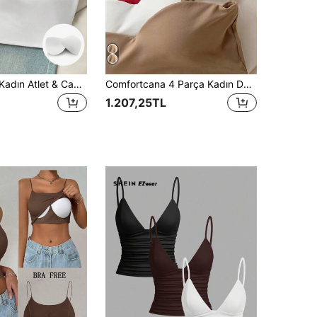
Comfortcana Kadın Atlet & Camiş
Comfortcana 4 Parça Kadın Dahili Dolgulu Sütyenli Crop Top, Yazlık Giyim
1.207,25TL