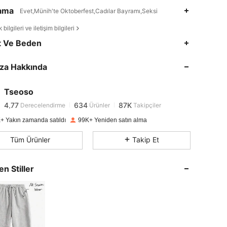
lama
Evet,Münih'te Oktoberfest,Cadılar Bayramı,Seksi
bilgileri ve iletişim bilgileri
t Ve Beden
4,77
634
87K
za Hakkında
4,77
634
87K
Tseoso
4,77
634
87K
Derecelendirme
Ürünler
Takipçiler
b***u
1 gün önce
kadar ödedi
+ Yakın zamanda satıldı
99K+ Yeniden satın alma
4,77
634
87K
Tüm Ürünler
Takip Et
4,77
634
87K
en Stiller
4,77
634
87K
4,77
634
87K