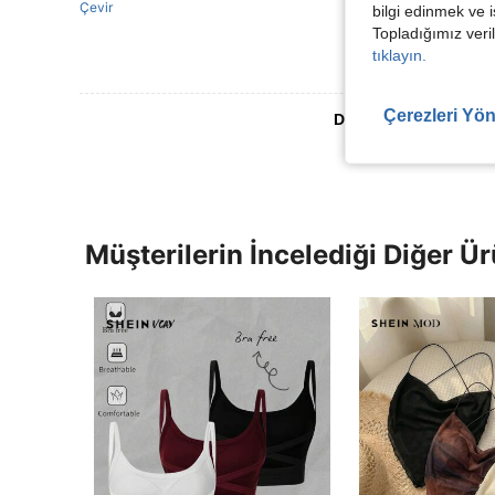
Çevir
bilgi edinmek ve i
Topladığımız veril
tıklayın.
Çerezleri Yön
Daha Fazla Değerlen
Müşterilerin İncelediği Diğer Ür