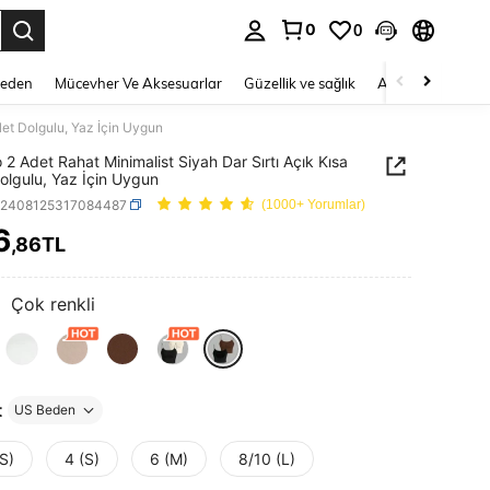
0
0
 to select.
Beden
Mücevher Ve Aksesuarlar
Güzellik ve sağlık
Ayakkabı
Ev T
let Dolgulu, Yaz İçin Uygun
 2 Adet Rahat Minimalist Siyah Dar Sırtı Açık Kısa
Dolgulu, Yaz İçin Uygun
z2408125317084487
(1000+ Yorumlar)
6
,86TL
ICE AND AVAILABILITY
:
Çok renkli
t
US Beden
S)
4 (S)
6 (M)
8/10 (L)