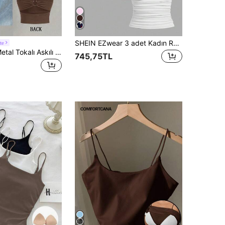
SHEIN EZwear 3 adet Kadın Rahat Pileli İnce Atlet Göğüs Bardakları ile Yaz İçin Uygun
te
Allurite Arka Metal Tokalı Askılı Atlet
745,75TL