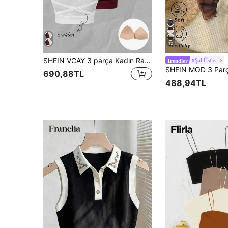
12
SHEIN VCAY 3 parça Kadın Rahat Racerback Kırpılmış Atlet Üstleri Dahili Sütyenle, Yaz İçin Uygun
#Şal Üstleri
Trendler
690,88TL
488,94TL