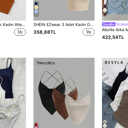
27
Flirla Sade Gündelik Kadın Atlet & Camiş
SHEIN EZwear 3 Adet Kadın Dar Kısa Günlük Atlet Yaz İçin Uygun
Alluri
Trendler
358,88TL
422,54TL