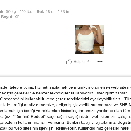
0 lbs, Bel: 58 cm / 23 in, KALÇA: 90 cm / 35 in, Büst: 75 cm / 30 in, Renk: Beya
ık:
50 kg / 110 lbs
Bel:
58 cm / 23 in
Boyut:
XS
Helpful (6)
de, talep ettiğiniz hizmeti sağlamak ve mümkün olan en iyi web sitesi
 için çerezler ve benzer teknolojiler kullanıyoruz. İstediğiniz zaman
kg / 95 lbs, Bel: 61 cm / 24 in, KALÇA: 99 cm / 39 in, Büst: 80 cm / 31 in, Renk:
Ağırlık:
43 kg / 95 lbs
Bel:
61 cm / 24 in
 seçeneğini kullanabilir veya çerez tercihlerinizi ayarlayabilirsiniz. “T
Boyut:
XS
nizde, trafiği analiz etmemize, gelişmiş işlevsellik sunmamıza ve SHEIN 
mlamak için içeriği ve reklamları kişiselleştirmemize yardımcı olan tüm 
acağız. “Tümünü Reddet” seçeneğini seçtiğinizde, web sitemizin çalışm
 çerezlerin kullanımına izin verirsiniz. Bunları tarayıcı ayarlarınızı değişt
ancak bu web sitesinin işleyişini etkileyebilir. Kullandığımız çerezler hak