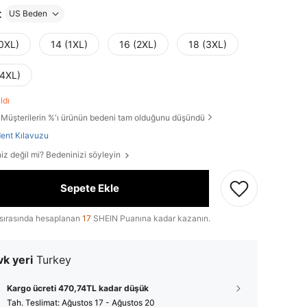
t
US Beden
(0XL)
14 (1XL)
16 (2XL)
18 (3XL)
(4XL)
aldı
Müşterilerin %'ı ürünün bedeni tam olduğunu düşündü
ent Kılavuzu
iz değil mi? Bedeninizi söyleyin
Sepete Ekle
sırasında hesaplanan
17
SHEIN Puanına kadar kazanın.
k yeri
Turkey
Kargo ücreti 470,74TL kadar düşük
Tah. Teslimat:
Ağustos 17 - Ağustos 20