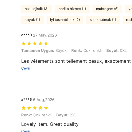
hızlı lojistik (3)
harika hizmet (1)
muhteşem (6)
ya
kayak (1)
İyi taşınabilirlik (2)
sıcak tutmak (1)
res
c***0
27 May,2026
Tamamen Uygun: Büyük, Renk: Çok renkli, Boyut: 0XL
Tamamen Uygun:
Büyük
Renk:
Çok renkli
Boyut:
0XL
Les vêtements sont tellement beaux, exactement
Çevir
a***5
6 Aug,2026
Renk: Çok renkli, Boyut: 2XL
Renk:
Çok renkli
Boyut:
2XL
Lovely item. Great quality
Çevir