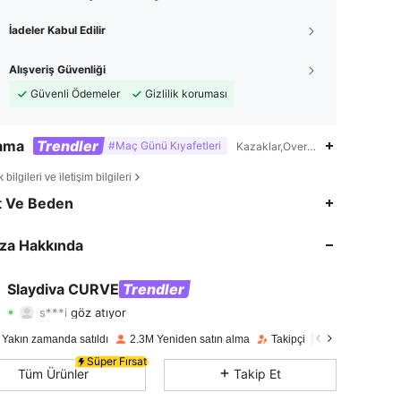
İadeler Kabul Edilir
Alışveriş Güvenliği
Güvenli Ödemeler
Gizlilik koruması
lama
Trendler
#Maç Günü Kıyafetleri
Kazaklar,Oversize,Hiçbiri,2'si 1 
bilgileri ve iletişim bilgileri
4,80
9.2K
630K
t Ve Beden
4,80
9.2K
630K
za Hakkında
4,80
9.2K
630K
Slaydiva CURVE
Trendler
s***i
göz atıyor
4,80
9.2K
630K
Derecelendirme
Ürünler
Takipçiler
 Yakın zamanda satıldı
2.3M Yeniden satın alma
Takipçi artışı 12%
4,80
9.2K
630K
Süper Fırsat
Tüm Ürünler
Takip Et
4,80
9.2K
630K