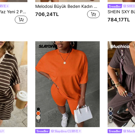
Melodosi Büyük Beden Kadın V Yaka Leopar Desenli Üst ve Şort Günlük Rahat Set
URVE
SHEI
Trendler
Slaydiva İlkbahar/Yaz Yeni 2 Parçalı Takım: Bol Kesim Yakalı, Kıvrık Paçalı Tişört Üst ve Vücuda Oturan Şort, Örme Esnek Kumaş, Günlük/Plaj/Spor, Büyük Beden - Kahverengi, Yazlık Kıyafetler
706,24TL
784,17TL
7
4
i
Slaydiva CURVE
Much
Trendler
Trendler