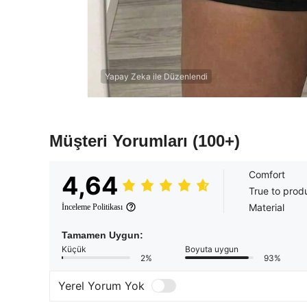
Yapay Zeka ile Düzenlendi
Müşteri Yorumları
(100+)
Comfort
4,64
True to prod
Material
İnceleme Politikası
Tamamen Uygun:
Küçük
Boyuta uygun
2%
93%
Yerel Yorum Yok