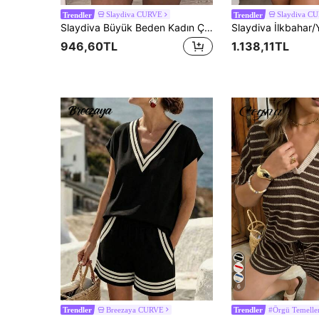
Slaydiva CURVE
Slaydiva C
Trendler
Trendler
Slaydiva Büyük Beden Kadın Çizgili Kısa Kollu Tişört ve Şort Günlük 2 Parça Takım
946,60TL
1.138,11TL
6
Breezaya CURVE
#Örgü Temeller
Trendler
Trendler