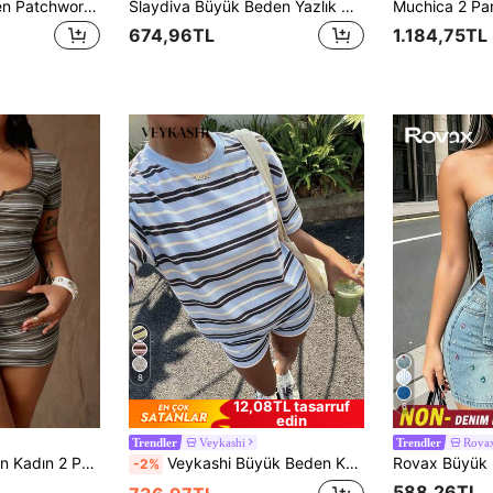
Ceyna Büyük Beden Patchwork Kısa Kollu Üst ve Şort 2 Parça Takım, İlkbahar/Yaz Kadın Şort Takımları, Kadın Şort Takımları İki Parça Ev Giyim Takımı Kahverengi Üst Rahat İki Parça Takım
Slaydiva Büyük Beden Yazlık Günlük Düz Renk Kısa Kollu Tişört ve Şort 2 Parça Takım
674,96TL
1.184,75TL
8
12,08TL tasarruf
6
edin
Veykashi
Rova
Trendler
Trendler
Rustia Büyük Beden Kadın 2 Parça Takım: Çizgili Kısa Kollu Tişört + Büzgülü Lastikli Bel Etek
Veykashi Büyük Beden Kadın Yuvarlak Yaka Çizgili Renk Bloklu Kısa Kollu Üst ve Şort Günlük Rahat 2 Parçalı Set
-2%
588,26TL