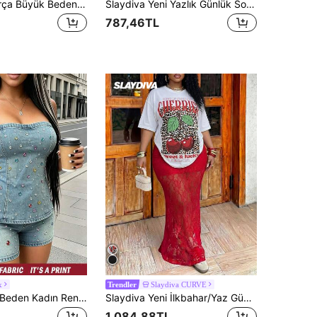
Muchica 2 Parça Büyük Beden Kadın Dokulu Fırfırlı Etekli Tişört ve Büzgülü Bel Detaylı Günlük Pantolon Takımı
Slaydiva Yeni Yazlık Günlük Sokak Spor Stili Müzik Sezonu Motosiklet Stili 23 Slogan Logo Baskılı Kayısı Rengi ve Kahverengi Baskılı V Yaka Kısa Kollu Bol Tişört + Bol Şort Büyük Beden File Örgü Bayan İki Parça Takım
787,46TL
x
Slaydiva CURVE
Trendler
Rovax Büyük Beden Kadın Renkli Taş Süslemeli Bandeau Üst ve Şort Günlük Rahat 2 Parça Takım
Slaydiva Yeni İlkbahar/Yaz Günlük Sokak Stili İki Parçalı Set Randevular ve Sevgililer Günü İçin: Beyaz Yuvarlak Yaka Bol Kiraz Leopar Desenli Tişört + Kırmızı Dantelli Etek (Büyük Beden). Randevular, Sevgililer Günü, Günlük Çıkışlar, Günlük Sokak Stili, Partiler, Toplantılar, Düğün Sezonu, Seksi Tatil Görünümleri, Alışveriş, Doğum Günü Partileri, Beş Çayı ve Diğer Durumlar İçin Uygundur.
1.084,88TL