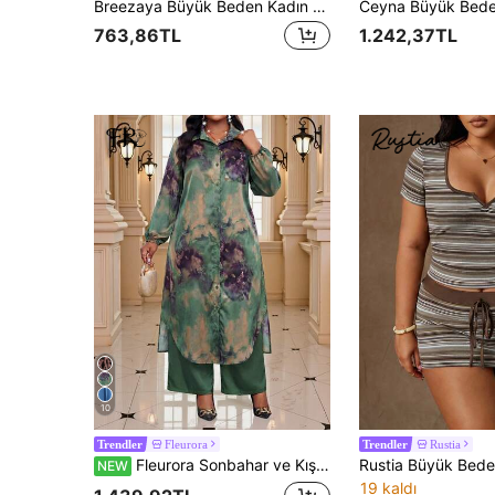
Breezaya Büyük Beden Kadın Siyah & Beyaz Çizgili Yazlık Günlük Tatil 2 Parça Şort Takımı, Bohem Bol Yüksek Bel Plaj Kombini, Örme Tişört ve Dokuma Şort 2 Parça Set
763,86TL
1.242,37TL
10
Fleurora
Rustia
Trendler
Trendler
Fleurora Sonbahar ve Kış Günlük Şık İş Giyim Lacivert Dokuma Gömlek Yaka Balon Kol Cepli Uzun Kollu Büyük Beden Takım Şükran Günü Kadın Kombini İki Parça Sonbahar Kıyafetleri Kıvrımlı Şık Şükran Günü Kombini Kadın Kostümleri İki Parça Sonbahar Setleri
NEW
19 kaldı