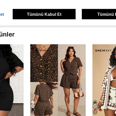
dirme Görüntüle
et
Tümünü Kabul Et
Tümünü 
ünler
8
7