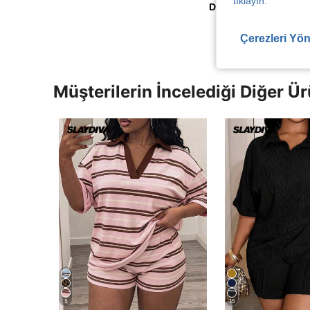
tıklayın.
Daha Fazla Değerlen
Çerezleri Yön
Müşterilerin İncelediği Diğer Ür
5
15