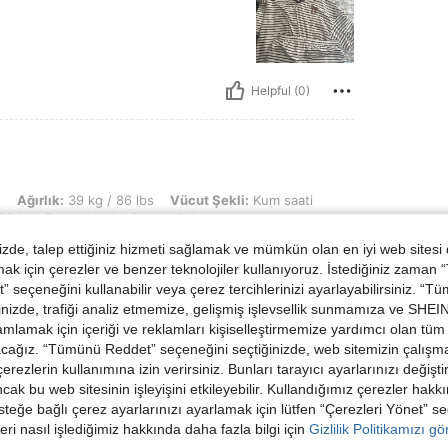
Helpful (0)
kg / 86 lbs, Vücut Şekli: Kum saati, Büst: 74 cm / 29.1 in, Bel: 59 cm / 23 in, K
n
Ağırlık:
39 kg / 86 lbs
Vücut Şekli:
Kum saati
33 in
Renk:
Mavi
Boyut:
3XL
de, talep ettiğiniz hizmeti sağlamak ve mümkün olan en iyi web sitesi
 little warm for summer in greece
 için çerezler ve benzer teknolojiler kullanıyoruz. İstediğiniz zaman
 seçeneğini kullanabilir veya çerez tercihlerinizi ayarlayabilirsiniz. “T
nizde, trafiği analiz etmemize, gelişmiş işlevsellik sunmamıza ve SHEIN 
mlamak için içeriği ve reklamları kişiselleştirmemize yardımcı olan tüm 
acağız. “Tümünü Reddet” seçeneğini seçtiğinizde, web sitemizin çalışm
 çerezlerin kullanımına izin verirsiniz. Bunları tarayıcı ayarlarınızı değişt
ancak bu web sitesinin işleyişini etkileyebilir. Kullandığımız çerezler hak
Helpful (0)
steğe bağlı çerez ayarlarınızı ayarlamak için lütfen “Çerezleri Yönet” s
eri nasıl işlediğimiz hakkında daha fazla bilgi için
Gizlilik Politikamızı g