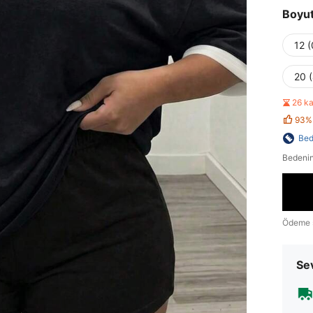
Boyu
12 
20 
26 k
93%
Bed
Bedenin
Ödeme 
Sev