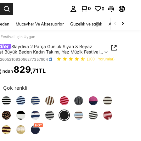
0
0
 to select.
Beden
Mücevher Ve Aksesuarlar
Güzellik ve sağlık
Ayakkabı
Ev T
Festivali İçin Uygun
dler
Slaydiva 2 Parça Günlük Siyah & Beyaz
st Büyük Beden Kadın Takımı, Yaz Müzik Festivali
ygun
z260521093096277357904
(100+ Yorumlar)
829
,71TL
ğından
ICE AND AVAILABILITY
:
Çok renkli