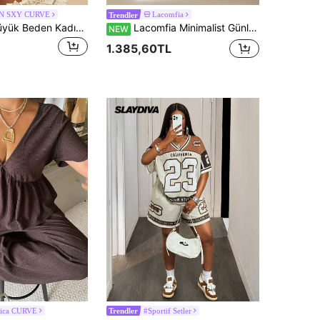
N SXY CURVE
Lacomfia
Trendler
SHEIN SXY Büyük Beden Kadınlar İçin İlkbahar ve Yaz Şık Seksi Tatil Çiçek Desenli Plaj Takımı, Kısa Kollu Gömlek ve Lastikli Bel Şorttan Oluşan 2 Parça Set, Günlük Kullanıma Uygun, İki Parça Kadın Tatil Takımı, Boho, Bohem, Gezinti, Tatil Köyü, Plaj Tatili, Tatil, Deniz Kenarı, Batı Tarzı Giyim, Müzik Festivali, Konser, Karnaval Partisi, Katmanlı, Randevu Gecesi, Ibiza, Nashville, Mola, Mütevazı, Şık, Kulüp, Sevimli, Günlük, Alışveriş, Sokak Giyim, Dışarı Çıkma, Kolay Kombinlenir ve İnce Görünür, Vücudunuzu Vurgular, Figürü Güzelleştirir
Lacomfia Minimalist Günlük Düz Renk Patchwork Boncuklu Gömlek Yakalı Uzun Kollu Dar Regular Gömlek ve Düz Renk Lastikli Bel Geniş Paça Pantolon Bahar ve Sonbahar Büyük Beden 2 Parça Takım
NEW
1.385,60TL
ica CURVE
#Sportif Setler
Trendler