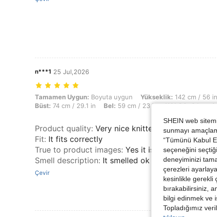
n***1
25 Jul,2026
Tamamen Uygun: Boyuta uygun, Yükseklik: 142 cm / 56 in, Ağırlık: 39 
Tamamen Uygun:
Boyuta uygun
Yükseklik:
142 cm / 56 i
Büst:
74 cm / 29.1 in
Bel:
59 cm / 23 in
KALÇA:
84 cm / 
SHEIN web sitemiz
Product quality
:
Very nice knitted fabric maybe a
sunmayı amaçlamak
Fit
:
It fits correctly
“Tümünü Kabul Et”
True to product images
:
Yes it is
seçeneğini seçtiği
deneyiminizi tama
Smell description
:
It smelled ok
çerezleri ayarlay
Çevir
kesinlikle gerekli
bırakabilirsiniz, 
bilgi edinmek ve i
Topladığımız veril