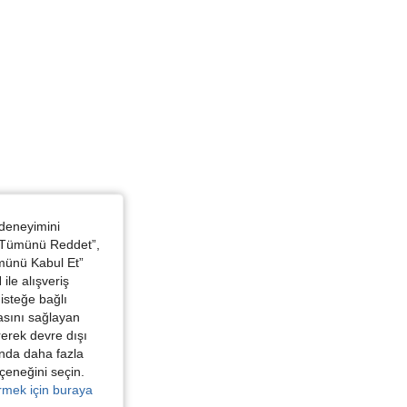
ALÇA: 84 cm / 33 in, Renk: Mavi, Boyut: 3XL
 deneyimini
 “Tümünü Reddet”,
ümünü Kabul Et”
ile alışveriş
isteğe bağlı
asını sağlayan
irerek devre dışı
kında daha fazla
eçeneğini seçin.
örmek için buraya