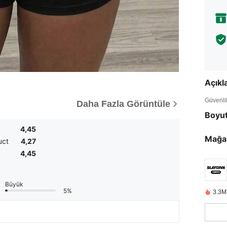
Açık
Güvenlik 
Daha Fazla Görüntüle
Boyu
4,45
Mağa
uct
4,27
4,45
Büyük
5%
3.3M