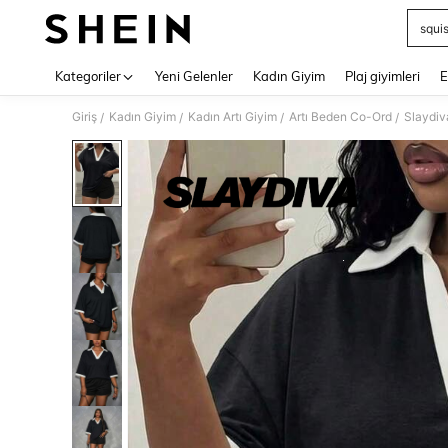
squi
Use up 
Kategoriler
Yeni Gelenler
Kadın Giyim
Plaj giyimleri
E
Giriş
Kadın Giyim
Kadın Artı Giyim
Artı Beden Co-Ord
Slaydiv
/
/
/
/